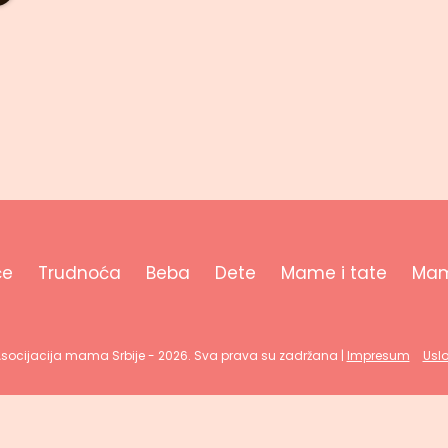
će
Trudnoća
Beba
Dete
Mame i tate
Mam
Asocijacija mama Srbije - 2026. Sva prava su zadržana |
Impresum
Uslo