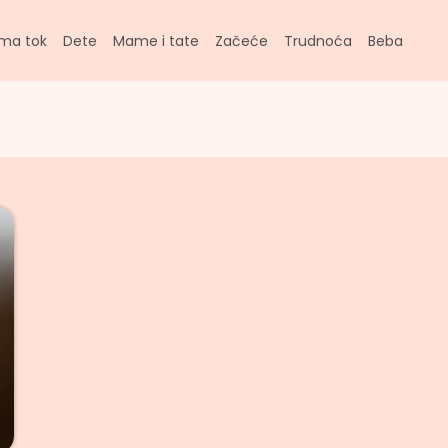
ma tok
Dete
Mame i tate
Začeće
Trudnoća
Beba