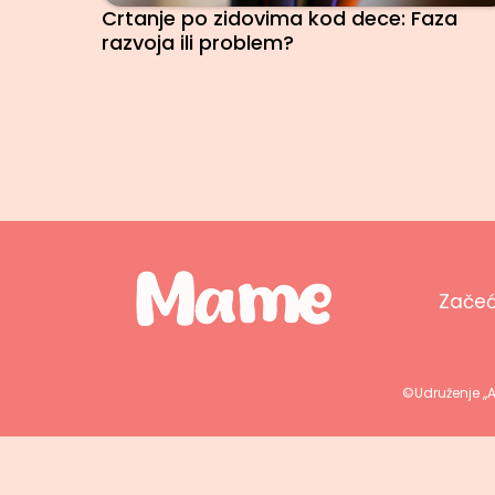
Crtanje po zidovima kod dece: Faza
razvoja ili problem?
Zače
©Udruženje ,,