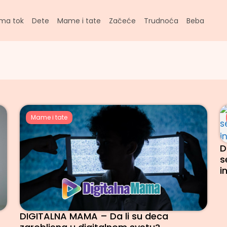
ma tok
Dete
Mame i tate
Začeće
Trudnoća
Beba
Mame i tate
D
s
i
DIGITALNA MAMA – Da li su deca