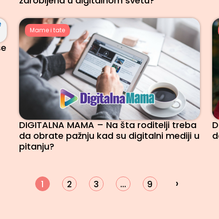
zarobljena u digitalnom svetu?
Mame i tate
še
DIGITALNA MAMA – Na šta roditelji treba
D
da obrate pažnju kad su digitalni mediji u
d
pitanju?
›
1
2
3
…
9