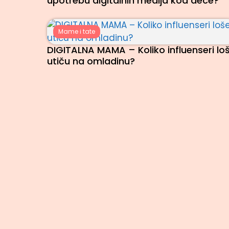
upotrebu digitalnih medija kod dece?
Mame i tate
DIGITALNA MAMA – Koliko influenseri lo
utiču na omladinu?