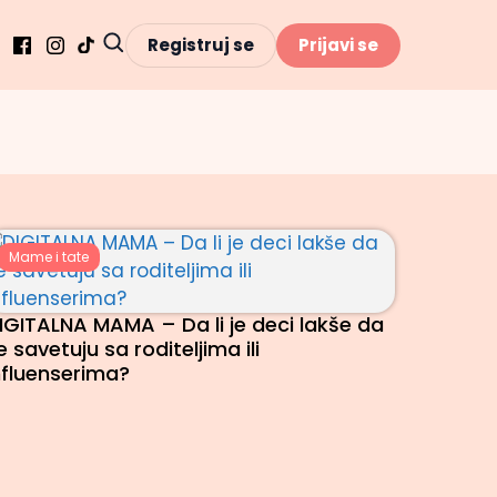
Registruj se
Prijavi se
Mame i tate
IGITALNA MAMA – Da li je deci lakše da
e savetuju sa roditeljima ili
nfluenserima?