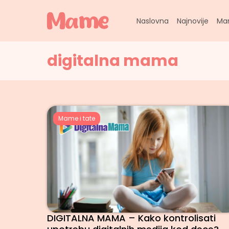
Skip
to
Naslovna
Najnovije
Ma
content
digitalna mama
Mame i tate
DIGITALNA MAMA – Kako kontrolisati