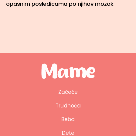
opasnim posledicama po njihov mozak
Začeće
Trudnoća
Beba
Dete