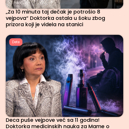
„Za 10 minuta taj dečak je potrošio 8
vejpova“ Doktorka ostala u šoku zbog
prizora koji je videla na stanici
Dete
Deca puše vejpove već sa 11 godina!
Doktorka medicinskih nauka za Mame o