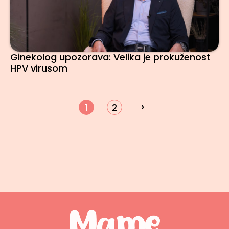
Ginekolog upozorava: Velika je prokuženost
HPV virusom
›
1
2