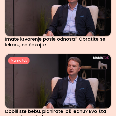
Imate krvarenje posle odnosa? Obratite se
lekaru, ne čekajte
Mama tok
Dobili ste bebu, planirate još jednu? Evo šta