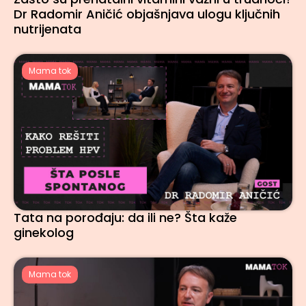
Dr Radomir Aničić objašnjava ulogu ključnih
nutrijenata
Mama tok
Tata na porođaju: da ili ne? Šta kaže
ginekolog
Mama tok