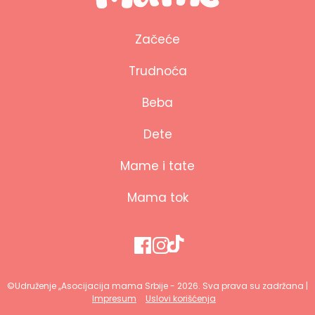
Začeće
Trudnoća
Beba
Dete
Mame i tate
Mama tok
©Udruženje ,,Asocijacija mama Srbije - 2026. Sva prava su zadržana |
Impresum
Uslovi korišćenja