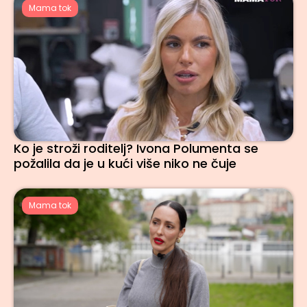
Mama tok
Ko je stroži roditelj? Ivona Polumenta se
požalila da je u kući više niko ne čuje
Mama tok