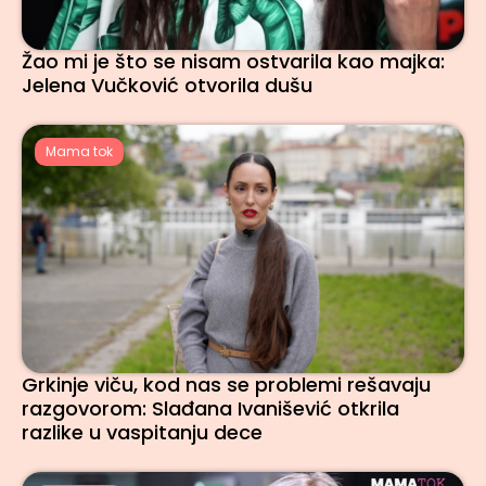
Žao mi je što se nisam ostvarila kao majka:
Jelena Vučković otvorila dušu
Mama tok
Grkinje viču, kod nas se problemi rešavaju
razgovorom: Slađana Ivanišević otkrila
razlike u vaspitanju dece