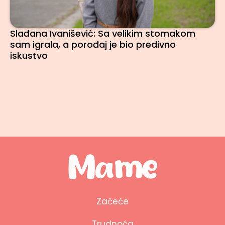
Slađana Ivanišević: Sa velikim stomakom
sam igrala, a porođaj je bio predivno
iskustvo
Začeće
Trudnoća