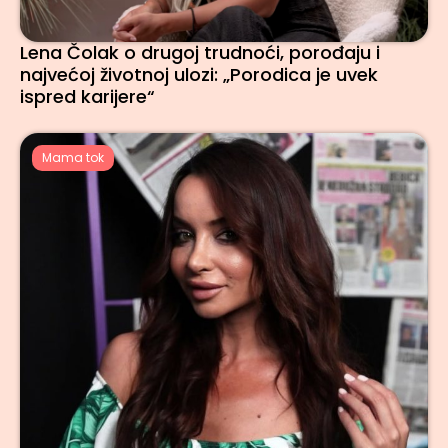
Lena Čolak o drugoj trudnoći, porođaju i
najvećoj životnoj ulozi: „Porodica je uvek
ispred karijere“
Mama tok