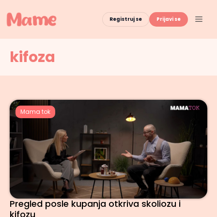
Skip
to
Men
Registruj se
Prijavi se
content
kifoza
Mama tok
Pregled posle kupanja otkriva skoliozu i
kifozu