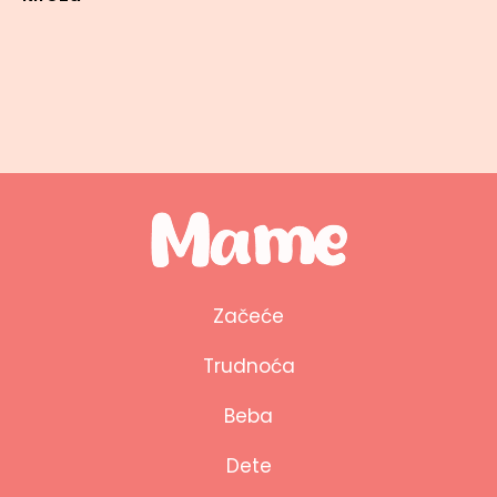
Začeće
Trudnoća
Beba
Dete