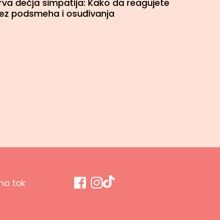
rva dečja simpatija: Kako da reagujete
ez podsmeha i osuđivanja
a tok