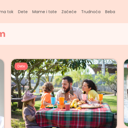
ma tok
Dete
Mame i tate
Začeće
Trudnoća
Beba
om
Dete