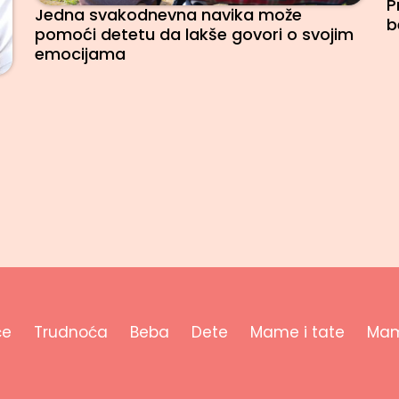
P
Jedna svakodnevna navika može
b
pomoći detetu da lakše govori o svojim
emocijama
će
Trudnoća
Beba
Dete
Mame i tate
Mam