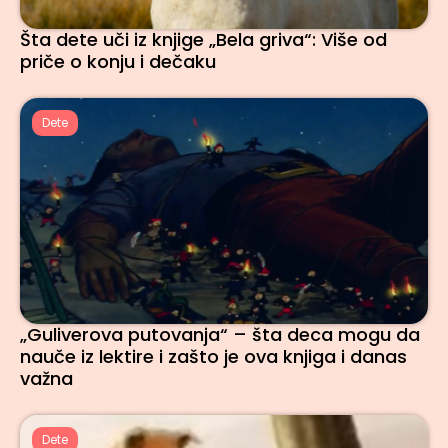
Šta dete uči iz knjige „Bela griva“: Više od
priče o konju i dečaku
Dete
„Guliverova putovanja“ – šta deca mogu da
nauče iz lektire i zašto je ova knjiga i danas
važna
Dete