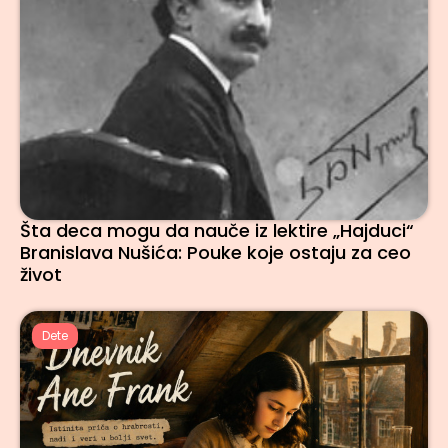
Šta deca mogu da nauče iz lektire „Hajduci“
Branislava Nušića: Pouke koje ostaju za ceo
život
Dete