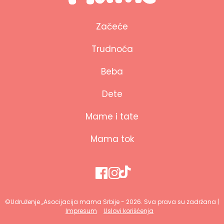
Začeće
Trudnoća
Beba
Dete
Mame i tate
Mama tok
©Udruženje ,,Asocijacija mama Srbije - 2026. Sva prava su zadržana |
Impresum
Uslovi korišćenja