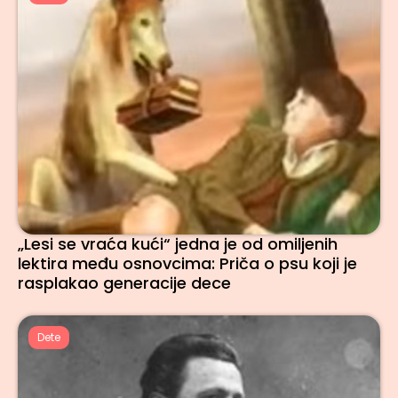
„Lesi se vraća kući“ jedna je od omiljenih
lektira među osnovcima: Priča o psu koji je
rasplakao generacije dece
Dete