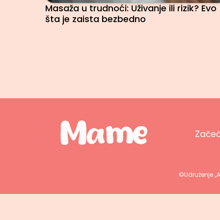
Masaža u trudnoći: Uživanje ili rizik? Evo
šta je zaista bezbedno
Zače
©Udruženje ,,