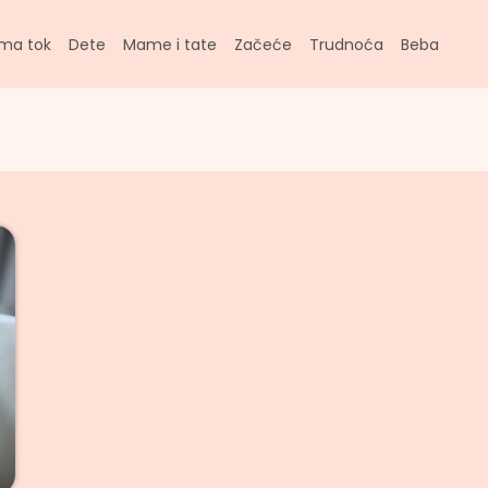
ma tok
Dete
Mame i tate
Začeće
Trudnoća
Beba