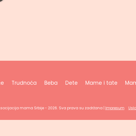
će
Trudnoća
Beba
Dete
Mame i tate
Mam
Asocijacija mama Srbije - 2026. Sva prava su zadržana |
Impresum
Uslo