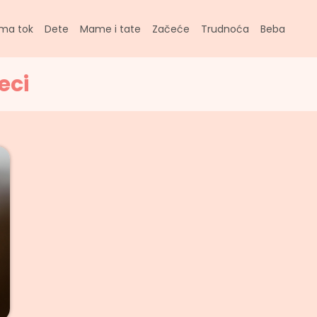
ma tok
Dete
Mame i tate
Začeće
Trudnoća
Beba
eci