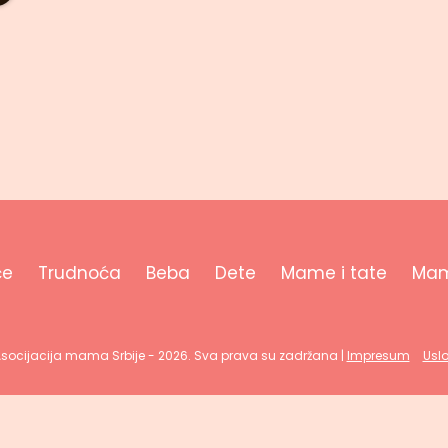
će
Trudnoća
Beba
Dete
Mame i tate
Mam
Asocijacija mama Srbije - 2026. Sva prava su zadržana |
Impresum
Uslo