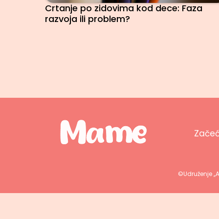
Crtanje po zidovima kod dece: Faza
razvoja ili problem?
Zače
©Udruženje ,,