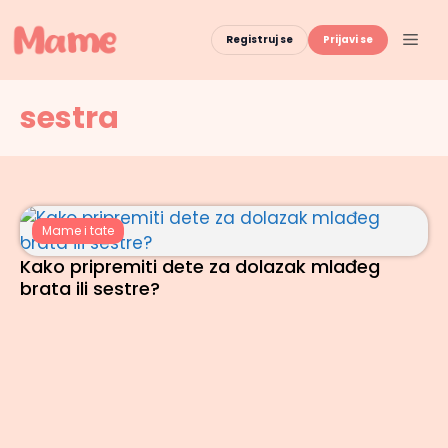
Skip
to
Men
Registruj se
Prijavi se
content
sestra
Mame i tate
Kako pripremiti dete za dolazak mlađeg
brata ili sestre?