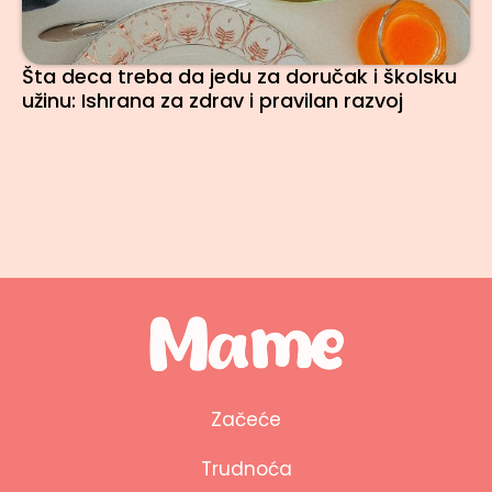
Šta deca treba da jedu za doručak i školsku
užinu: Ishrana za zdrav i pravilan razvoj
Začeće
Trudnoća