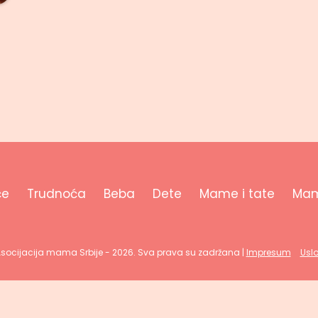
će
Trudnoća
Beba
Dete
Mame i tate
Mam
Asocijacija mama Srbije - 2026. Sva prava su zadržana |
Impresum
Uslo