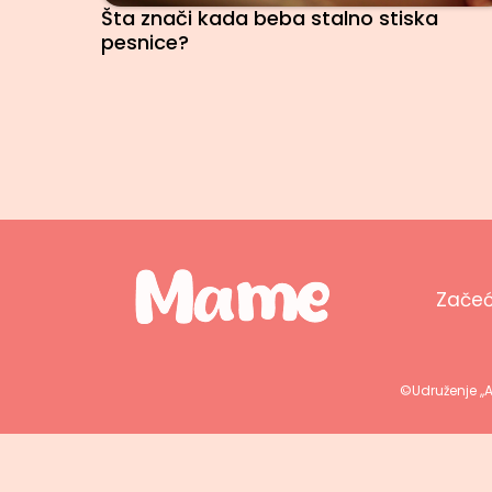
Šta znači kada beba stalno stiska
pesnice?
Zače
©Udruženje ,,