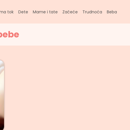
ma tok
Dete
Mame i tate
Začeće
Trudnoća
Beba
 bebe