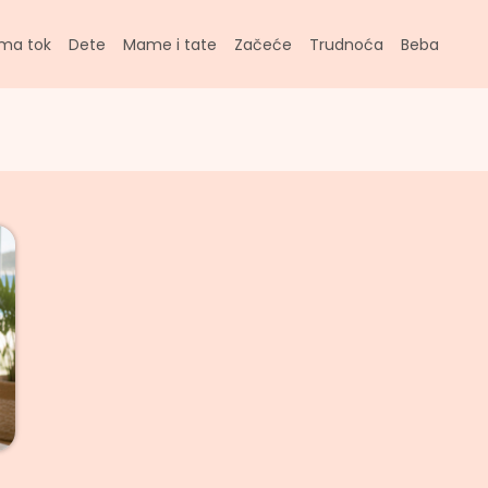
ma tok
Dete
Mame i tate
Začeće
Trudnoća
Beba