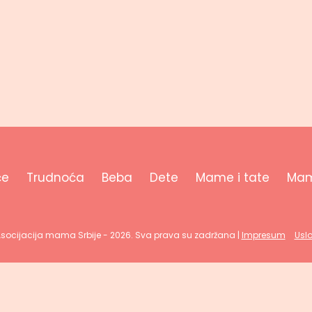
će
Trudnoća
Beba
Dete
Mame i tate
Mam
Asocijacija mama Srbije - 2026. Sva prava su zadržana |
Impresum
Uslo