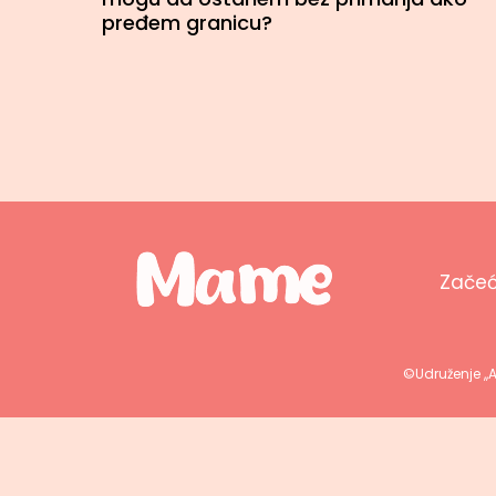
pređem granicu?
Zače
©Udruženje ,,