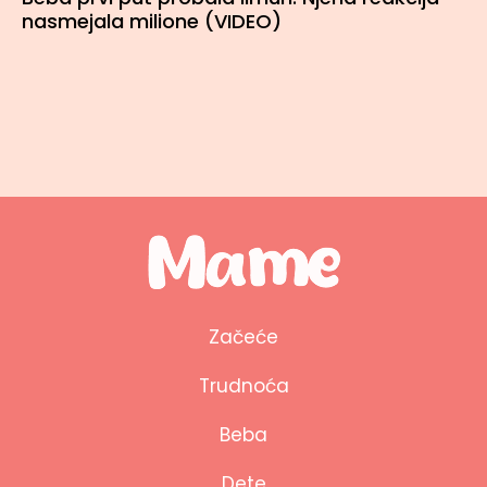
nasmejala milione (VIDEO)
Začeće
Trudnoća
Beba
Dete