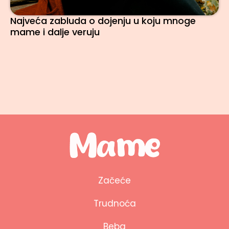
Najveća zabluda o dojenju u koju mnoge
mame i dalje veruju
Začeće
Trudnoća
Beba