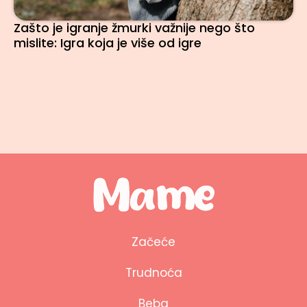
Zašto je igranje žmurki važnije nego što
mislite: Igra koja je više od igre
Začeće
Trudnoća
Beba