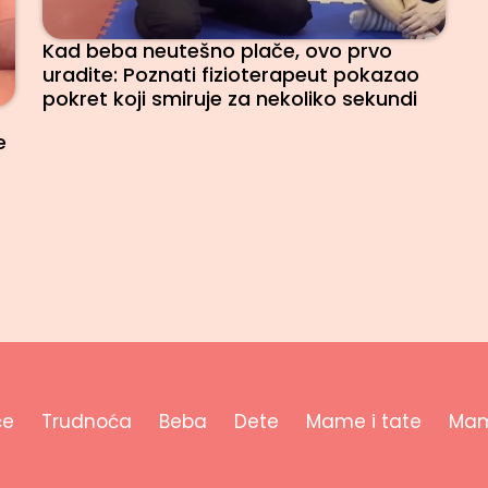
Kad beba neutešno plače, ovo prvo
uradite: Poznati fizioterapeut pokazao
pokret koji smiruje za nekoliko sekundi
e
će
Trudnoća
Beba
Dete
Mame i tate
Mam