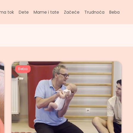
ma tok
Dete
Mame i tate
Začeće
Trudnoća
Beba
Beba