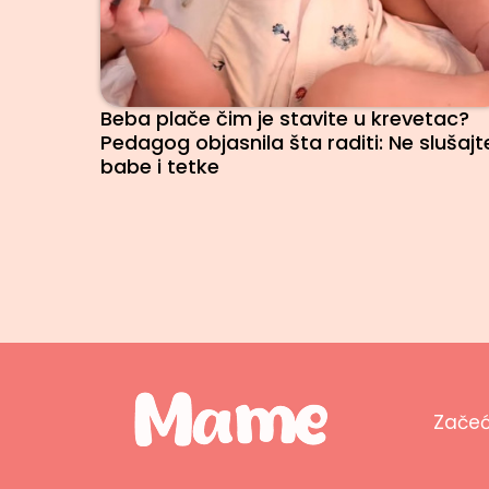
Beba plače čim je stavite u krevetac?
Pedagog objasnila šta raditi: Ne slušajt
babe i tetke
Zače