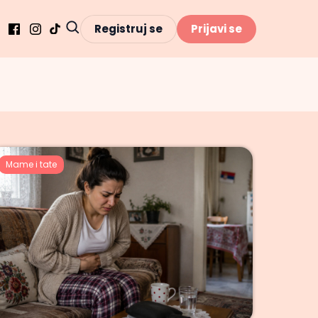
Registruj se
Prijavi se
Mame i tate