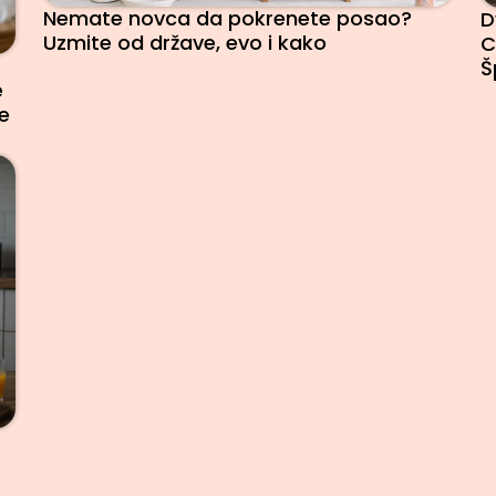
Nemate novca da pokrenete posao?
D
Uzmite od države, evo i kako
C
Š
e
e