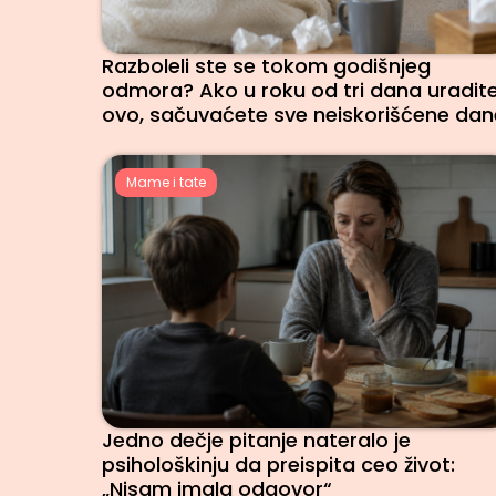
Razboleli ste se tokom godišnjeg
odmora? Ako u roku od tri dana uradit
ovo, sačuvaćete sve neiskorišćene dan
Mame i tate
Jedno dečje pitanje nateralo je
psihološkinju da preispita ceo život:
„Nisam imala odgovor“