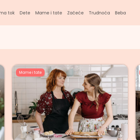
ma tok
Dete
Mame i tate
Začeće
Trudnoća
Beba
Mame i tate