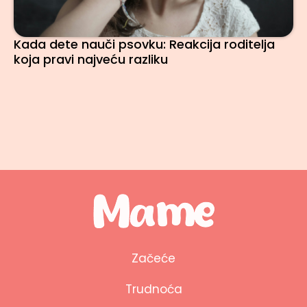
Kada dete nauči psovku: Reakcija roditelja
koja pravi najveću razliku
Začeće
Trudnoća