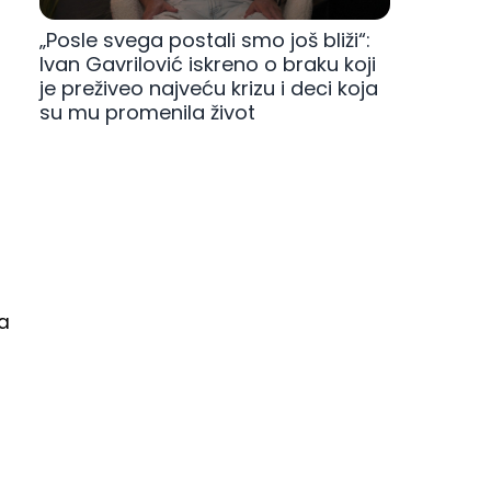
„Posle svega postali smo još bliži“:
Ivan Gavrilović iskreno o braku koji
je preživeo najveću krizu i deci koja
su mu promenila život
da