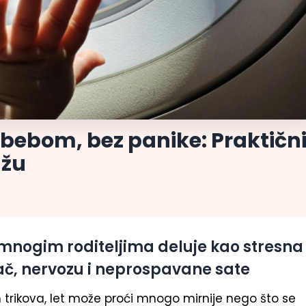
bebom, bez panike: Praktičn
ažu
nogim roditeljima deluje kao stresna
č, nervozu i neprospavane sate
 trikova, let može proći mnogo mirnije nego što se