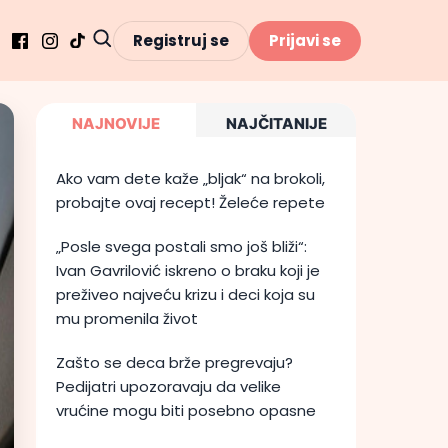
Registruj se
Prijavi se
NAJNOVIJE
NAJČITANIJE
Ako vam dete kaže „bljak“ na brokoli,
probajte ovaj recept! Želeće repete
„Posle svega postali smo još bliži“:
Ivan Gavrilović iskreno o braku koji je
preživeo najveću krizu i deci koja su
mu promenila život
Zašto se deca brže pregrevaju?
Pedijatri upozoravaju da velike
vrućine mogu biti posebno opasne