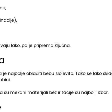
no,
nacije),
vaju lako, pa je priprema ključna.
ma
e najbolje oblačiti bebu slojevito. Tako se lako ski
abini.
su mekani materijali bez iritacije su najbolji izbor.
e