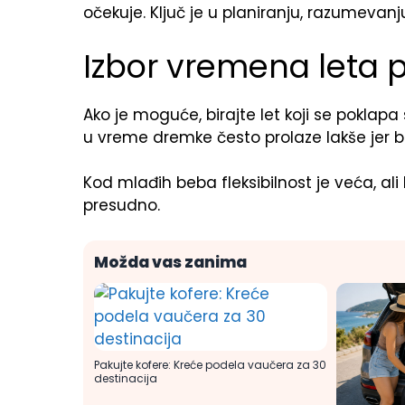
očekuje. Ključ je u planiranju, razumevanj
Izbor vremena leta pr
Ako je moguće, birajte let koji se poklap
u vreme dremke često prolaze lakše jer
Kod mlađih beba fleksibilnost je veća, ali
presudno.
Možda vas zanima
Pakujte kofere: Kreće podela vaučera za 30
destinacija