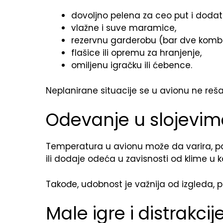
dovoljno pelena za ceo put i dodat
vlažne i suve maramice,
rezervnu garderobu (bar dve kombi
flašice ili opremu za hranjenje,
omiljenu igračku ili ćebence.
Neplanirane situacije se u avionu ne reša
Odevanje u slojevi
Temperatura u avionu može da varira, pa j
ili dodaje odeća u zavisnosti od klime u k
Takođe, udobnost je važnija od izgleda, pa 
Male igre i distrakcij