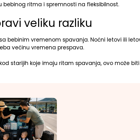
u bebinog ritma i spremnosti na fleksibilnost.
avi veliku razliku
a sa bebinim vremenom spavanja. Noćni letovi ili leto
 beba većinu vremena prespava.
 kod starijih koje imaju ritam spavanja, ovo može biti