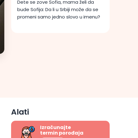
Dete se zove Sofia, mama želi da
bude Sofija: Da li u Srbiji može da se
promeni samo jedno slovo u imenu?
i
Alati
Izračunajte
termin porođaja