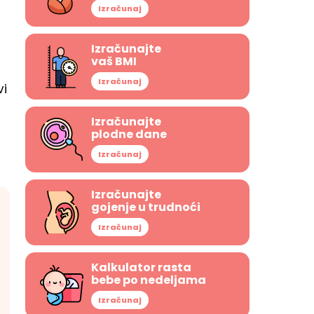
Izračunaj
Izračunajte
vaš BMI
Izračunaj
vi
Izračunajte
plodne dane
Izračunaj
Izračunajte
gojenje u trudnoći
Izračunaj
Kalkulator rasta
bebe po nedeljama
Izračunaj