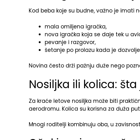
Kod beba koje su budne, važno je imati n
mala omiljena igračka,
nova igračka koja se daje tek u avi
pevanje i razgovor,
šetanje po prolazu kada je dozvolje
Novina često drži pažnju duže nego pozna
Nosiljka ili kolica: šta
Za kraće letove nosiljka može biti praktič
aerodromu. Kolica su korisna za duža put
Mnogi roditelji kombinuju oba, u zavisnosti