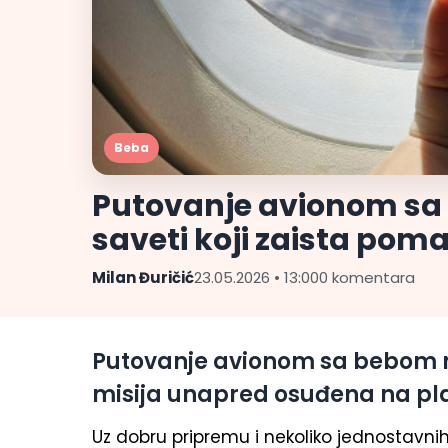
Beba
Putovanje avionom sa 
saveti koji zaista pom
Milan Đuričić
23.05.2026 • 13:00
0 komentara
Putovanje avionom sa bebom m
misija unapred osuđena na pla
Uz dobru pripremu i nekoliko jednostavnih