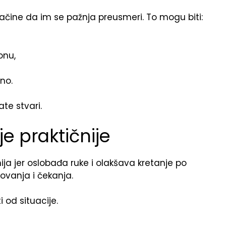
ačine da im se pažnja preusmeri. To mogu biti:
onu,
no.
te stvari.
 je praktičnije
nija jer oslobađa ruke i olakšava kretanje po
ovanja i čekanja.
 od situacije.