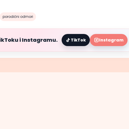
porodični odmori
TikToku i Instagramu.
TikTok
Instagram