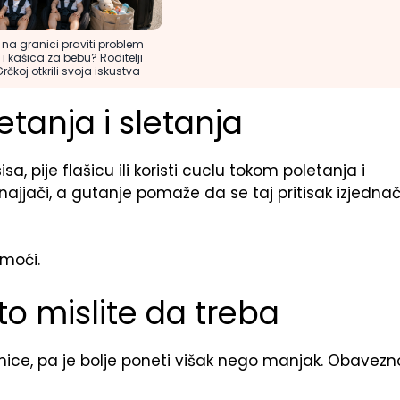
 na granici praviti problem
i kašica za bebu? Roditelji
Grčkoj otkrili svoja iskustva
tanja i sletanja
, pije flašicu ili koristi cuclu tokom poletanja i
najjači, a gutanje pomaže da se taj pritisak izjednači
omoći.
to mislite da treba
ce, pa je bolje poneti višak nego manjak. Obavezn