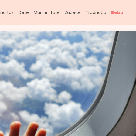
ma tok
Dete
Mame i tate
Začeće
Trudnoća
Beba