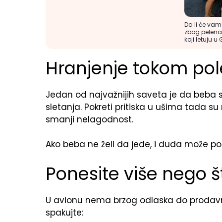
Da li će vam
zbog pelena 
koji letuju u 
Hranjenje tokom pole
Jedan od najvažnijih saveta je da beba sisa
sletanja. Pokreti pritiska u ušima tada su 
smanji nelagodnost.
Ako beba ne želi da jede, i duda može p
Ponesite više nego š
U avionu nema brzog odlaska do prodavni
spakujte: