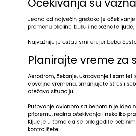
Očekivanja su važn
Jedna od najvećih grešaka je očekivanje
promenu okoline, buku i nepoznate ljude, 
Najvažnije je ostati smiren, jer beba čest
Planirajte vreme za 
Aerodrom, čekanje, ukrcavanje i sam let s
dovoljno vremena, smanjujete stres i sebi
otežava situaciju.
Putovanje avionom sa bebom nije idealno i
pripremu, realna očekivanja i nekoliko prak
Ključ je u tome da se prilagodite bebin
kontrolišete.