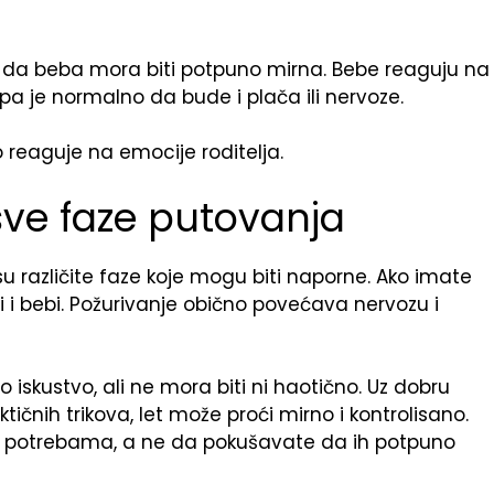
a
 da beba mora biti potpuno mirna. Bebe reaguju na
pa je normalno da bude i plača ili nervoze.
o reaguje na emocije roditelja.
sve faze putovanja
u različite faze koje mogu biti naporne. Ako imate
 i bebi. Požurivanje obično povećava nervozu i
skustvo, ali ne mora biti ni haotično. Uz dobru
tičnih trikova, let može proći mirno i kontrolisano.
im potrebama, a ne da pokušavate da ih potpuno