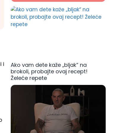
 i
Ako vam dete kaže „bljak“ na
brokoli, probajte ovaj recept!
Želeće repete
o