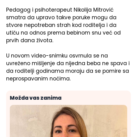
Pedagog i psihoterapeut Nikolija Mitrović
smatra da upravo takve poruke mogu da
stvore nepotreban strah kod roditelja i da
utiču na odnos prema bebinom snu već od
prvih dana života.
U novom video-snimku osvrnula se na
uvreženo mišljenje da nijedna beba ne spava i
da roditelji godinama moraju da se pomire sa
neprospavanim noćima.
Možda vas zanima