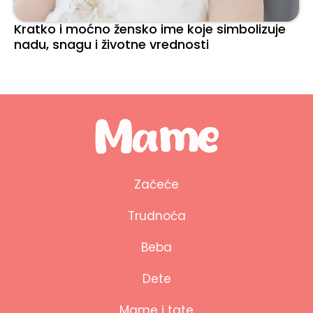
Kratko i moćno žensko ime koje simbolizuje
nadu, snagu i životne vrednosti
Začeće
Trudnoća
Beba
Dete
Mame i tate