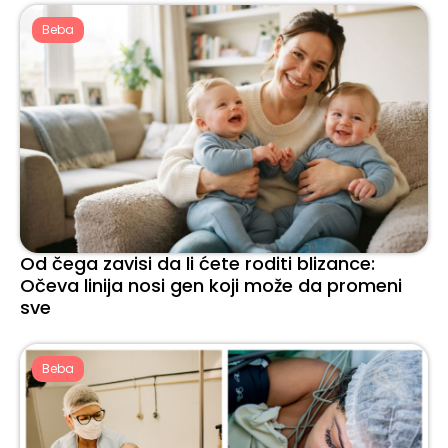
Beba
Od čega zavisi da li ćete roditi blizance:
Očeva linija nosi gen koji može da promeni
sve
Beba