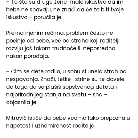
– To što su druge žene imale iskustvo da im
bebe ne spavaju, ne znači da će to biti tvoje
iskustvo – poručila je.
Prema njenim rečima, problem često ne
počinje od bebe, već od straha koji roditelji
razviju još tokom trudnoće ili neposredno
nakon porođaja.
– Čim se dete rodilo, u sobu si unela strah od
nespavanja. Znači, tetke i strine su te dovele
do toga da se plašiš sopstvenog deteta i
najprirodnijeg stanja na svetu – sna –
objasnila je.
Mitrović ističe da bebe veoma lako prepoznaju
napetost i uznemirenost roditelja.