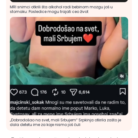
MRI snimci otkrili šta alkohol radi bebinom mozgu još u
stomaku: Posledice mogu trajati ceo život
„Dobrodošao na svet, mali Srbujem“ Srpkinja otkrila zašto je
dala detetu ime za koje nismo još čuli