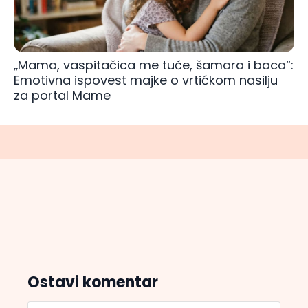
„Mama, vaspitačica me tuče, šamara i baca“:
Emotivna ispovest majke o vrtićkom nasilju
za portal Mame
Ostavi komentar