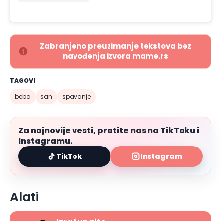
Zabranjeno preuzimanje tekstova bez
navođenja izvora mame.rs
TAGOVI
beba
san
spavanje
Za najnovije vesti, pratite nas na TikToku i
Instagramu.
TikTok
Instagram
Alati