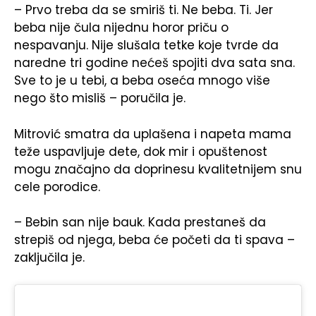
– Prvo treba da se smiriš ti. Ne beba. Ti. Jer
beba nije čula nijednu horor priču o
nespavanju. Nije slušala tetke koje tvrde da
naredne tri godine nećeš spojiti dva sata sna.
Sve to je u tebi, a beba oseća mnogo više
nego što misliš – poručila je.
Mitrović smatra da uplašena i napeta mama
teže uspavljuje dete, dok mir i opuštenost
mogu značajno da doprinesu kvalitetnijem snu
cele porodice.
– Bebin san nije bauk. Kada prestaneš da
strepiš od njega, beba će početi da ti spava –
zaključila je.