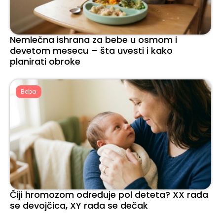
Nemlečna ishrana za bebe u osmom i
devetom mesecu – šta uvesti i kako
planirati obroke
Beba
Čiji hromozom određuje pol deteta? XX rađa
se devojčica, XY rađa se dečak