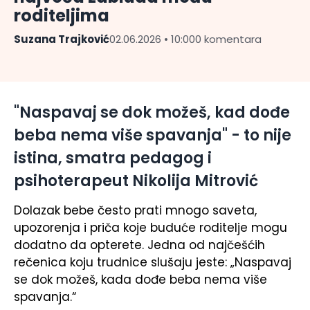
roditeljima
Suzana Trajković
02.06.2026 • 10:00
0 komentara
"Naspavaj se dok možeš, kad dođe
beba nema više spavanja" - to nije
istina, smatra pedagog i
psihoterapeut Nikolija Mitrović
Dolazak bebe često prati mnogo saveta,
upozorenja i priča koje buduće roditelje mogu
dodatno da opterete. Jedna od najčešćih
rečenica koju trudnice slušaju jeste: „Naspavaj
se dok možeš, kada dođe beba nema više
spavanja.“