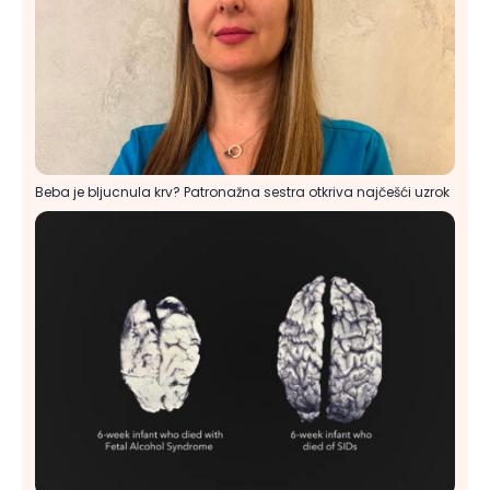
Beba je bljucnula krv? Patronažna sestra otkriva najčešći uzrok