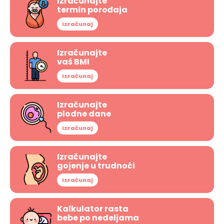
Izračunajte
termin porođaja
Izračunaj
Izračunajte
vaš BMI
Izračunaj
Izračunajte
plodne dane
Izračunaj
Izračunajte
gojenje u trudnoći
Izračunaj
Kalkulator rasta
bebe po nedeljama