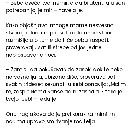
– Beba oseća tvoj nemir, a da bi utonula u san
potreban joj je mir – navela je.
Kako objašnjava, mnoge mame nesvesno
stvaraju dodatni pritisak kada neprestano
razmišljaju o tome da li će beba zaspati,
proveravaju sat ili strepe od još jedne
neprospavane noći.
– Zamisli da pokušavaš da zaspiš dok te neko
nervozno ljulja, ubrzano diše, proverava sat
svakih trideset sekundi i u sebi ponavlja: „Molim
te, zaspi.“ Nema šanse da bi zaspala. E tako je
tvojoj bebi – rekla je.
Ona naglašava da je prvi korak ka mirnijim
noćima upravo smirivanje roditelja.