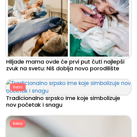
Hiljade mama ovde će prvi put čuti najlepši
zvuk na svetu: Niš dobija novo porodilište
Beba
Tradicionalno srpsko ime koje simbolizuje
nov početak i snagu
Beba