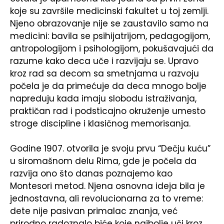
koje su završile medicinski fakultet u toj zemlji.
Njeno obrazovanje nije se zaustavilo samo na
medicini: bavila se psihijatrijom, pedagogijom,
antropologijom i psihologijom, pokušavajući da
razume kako deca uče i razvijaju se. Upravo
kroz rad sa decom sa smetnjama u razvoju
počela je da primećuje da deca mnogo bolje
napreduju kada imaju slobodu istraživanja,
praktičan rad i podsticajno okruženje umesto
stroge discipline i klasičnog memorisanja.
Godine 1907. otvorila je svoju prvu “Dečju kuću”
u siromašnom delu Rima, gde je počela da
razvija ono što danas poznajemo kao
Montesori metod. Njena osnovna ideja bila je
jednostavna, ali revolucionarna za to vreme:
dete nije pasivan primalac znanja, već
prirodno radoznalo biće koje najbolje uči kroz