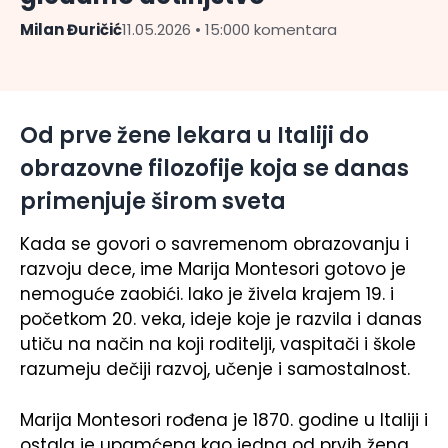
Milan Đuričić
11.05.2026 • 15:00
0 komentara
Od prve žene lekara u Italiji do
obrazovne filozofije koja se danas
primenjuje širom sveta
Kada se govori o savremenom obrazovanju i
razvoju dece, ime
Marija Montesori
gotovo je
nemoguće zaobići. Iako je živela krajem 19. i
početkom 20. veka, ideje koje je razvila i danas
utiču na način na koji roditelji, vaspitači i škole
razumeju dečiji razvoj, učenje i samostalnost.
Marija Montesori rođena je 1870. godine u Italiji i
ostala je upamćena kao jedna od prvih žena