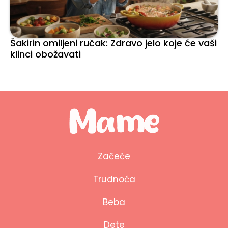
Šakirin omiljeni ručak: Zdravo jelo koje će vaši
klinci obožavati
Začeće
Trudnoća
Beba
Dete