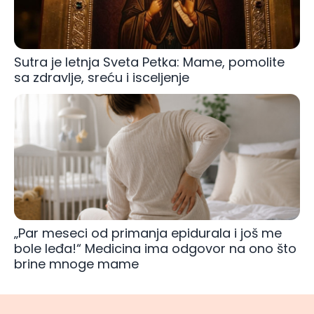
Sutra je letnja Sveta Petka: Mame, pomolite
sa zdravlje, sreću i isceljenje
„Par meseci od primanja epidurala i još me
bole leđa!“ Medicina ima odgovor na ono što
brine mnoge mame