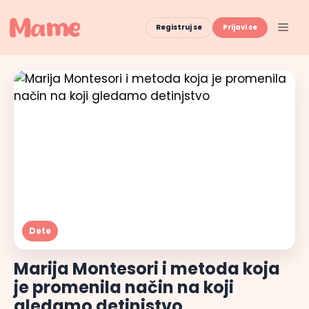
Skip
to
Men
Registruj se
Prijavi se
content
Dete
Marija Montesori i metoda koja
je promenila način na koji
gledamo detinjstvo