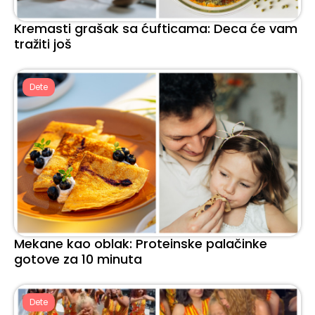
Kremasti grašak sa ćufticama: Deca će vam
tražiti još
Dete
Mekane kao oblak: Proteinske palačinke
gotove za 10 minuta
Dete