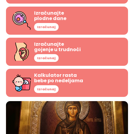
Izračunajte
plodne dane
Izračunaj
Izračunajte
gojenje u trudnoći
Izračunaj
Kalkulator rasta
bebe po nedeljama
Izračunaj