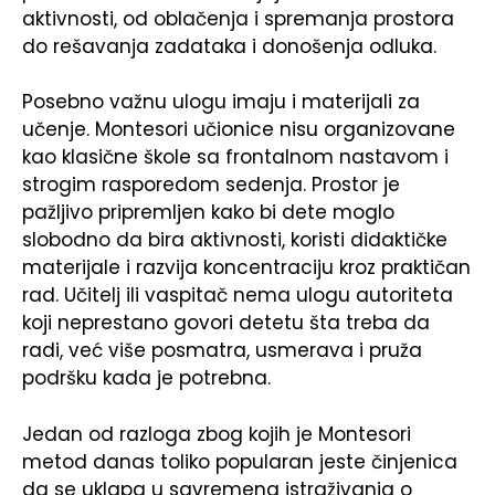
aktivnosti, od oblačenja i spremanja prostora
do rešavanja zadataka i donošenja odluka.
Posebno važnu ulogu imaju i materijali za
učenje. Montesori učionice nisu organizovane
kao klasične škole sa frontalnom nastavom i
strogim rasporedom sedenja. Prostor je
pažljivo pripremljen kako bi dete moglo
slobodno da bira aktivnosti, koristi didaktičke
materijale i razvija koncentraciju kroz praktičan
rad. Učitelj ili vaspitač nema ulogu autoriteta
koji neprestano govori detetu šta treba da
radi, već više posmatra, usmerava i pruža
podršku kada je potrebna.
Jedan od razloga zbog kojih je Montesori
metod danas toliko popularan jeste činjenica
da se uklapa u savremena istraživanja o