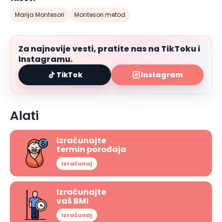
Marija Montesori
Montesori metod
Za najnovije vesti, pratite nas na TikToku i
Instagramu.
TikTok
Instagram
Alati
Izračunajte
termin porođaja
Izračunaj
Izračunajte
vaš BMI
Izračunaj