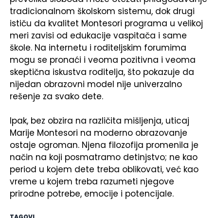
tradicionalnom školskom sistemu, dok drugi
ističu da kvalitet Montesori programa u velikoj
meri zavisi od edukacije vaspitača i same
škole. Na internetu i roditeljskim forumima
mogu se pronaći i veoma pozitivna i veoma
skeptična iskustva roditelja, što pokazuje da
nijedan obrazovni model nije univerzalno
rešenje za svako dete.
Ipak, bez obzira na različita mišljenja, uticaj
Marije Montesori na moderno obrazovanje
ostaje ogroman. Njena filozofija promenila je
način na koji posmatramo detinjstvo; ne kao
period u kojem dete treba oblikovati, već kao
vreme u kojem treba razumeti njegove
prirodne potrebe, emocije i potencijale.
TAGOVI