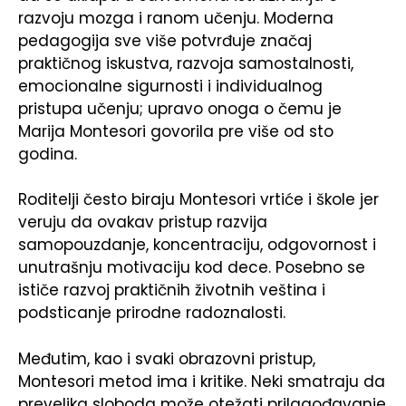
razvoju mozga i ranom učenju. Moderna
pedagogija sve više potvrđuje značaj
praktičnog iskustva, razvoja samostalnosti,
emocionalne sigurnosti i individualnog
pristupa učenju; upravo onoga o čemu je
Marija Montesori govorila pre više od sto
godina.
Roditelji često biraju Montesori vrtiće i škole jer
veruju da ovakav pristup razvija
samopouzdanje, koncentraciju, odgovornost i
unutrašnju motivaciju kod dece. Posebno se
ističe razvoj praktičnih životnih veština i
podsticanje prirodne radoznalosti.
Međutim, kao i svaki obrazovni pristup,
Montesori metod ima i kritike. Neki smatraju da
prevelika sloboda može otežati prilagođavanje