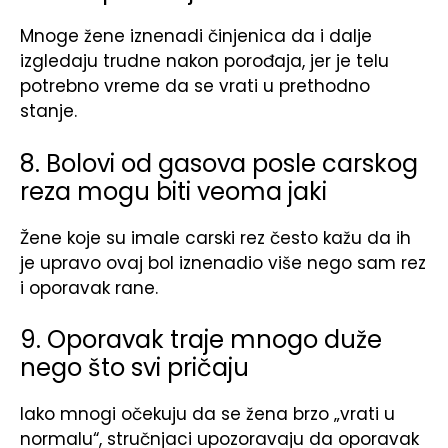
Mnoge žene iznenadi činjenica da i dalje
izgledaju trudne nakon porođaja, jer je telu
potrebno vreme da se vrati u prethodno
stanje.
8. Bolovi od gasova posle carskog
reza mogu biti veoma jaki
Žene koje su imale carski rez često kažu da ih
je upravo ovaj bol iznenadio više nego sam rez
i oporavak rane.
9. Oporavak traje mnogo duže
nego što svi pričaju
Iako mnogi očekuju da se žena brzo „vrati u
normalu“, stručnjaci upozoravaju da oporavak