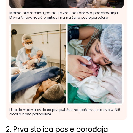
Mama nije mašina, pa da se vrati na fabrička podešavanja:
Divna Milovanović o pritiscima na žene posle porođaja
Hiljade mama ovde će prvi put čuti najlepši zvuk na svetu: Niš
dobija novo porodilište
2. Prva stolica posle porođaja