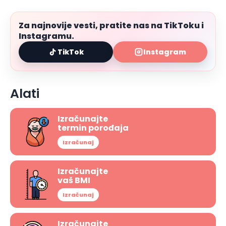
Za najnovije vesti, pratite nas na TikToku i
Instagramu.
TikTok
Instagram
Alati
Izračunajte
termin porođaja
Izračunaj
Izračunajte
vaš BMI
Izračunaj
Izračunajte