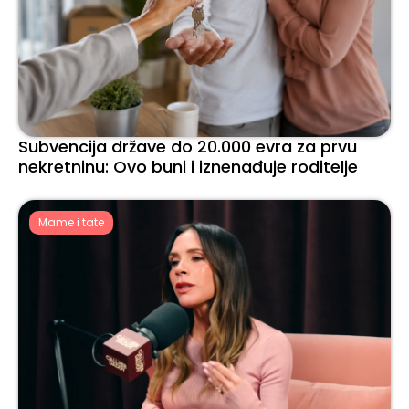
Subvencija države do 20.000 evra za prvu
nekretninu: Ovo buni i iznenađuje roditelje
Mame i tate