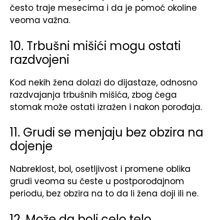
često traje mesecima i da je pomoć okoline
veoma važna.
10. Trbušni mišići mogu ostati
razdvojeni
Kod nekih žena dolazi do dijastaze, odnosno
razdvajanja trbušnih mišića, zbog čega
stomak može ostati izražen i nakon porođaja.
11. Grudi se menjaju bez obzira na
dojenje
Nabreklost, bol, osetljivost i promene oblika
grudi veoma su česte u postporođajnom
periodu, bez obzira na to da li žena doji ili ne.
12. Može da boli celo telo