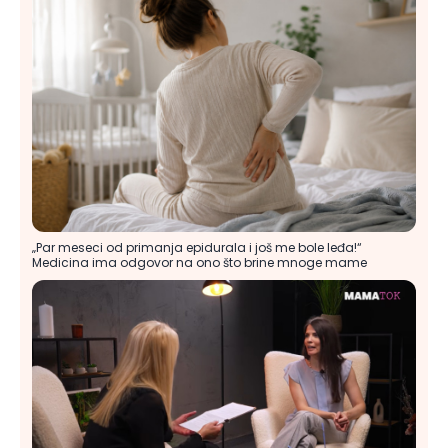
„Par meseci od primanja epidurala i još me bole leđa!“
Medicina ima odgovor na ono što brine mnoge mame