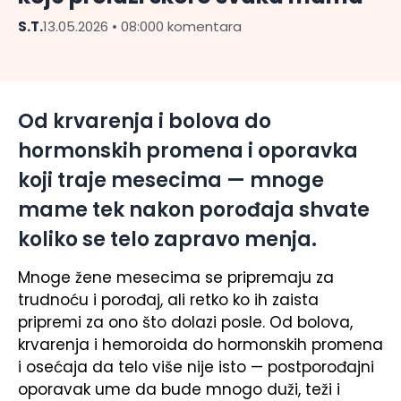
S.T.
13.05.2026 • 08:00
0 komentara
Od krvarenja i bolova do
hormonskih promena i oporavka
koji traje mesecima — mnoge
mame tek nakon porođaja shvate
koliko se telo zapravo menja.
Mnoge žene mesecima se pripremaju za
trudnoću i porođaj, ali retko ko ih zaista
pripremi za ono što dolazi posle. Od bolova,
krvarenja i hemoroida do hormonskih promena
i osećaja da telo više nije isto — postporođajni
oporavak ume da bude mnogo duži, teži i