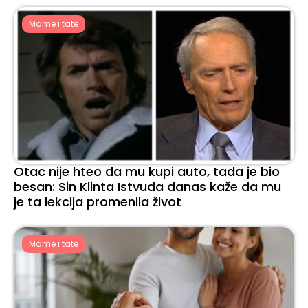
Mame i tate
Otac nije hteo da mu kupi auto, tada je bio
besan: Sin Klinta Istvuda danas kaže da mu
je ta lekcija promenila život
Mame i tate