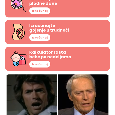
plodne dane
Izračunaj
Izračunajte
gojenje u trudnoći
Izračunaj
Kalkulator rasta
bebe po nedeljama
Izračunaj