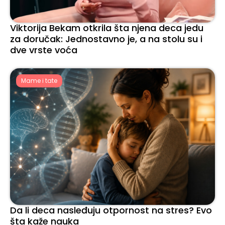
Viktorija Bekam otkrila šta njena deca jedu
za doručak: Jednostavno je, a na stolu su i
dve vrste voća
Mame i tate
Da li deca nasleđuju otpornost na stres? Evo
šta kaže nauka