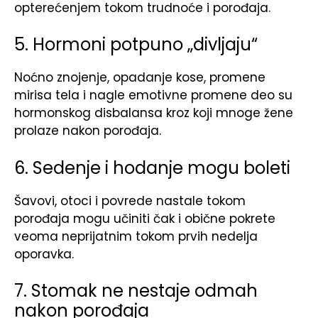
opterećenjem tokom trudnoće i porođaja.
5. Hormoni potpuno „divljaju“
Noćno znojenje, opadanje kose, promene
mirisa tela i nagle emotivne promene deo su
hormonskog disbalansa kroz koji mnoge žene
prolaze nakon porođaja.
6. Sedenje i hodanje mogu boleti
Šavovi, otoci i povrede nastale tokom
porođaja mogu učiniti čak i obične pokrete
veoma neprijatnim tokom prvih nedelja
oporavka.
7. Stomak ne nestaje odmah
nakon porođaja