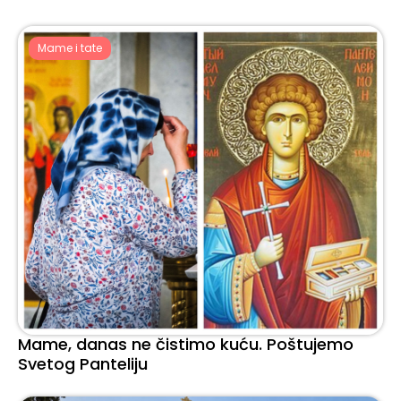
Mame i tate
Mame, danas ne čistimo kuću. Poštujemo
Svetog Panteliju