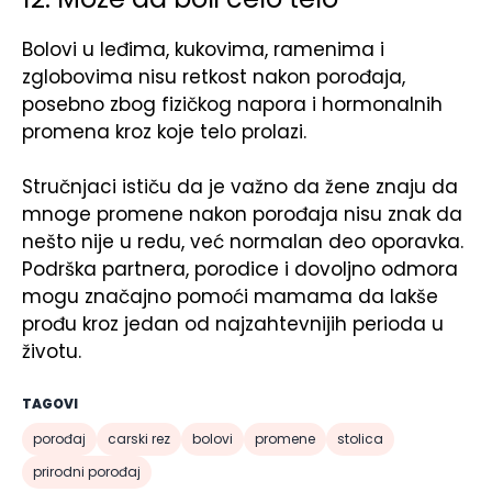
Bolovi u leđima, kukovima, ramenima i
zglobovima nisu retkost nakon porođaja,
posebno zbog fizičkog napora i hormonalnih
promena kroz koje telo prolazi.
Stručnjaci ističu da je važno da žene znaju da
mnoge promene nakon porođaja nisu znak da
nešto nije u redu, već normalan deo oporavka.
Podrška partnera, porodice i dovoljno odmora
mogu značajno pomoći mamama da lakše
prođu kroz jedan od najzahtevnijih perioda u
životu.
TAGOVI
porođaj
carski rez
bolovi
promene
stolica
prirodni porođaj