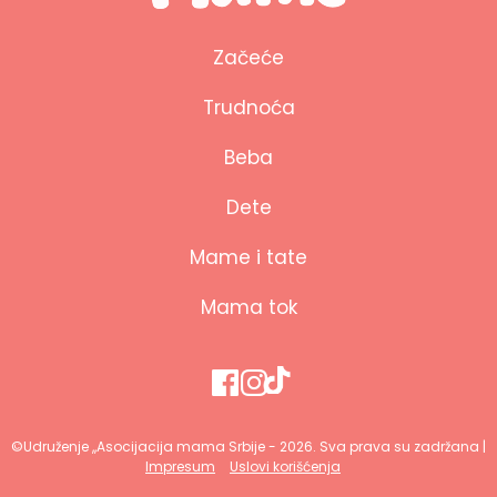
Začeće
Trudnoća
Beba
Dete
Mame i tate
Mama tok
©Udruženje ,,Asocijacija mama Srbije - 2026. Sva prava su zadržana |
Impresum
Uslovi korišćenja