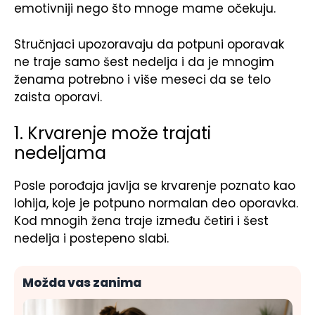
emotivniji nego što mnoge mame očekuju.
Stručnjaci upozoravaju da potpuni oporavak
ne traje samo šest nedelja i da je mnogim
ženama potrebno i više meseci da se telo
zaista oporavi.
1. Krvarenje može trajati
nedeljama
Posle porođaja javlja se krvarenje poznato kao
lohija, koje je potpuno normalan deo oporavka.
Kod mnogih žena traje između četiri i šest
nedelja i postepeno slabi.
Možda vas zanima