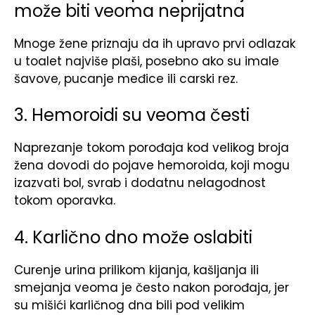
može biti veoma neprijatna
Mnoge žene priznaju da ih upravo prvi odlazak
u toalet najviše plaši, posebno ako su imale
šavove, pucanje međice ili carski rez.
3. Hemoroidi su veoma česti
Naprezanje tokom porođaja kod velikog broja
žena dovodi do pojave hemoroida, koji mogu
izazvati bol, svrab i dodatnu nelagodnost
tokom oporavka.
4. Karlično dno može oslabiti
Curenje urina prilikom kijanja, kašljanja ili
smejanja veoma je često nakon porođaja, jer
su mišići karličnog dna bili pod velikim