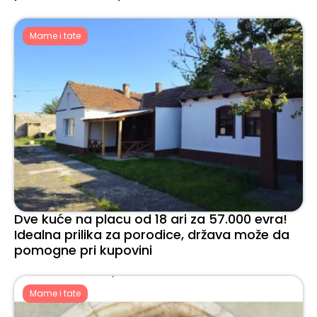
Mame i tate
Dve kuće na placu od 18 ari za 57.000 evra!
Idealna prilika za porodice, država može da
pomogne pri kupovini
Mame i tate