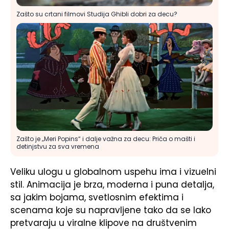
Zašto su crtani filmovi Studija Ghibli dobri za decu?
Zašto je „Meri Popins“ i dalje važna za decu: Priča o mašti i
detinjstvu za sva vremena
Veliku ulogu u globalnom uspehu ima i vizuelni
stil. Animacija je brza, moderna i puna detalja,
sa jakim bojama, svetlosnim efektima i
scenama koje su napravljene tako da se lako
pretvaraju u viralne klipove na društvenim