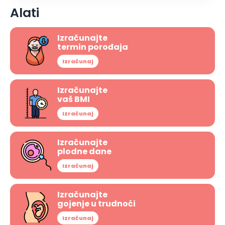
Alati
Izračunajte
termin porođaja
Izračunaj
Izračunajte
vaš BMI
Izračunaj
Izračunajte
plodne dane
Izračunaj
Izračunajte
gojenje u trudnoći
Izračunaj