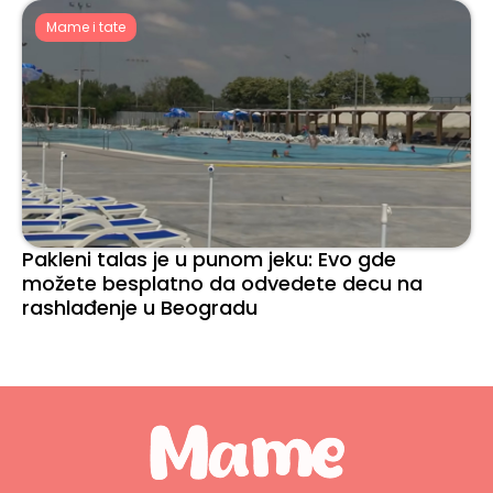
Mame i tate
Pakleni talas je u punom jeku: Evo gde
možete besplatno da odvedete decu na
rashlađenje u Beogradu