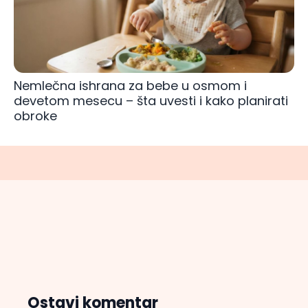
Nemlečna ishrana za bebe u osmom i
devetom mesecu – šta uvesti i kako planirati
obroke
Ostavi komentar