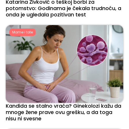
Katarina Živković o teškoj borbi za
potomstvo: Godinama je čekala trudnoću, a
onda je ugledala pozitivan test
Mame i tate
Kandida se stalno vraća? Ginekolozi kažu da
mnoge žene prave ovu grešku, a da toga
nisu ni svesne