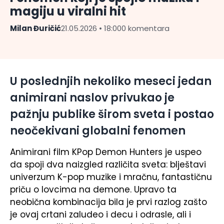
magiju u viralni hit
Milan Đuričić
21.05.2026 • 18:00
0 komentara
U poslednjih nekoliko meseci jedan
animirani naslov privukao je
pažnju publike širom sveta i postao
neočekivani globalni fenomen
Animirani film
KPop Demon Hunters
je uspeo
da spoji dva naizgled različita sveta: blještavi
univerzum K-pop muzike i mračnu, fantastičnu
priču o lovcima na demone. Upravo ta
neobična kombinacija bila je prvi razlog zašto
je ovaj crtani zaludeo i decu i odrasle, ali i