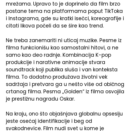
mrežama. Upravo to je doprinelo da film brzo
postane tema na platformama poput TikToka
i Instagrama, gde su kratki isečci, koreografije i
citati likova počeli da se šire kao trend.
Ne treba zanemariti ni uticaj muzike. Pesme iz
filma funkcionišu kao samostalni hitovi, a ne
samo kao deo radnje. Kombinacija K-pop
produkcije i narativne animacije stvara
soundtrack koji publika sluša i van konteksta
filma. To dodatno produžava životni vek
sadržaja i pretvara ga u nešto više od običnog
crtanog filma. Pesma „Golden“ iz filma osvojila
je prestižnu nagradu Oskar.
Na kraju, ono što objašnjava globalnu opsesiju
jeste osećaj identifikacije i beg od
svakodnevice. Film nudi svet u kome je