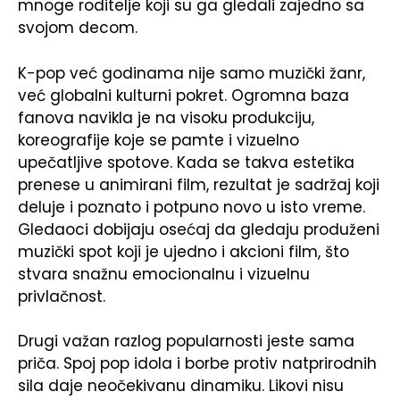
mnoge roditelje koji su ga gledali zajedno sa
svojom decom.
K-pop već godinama nije samo muzički žanr,
već globalni kulturni pokret. Ogromna baza
fanova navikla je na visoku produkciju,
koreografije koje se pamte i vizuelno
upečatljive spotove. Kada se takva estetika
prenese u animirani film, rezultat je sadržaj koji
deluje i poznato i potpuno novo u isto vreme.
Gledaoci dobijaju osećaj da gledaju produženi
muzički spot koji je ujedno i akcioni film, što
stvara snažnu emocionalnu i vizuelnu
privlačnost.
Drugi važan razlog popularnosti jeste sama
priča. Spoj pop idola i borbe protiv natprirodnih
sila daje neočekivanu dinamiku. Likovi nisu