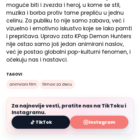
moguće biti i zvezda i heroj, u kome se stil,
muzika i borba protiv tame prepliću u jednu
celinu. Za publiku to nije samo zabava, već i
vizuelno i emotivno iskustvo koje se lako pamti
i prepričava. Upravo zato
KPop Demon Hunters
nije ostao samo još jedan animirani naslov,
već je postao globalni pop-kulturni fenomen, i
očekuju nas i nastavci.
TAGOVI
animirani film
filmovi za decu
Za najnovije vesti, pratite nas na TikToku i
Instagramu.
TikTok
Instagram