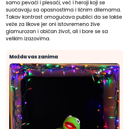
samo pevači i plesači, već i heroji koji se
suočavaju sa opasnostima i ličnim dilemama.
Takav kontrast omogućava publici da se lakše
veže za likove jer oni istovremeno žive
glamurozan i običan život, ali i bore se sa
velikim izazovima.
Možda vas zanima