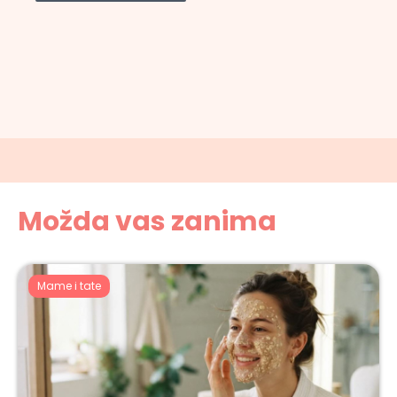
Možda vas zanima
Mame i tate