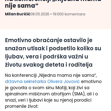
nije sama“
Milan Đuričić
08.05.2026 • 19:00
0 komentara
Emotivno obraćanje ostavilo je
snažan utisak i podsetilo koliko su
ljubav, vera i podrška važni u
životu svakog deteta i roditelja
Na konferenciji „Nijedna mama nije sama“,
državna sekretarka Olivera Jovović
emotivno
je govorila o svom sinu Matiji, koji živi sa
spinalnom mišićnom atrofijom (SMA), ali i o
snazi, veri i ljubavi koje su njenoj porodici
promenile život: