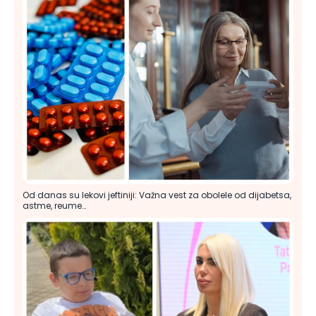
Od danas su lekovi jeftiniji: Važna vest za obolele od dijabetsa,
astme, reume…