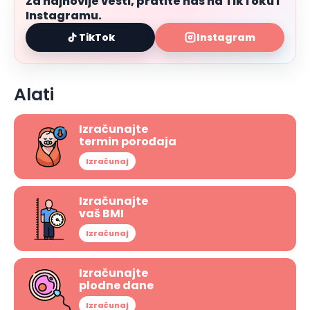
Za najnovije vesti, pratite nas na TikToku i
Instagramu.
TikTok
Instagram
Alati
Izračunajte
termin porođaja
Izračunaj
Izračunajte
vaš BMI
Izračunaj
Izračunajte
plodne dane
Izračunaj