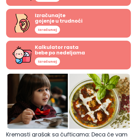
Izračunajte
gojenje u trudnoći
Izračunaj
Kalkulator rasta
bebe po nedeljama
Izračunaj
Kremasti grašak sa ćufticama: Deca će vam