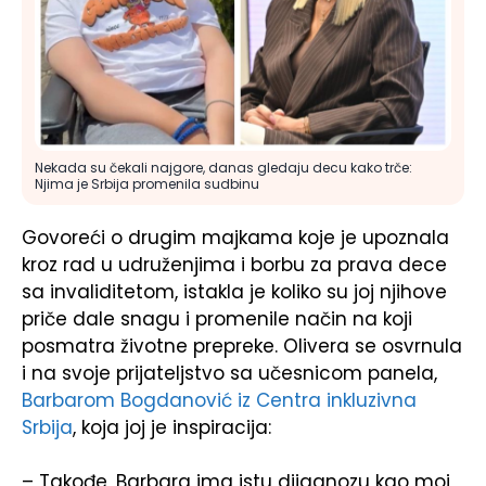
Nekada su čekali najgore, danas gledaju decu kako trče:
Njima je Srbija promenila sudbinu
Govoreći o drugim majkama koje je upoznala
kroz rad u udruženjima i borbu za prava dece
sa invaliditetom, istakla je koliko su joj njihove
priče dale snagu i promenile način na koji
posmatra životne prepreke. Olivera se osvrnula
i na svoje prijateljstvo sa učesnicom panela,
Barbarom Bogdanović iz Centra inkluzivna
Srbija
, koja joj je inspiracija:
– Takođe, Barbara ima istu dijagnozu kao moj