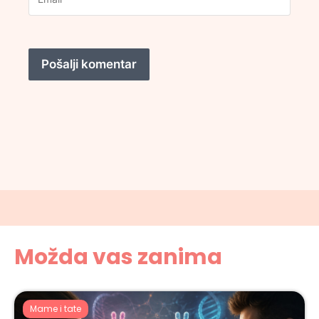
Možda vas zanima
Mame i tate