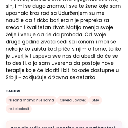
sin, i mi se dugo znamo, i sve te žene koje sam
upoznala kroz rad sa Udurženjem su me
naučile da fizička barijera nije prepreka za
srećan i kvalitetan život. Matija menja svoje
želje i veruje da će da prohoda. Od svoje
druge godine života sedi sa ikonom i moli se i
neko je ko zaista kad priča s njim o tome, toliko
je uverljiv i uspeva sve nas da ubedi da će se
to desiti, a ja sam uverena da postoje nove
terapije koje će izlaziti i biti takođe dostupne u
Srbiji – zaključuje državna sekretarka.
TAGOVI
Nijedna mama nije sama
Olivera Jovović
SMA
retke bolesti