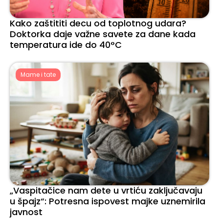
Kako zaštititi decu od toplotnog udara?
Doktorka daje važne savete za dane kada
temperatura ide do 40°C
Mame i tate
„Vaspitačice nam dete u vrtiću zaključavaju
u špajz“: Potresna ispovest majke uznemirila
javnost