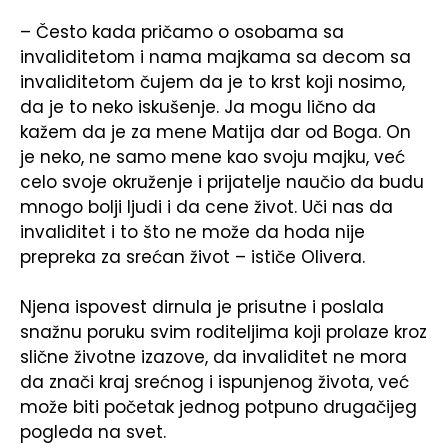
– Često kada pričamo o osobama sa
invaliditetom i nama majkama sa decom sa
invaliditetom čujem da je to krst koji nosimo,
da je to neko iskušenje. Ja mogu lično da
kažem da je za mene Matija dar od Boga. On
je neko, ne samo mene kao svoju majku, već
celo svoje okruženje i prijatelje naučio da budu
mnogo bolji ljudi i da cene život. Uči nas da
invaliditet i to što ne može da hoda nije
prepreka za srećan život – ističe Olivera.
Njena ispovest dirnula je prisutne i poslala
snažnu poruku svim roditeljima koji prolaze kroz
slične životne izazove, da invaliditet ne mora
da znači kraj srećnog i ispunjenog života, već
može biti početak jednog potpuno drugačijeg
pogleda na svet.