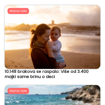
Mame i tate
10.148 brakova se raspalo: Više od 3.400
majki same brinu o deci
Mame i tate