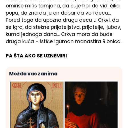
omiriše miris tamjana, da čuje hor da vidi čika
popu, da zna da je on dobar da voli decu…
Pored toga da upozna drugu decu u Crkvi, da
se igra, da stekne prijateljstva, prijatelje, ljubav,
kuma jednoga dana… Crkva mora da bude
druga kuća – ističe iguman manastira Ribnica.
PA ŠTA AKO SE UZNEMIRI
Možda vas zanima