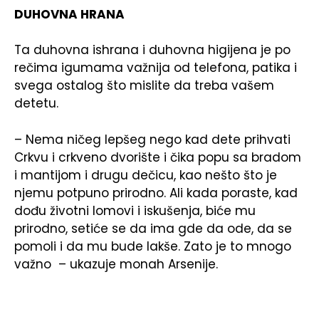
DUHOVNA HRANA
Ta duhovna ishrana i duhovna higijena je po
rečima igumama važnija od telefona, patika i
svega ostalog što mislite da treba vašem
detetu.
– Nema ničeg lepšeg nego kad dete prihvati
Crkvu i crkveno dvorište i čika popu sa bradom
i mantijom i drugu dečicu, kao nešto što je
njemu potpuno prirodno. Ali kada poraste, kad
dođu životni lomovi i iskušenja, biće mu
prirodno, setiće se da ima gde da ode, da se
pomoli i da mu bude lakše. Zato je to mnogo
važno – ukazuje monah Arsenije.