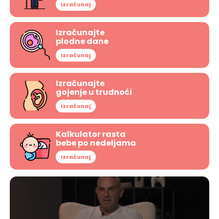
Izračunaj
Izračunajte
plodne dane
Izračunaj
Izračunajte
gojenje u trudnoći
Izračunaj
Kalkulator rasta
bebe po nedeljama
Izračunaj