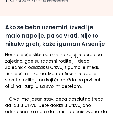
T. K.
11.04.2026 • 09:00
0 komentara
Ako se beba uznemiri, izvedi je
malo napolje, pa se vrati. Nije to
nikakv greh, kaže iguman Arsenije
Nema lepše slike od one na kojoj je porodica
zajedno, gde su radosni roditelji i deca.
Zajednički odlazak u Crkvu, sigurno je među
tim lepšim slikama. Monah Arsenije dao je
savete roditeljima koji će možda po prvi put
otići na liturgiju sa svojim detetom.
– Crva ima jasan stav, deca apsolutno treba
da idu u Crkvu. Dete dolazi u Crkvu, ono
odmalena to mora da okusi, da čuje zvona, da