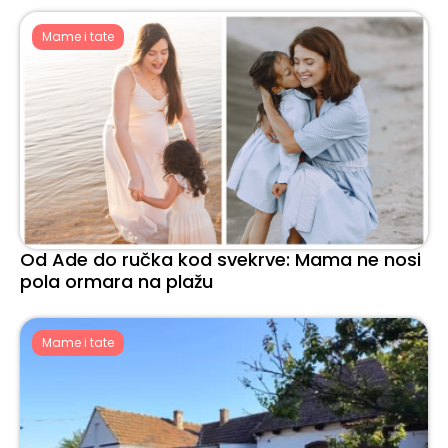
Mame i tate
Od Ade do ručka kod svekrve: Mama ne nosi
pola ormara na plažu
Mame i tate