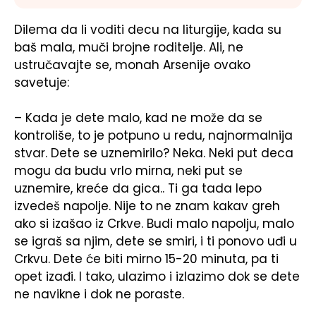
Dilema da li voditi decu na liturgije, kada su
baš mala, muči brojne roditelje. Ali, ne
ustručavajte se, monah Arsenije ovako
savetuje:
– Kada je dete malo, kad ne može da se
kontroliše, to je potpuno u redu, najnormalnija
stvar. Dete se uznemirilo? Neka. Neki put deca
mogu da budu vrlo mirna, neki put se
uznemire, kreće da gica.. Ti ga tada lepo
izvedeš napolje. Nije to ne znam kakav greh
ako si izašao iz Crkve. Budi malo napolju, malo
se igraš sa njim, dete se smiri, i ti ponovo uđi u
Crkvu. Dete će biti mirno 15-20 minuta, pa ti
opet izađi. I tako, ulazimo i izlazimo dok se dete
ne navikne i dok ne poraste.