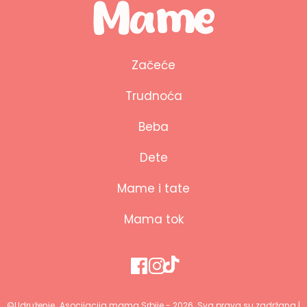
Začeće
Trudnoća
Beba
Dete
Mame i tate
Mama tok
©Udruženje ,,Asocijacija mama Srbije - 2026. Sva prava su zadržana |