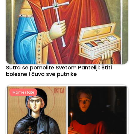
Sutra se pomolite Svetom Panteliji: Štiti
bolesne i čuva sve putnike
Mame i tate