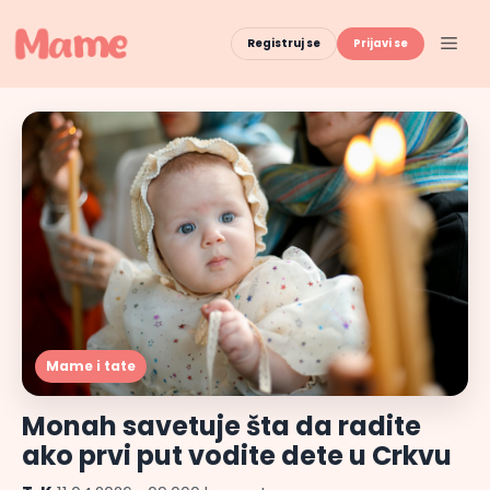
Skip
to
Men
Registruj se
Prijavi se
content
Mame i tate
Monah savetuje šta da radite
ako prvi put vodite dete u Crkvu