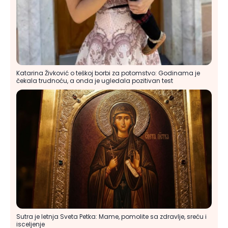
Katarina Živković o teškoj borbi za potomstvo: Godinama je
čekala trudnoću, a onda je ugledala pozitivan test
Sutra je letnja Sveta Petka: Mame, pomolite sa zdravlje, sreću i
isceljenje