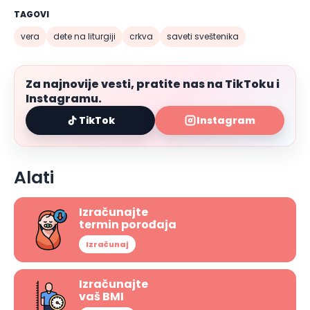
TAGOVI
vera
dete na liturgiji
crkva
saveti sveštenika
Za najnovije vesti, pratite nas na TikToku i
Instagramu.
TikTok
Instagram
Alati
Izračunajte
termin porođaja
Izračunaj
Izračunajte
vaš BMI