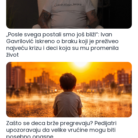
„Posle svega postali smo još bliži“: Ivan
Gavrilović iskreno o braku koji je preživeo
najveću krizu i deci koja su mu promenila
život
Zašto se deca brže pregrevaju? Pedijatri
upozoravaju da velike vrućine mogu biti
posebno opasne