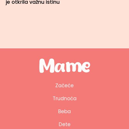
je otkrila važnu istinu
Začeće
Trudnoća
Beba
Dete