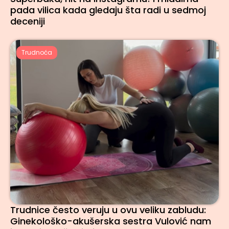
pada vilica kada gledaju šta radi u sedmoj
deceniji
Trudnoća
Trudnice često veruju u ovu veliku zabludu:
Ginekološko-akušerska sestra Vulović nam