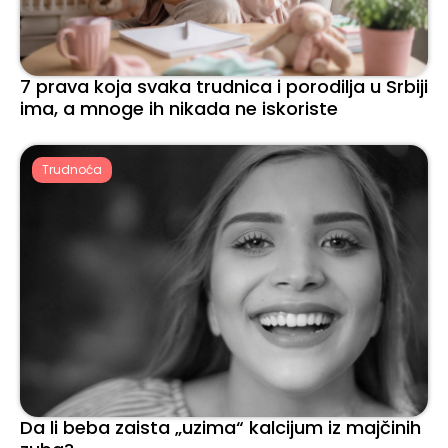
7 prava koja svaka trudnica i porodilja u Srbiji
ima, a mnoge ih nikada ne iskoriste
Trudnoća
Da li beba zaista „uzima“ kalcijum iz majčinih