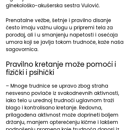
ginekološko-akušerska sestra Vulović.
Prenatalne vežbe, šetnje i pravilno disanje
često imaju važnu ulogu u pripremi tela za
porođaj, ali i u smanjenju napetosti i osećaja
umora koji se javlja tokom trudnoće, kaže naša
sagovornica.
Pravilno kretanje može pomoći i
fizički i psihički
– Mnoge trudnice se upravo zbog straha
nesvesno povlače iz svakodnevnih aktivnosti,
iako telo u urednoj trudnoći uglavnom traži
blago i kontrolisano kretanje. Redovna,
prilagođena aktivnost može doprineti boljem
držanju, manjem opterećenju kičme i lakšem
podnošenju promena koje trudnoća donosi iz