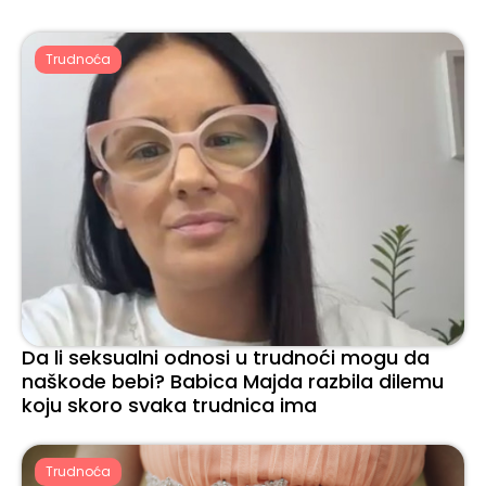
Trudnoća
Da li seksualni odnosi u trudnoći mogu da
naškode bebi? Babica Majda razbila dilemu
koju skoro svaka trudnica ima
Trudnoća