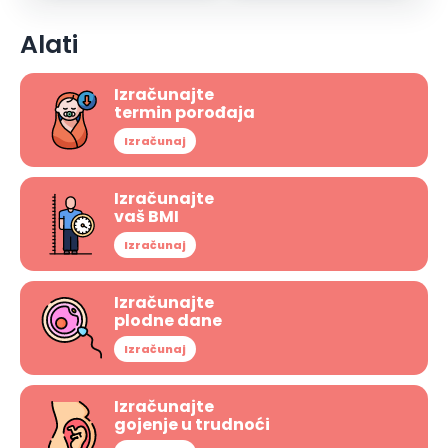
Alati
Izračunajte
termin porođaja
Izračunaj
Izračunajte
vaš BMI
Izračunaj
Izračunajte
plodne dane
Izračunaj
Izračunajte
gojenje u trudnoći