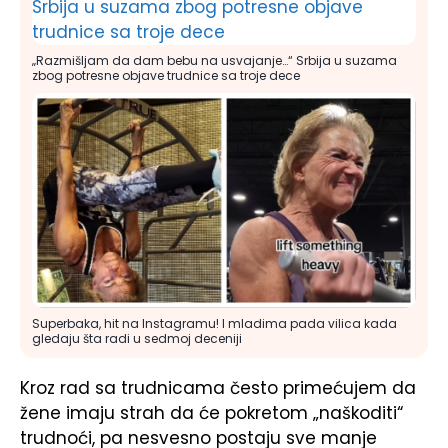
„Razmišljam da dam bebu na usvajanje…“ Srbija u suzama
zbog potresne objave trudnice sa troje dece
Superbaka, hit na Instagramu! I mladima pada vilica kada
gledaju šta radi u sedmoj deceniji
Kroz rad sa trudnicama često primećujem da
žene imaju strah da će pokretom „naškoditi“
trudnoći, pa nesvesno postaju sve manje