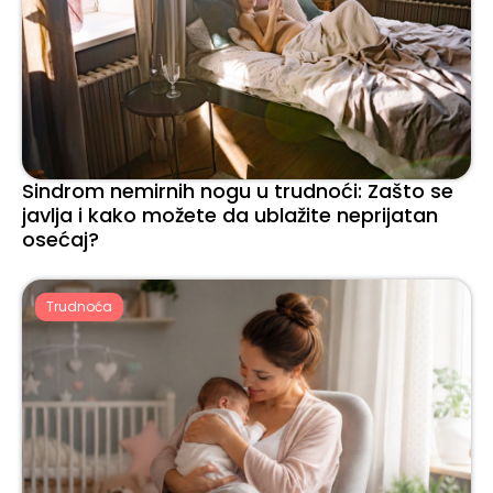
Sindrom nemirnih nogu u trudnoći: Zašto se
javlja i kako možete da ublažite neprijatan
osećaj?
Trudnoća