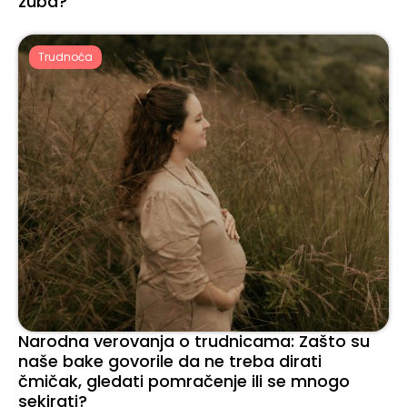
zuba?
Trudnoća
Narodna verovanja o trudnicama: Zašto su
naše bake govorile da ne treba dirati
čmičak, gledati pomračenje ili se mnogo
sekirati?