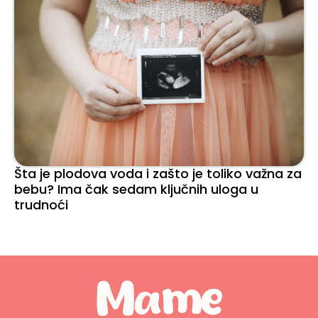
Šta je plodova voda i zašto je toliko važna za
bebu? Ima čak sedam ključnih uloga u
trudnoći