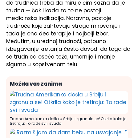
da trudnica treba da miruje čim sazna da je
trudna — čak i kada za to ne postoji
medicinska indikacija. Naravno, postoje
trudnoće koje zahtevaju strogo mirovanje i
tada je ono deo terapije i najbolji izbor.
Međutim, u urednoj trudnoći, potpuno
izbegavanje kretanja često dovodi do toga da
se trudnica oseća teže, umornije i manje
sigurno u sopstvenom telu.
Možda vas zanima
Trudna Amerikanka došla u Srbiju i zgranula se! Otkrila kako je
tretiraju: To rade svi i svuda