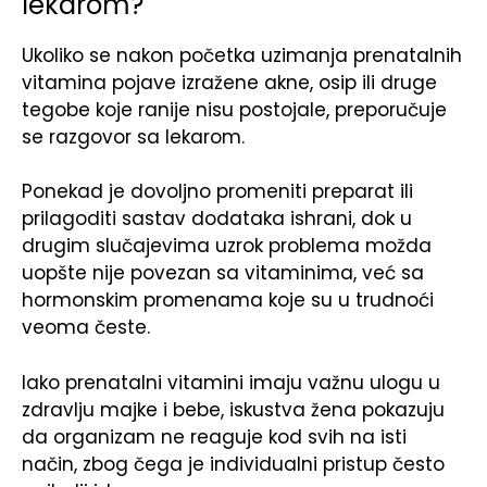
lekarom?
Ukoliko se nakon početka uzimanja prenatalnih
vitamina pojave izražene akne, osip ili druge
tegobe koje ranije nisu postojale, preporučuje
se razgovor sa lekarom.
Ponekad je dovoljno promeniti preparat ili
prilagoditi sastav dodataka ishrani, dok u
drugim slučajevima uzrok problema možda
uopšte nije povezan sa vitaminima, već sa
hormonskim promenama koje su u trudnoći
veoma česte.
Iako prenatalni vitamini imaju važnu ulogu u
zdravlju majke i bebe, iskustva žena pokazuju
da organizam ne reaguje kod svih na isti
način, zbog čega je individualni pristup često