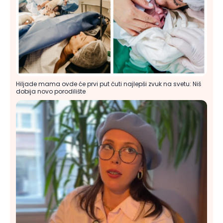
Hiljade mama ovde će prvi put čuti najlepši zvuk na svetu: Niš
dobija novo porodilište