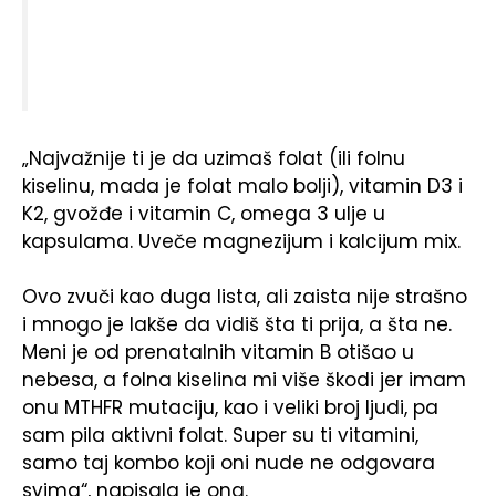
„Najvažnije ti je da uzimaš folat (ili folnu
kiselinu, mada je folat malo bolji), vitamin D3 i
K2, gvožđe i vitamin C, omega 3 ulje u
kapsulama. Uveče magnezijum i kalcijum mix.
Ovo zvuči kao duga lista, ali zaista nije strašno
i mnogo je lakše da vidiš šta ti prija, a šta ne.
Meni je od prenatalnih vitamin B otišao u
nebesa, a folna kiselina mi više škodi jer imam
onu MTHFR mutaciju, kao i veliki broj ljudi, pa
sam pila aktivni folat. Super su ti vitamini,
samo taj kombo koji oni nude ne odgovara
svima“, napisala je ona.