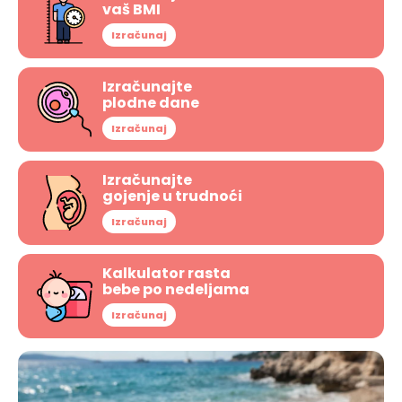
vaš BMI
Izračunaj
Izračunajte
plodne dane
Izračunaj
Izračunajte
gojenje u trudnoći
Izračunaj
Kalkulator rasta
bebe po nedeljama
Izračunaj