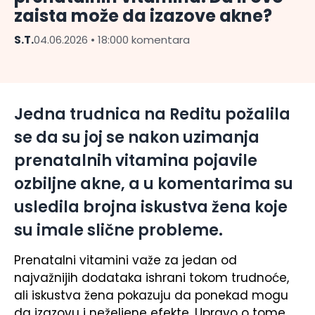
zaista može da izazove akne?
S.T.
04.06.2026 • 18:00
0 komentara
Jedna trudnica na Reditu požalila
se da su joj se nakon uzimanja
prenatalnih vitamina pojavile
ozbiljne akne, a u komentarima su
usledila brojna iskustva žena koje
su imale slične probleme.
Prenatalni vitamini važe za jedan od
najvažnijih dodataka ishrani tokom trudnoće,
ali iskustva žena pokazuju da ponekad mogu
da izazovu i neželjene efekte. Upravo o tome