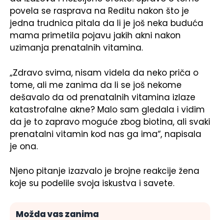
povela se rasprava na Reditu nakon što je
jedna trudnica pitala da li je još neka buduća
mama primetila pojavu jakih akni nakon
uzimanja prenatalnih vitamina.
„Zdravo svima, nisam videla da neko priča o
tome, ali me zanima da li se još nekome
dešavalo da od prenatalnih vitamina izlaze
katastrofalne akne? Malo sam gledala i vidim
da je to zapravo moguće zbog biotina, ali svaki
prenatalni vitamin kod nas ga ima“, napisala
je ona.
Njeno pitanje izazvalo je brojne reakcije žena
koje su podelile svoja iskustva i savete.
Možda vas zanima