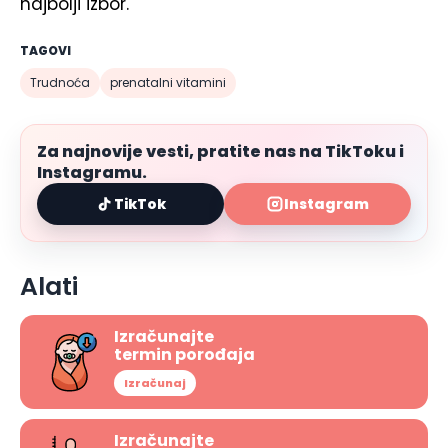
najbolji izbor.
TAGOVI
Trudnoća
prenatalni vitamini
Za najnovije vesti, pratite nas na TikToku i
Instagramu.
TikTok
Instagram
Alati
Izračunajte
termin porođaja
Izračunaj
Izračunajte