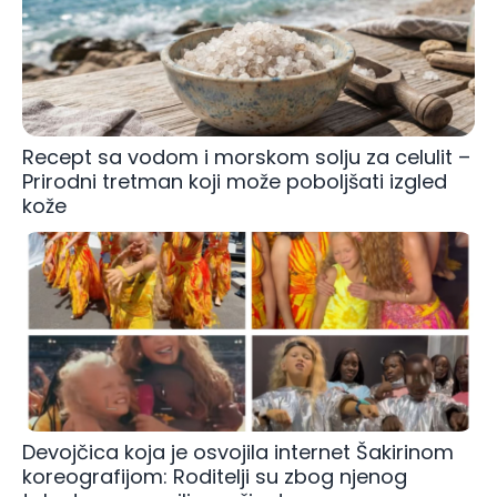
Recept sa vodom i morskom solju za celulit –
Prirodni tretman koji može poboljšati izgled
kože
Devojčica koja je osvojila internet Šakirinom
koreografijom: Roditelji su zbog njenog