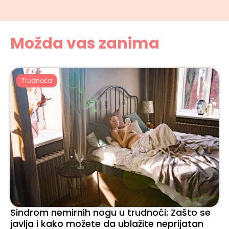
Možda vas zanima
Trudnoća
Sindrom nemirnih nogu u trudnoći: Zašto se
javlja i kako možete da ublažite neprijatan