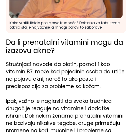
Kako vratiti libido posle prve trudnoće? Doktorka za tabu teme
otkrila šta je najvažnije, a mnogi parovi to zaborave
Da li prenatalni vitamini mogu da
izazovu akne?
Stručnjaci navode da biotin, poznat i kao
vitamin B7, može kod pojedinih osoba da utiče
na pojavu akni, naročito ako postoji
predispozicija za probleme sa kožom.
Ipak, važno je naglasiti da svaka trudnica
drugačije reaguje na vitamine i dodatke
ishrani. Dok nekim ženama prenatalni vitamini
ne izazivaju nikakve tegobe, druge primećuju
promene na koži, mučnine ili probleme sa