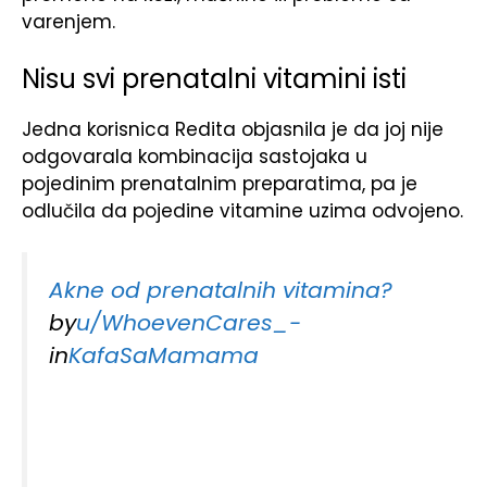
varenjem.
Nisu svi prenatalni vitamini isti
Jedna korisnica Redita objasnila je da joj nije
odgovarala kombinacija sastojaka u
pojedinim prenatalnim preparatima, pa je
odlučila da pojedine vitamine uzima odvojeno.
Akne od prenatalnih vitamina?
by
u/WhoevenCares_-
in
KafaSaMamama