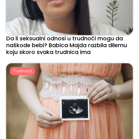
Da li seksualni odnosi u trudnoći mogu da
naškode bebi? Babica Majda razbila dilemu
koju skoro svaka trudnica ima
Trudnoća