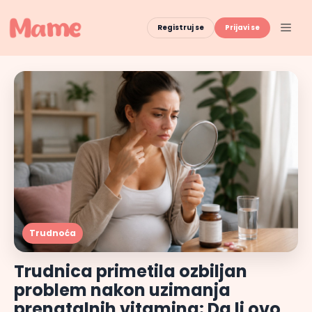
Skip
to
Men
Registruj se
Prijavi se
content
Trudnoća
Trudnica primetila ozbiljan
problem nakon uzimanja
prenatalnih vitamina: Da li ovo