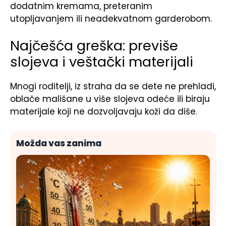
dodatnim kremama, preteranim
utopljavanjem ili neadekvatnom garderobom.
Najčešća greška: previše
slojeva i veštački materijali
Mnogi roditelji, iz straha da se dete ne prehladi,
oblače mališane u više slojeva odeće ili biraju
materijale koji ne dozvoljavaju koži da diše.
Možda vas zanima