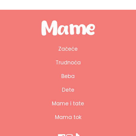
Začeće
Trudnoća
Beba
Dete
Mame i tate
Mama tok