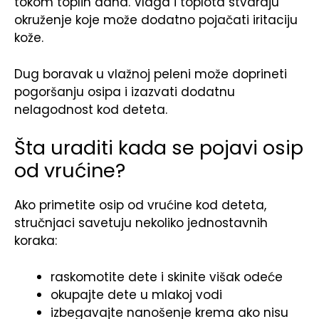
tokom toplih dana. Vlaga i toplota stvaraju
okruženje koje može dodatno pojačati iritaciju
kože.
Dug boravak u vlažnoj peleni može doprineti
pogoršanju osipa i izazvati dodatnu
nelagodnost kod deteta.
Šta uraditi kada se pojavi osip
od vrućine?
Ako primetite osip od vrućine kod deteta,
stručnjaci savetuju nekoliko jednostavnih
koraka:
raskomotite dete i skinite višak odeće
okupajte dete u mlakoj vodi
izbegavajte nanošenje krema ako nisu