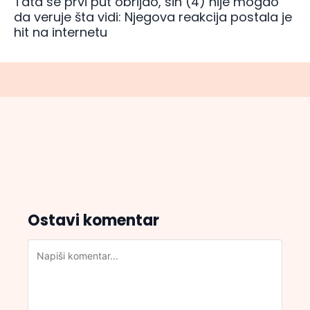
Tata se prvi put obrijao, sin (4) nije mogao
da veruje šta vidi: Njegova reakcija postala je
hit na internetu
Ostavi komentar