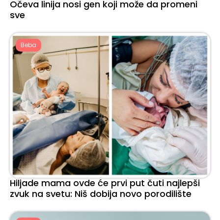
Očeva linija nosi gen koji može da promeni
sve
Beba
Hiljade mama ovde će prvi put čuti najlepši
zvuk na svetu: Niš dobija novo porodilište