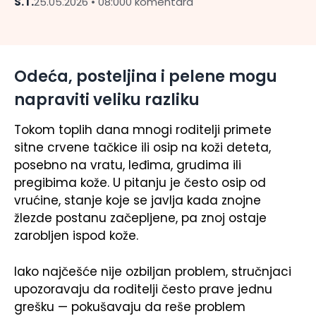
S.T.
25.05.2026 • 08:00
0 komentara
Odeća, posteljina i pelene mogu
napraviti veliku razliku
Tokom toplih dana mnogi roditelji primete
sitne crvene tačkice ili osip na koži deteta,
posebno na vratu, leđima, grudima ili
pregibima kože. U pitanju je često osip od
vrućine, stanje koje se javlja kada znojne
žlezde postanu začepljene, pa znoj ostaje
zarobljen ispod kože.
Iako najčešće nije ozbiljan problem, stručnjaci
upozoravaju da roditelji često prave jednu
grešku — pokušavaju da reše problem