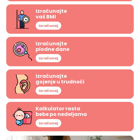
Izračunajte
vaš BMI
Izračunaj
Izračunajte
plodne dane
Izračunaj
Izračunajte
gojenje u trudnoći
Izračunaj
Kalkulator rasta
bebe po nedeljama
Izračunaj