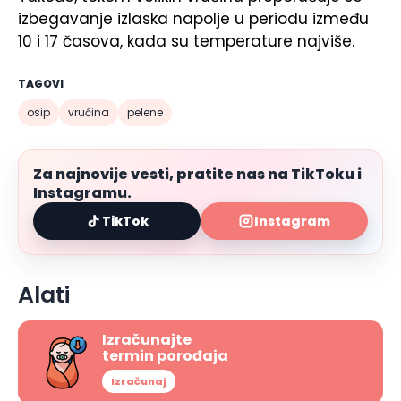
izbegavanje izlaska napolje u periodu između
10 i 17 časova, kada su temperature najviše.
TAGOVI
osip
vrućina
pelene
Za najnovije vesti, pratite nas na TikToku i
Instagramu.
TikTok
Instagram
Alati
Izračunajte
termin porođaja
Izračunaj