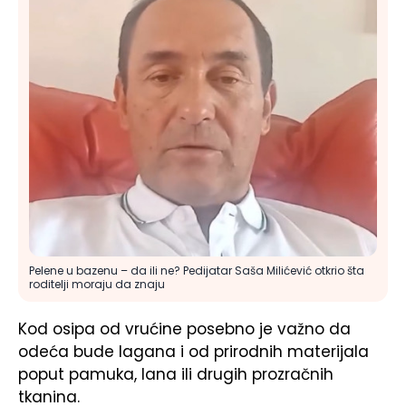
Pelene u bazenu – da ili ne? Pedijatar Saša Milićević otkrio šta
roditelji moraju da znaju
Kod osipa od vrućine posebno je važno da
odeća bude lagana i od prirodnih materijala
poput pamuka, lana ili drugih prozračnih
tkanina.