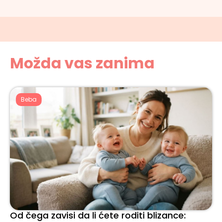
Možda vas zanima
Beba
Od čega zavisi da li ćete roditi blizance: