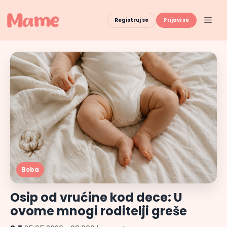
Skip
to
Men
Registruj se
Prijavi se
content
Beba
Osip od vrućine kod dece: U
ovome mnogi roditelji greše