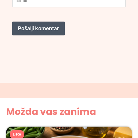
Možda vas zanima
Dete