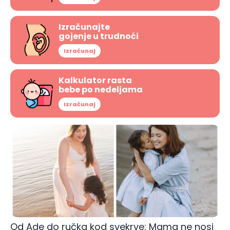
Izračunajte
gojenje u trudnoći
Izračunaj
Kalkulator rasta
bebe po nedeljama
Izračunaj
Od Ade do ručka kod svekrve: Mama ne nosi