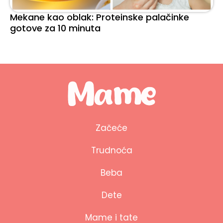
Mekane kao oblak: Proteinske palačinke
gotove za 10 minuta
Začeće
Trudnoća
Beba
Dete
Mame i tate