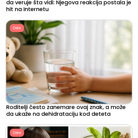
da veruje šta vidi: Njegova reakcija postala je
hit na internetu
Dete
Roditelji često zanemare ovaj znak, a može
da ukaže na dehidrataciju kod deteta
Dete