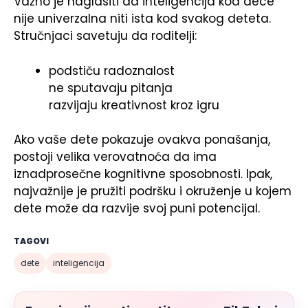
Važno je naglasiti da inteligencija kod dece
nije univerzalna niti ista kod svakog deteta.
Stručnjaci savetuju da roditelji:
podstiču radoznalost
ne sputavaju pitanja
razvijaju kreativnost kroz igru
Ako vaše dete pokazuje ovakva ponašanja,
postoji velika verovatnoća da ima
iznadprosečne kognitivne sposobnosti. Ipak,
najvažnije je pružiti podršku i okruženje u kojem
dete može da razvije svoj puni potencijal.
TAGOVI
dete
inteligencija