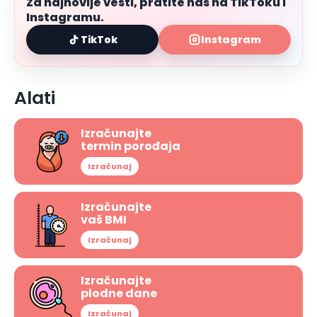
Za najnovije vesti, pratite nas na TikToku i
Instagramu.
TikTok
Instagram
Alati
Izračunajte
termin porođaja
Izračunaj
Izračunajte
vaš BMI
Izračunaj
Izračunajte
plodne dane
Izračunaj