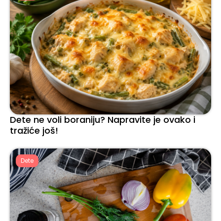
Dete ne voli boraniju? Napravite je ovako i
tražiće još!
Dete