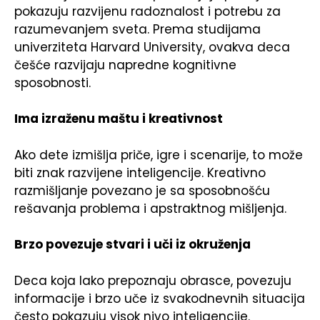
pokazuju razvijenu radoznalost i potrebu za
razumevanjem sveta. Prema studijama
univerziteta Harvard University, ovakva deca
češće razvijaju napredne kognitivne
sposobnosti.
Ima izraženu maštu i kreativnost
Ako dete izmišlja priče, igre i scenarije, to može
biti znak razvijene inteligencije. Kreativno
razmišljanje povezano je sa sposobnošću
rešavanja problema i apstraktnog mišljenja.
Brzo povezuje stvari i uči iz okruženja
Deca koja lako prepoznaju obrasce, povezuju
informacije i brzo uče iz svakodnevnih situacija
često pokazuju visok nivo inteligencije.