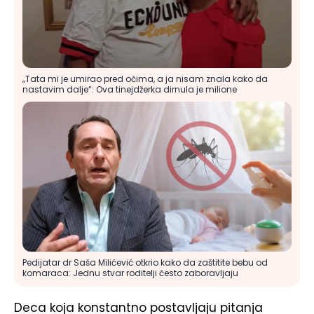
„Tata mi je umirao pred očima, a ja nisam znala kako da
nastavim dalje“: Ova tinejdžerka dirnula je milione
Pedijatar dr Saša Milićević otkrio kako da zaštitite bebu od
komaraca: Jednu stvar roditelji često zaboravljaju
Deca koja konstantno postavljaju pitanja