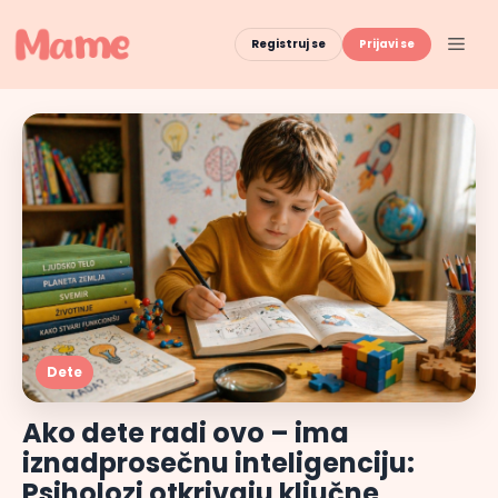
Skip
to
Men
Registruj se
Prijavi se
content
Dete
Ako dete radi ovo – ima
iznadprosečnu inteligenciju:
Psiholozi otkrivaju ključne