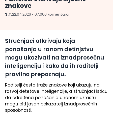
znakove
S.T.
22.04.2026 • 07:00
0 komentara
Stručnjaci otkrivaju koja
ponašanja u ranom detinjstvu
mogu ukazivati na iznadprosečnu
inteligenciju i kako da ih roditelji
pravilno prepoznaju.
Roditelji često traže znakove koji ukazuju na
razvoj detetove inteligencije, a stručnjaci ističu
da određena ponašanja u ranom uzrastu
mogu biti jasan pokazatelj iznadprosečnih
sposobnosti.