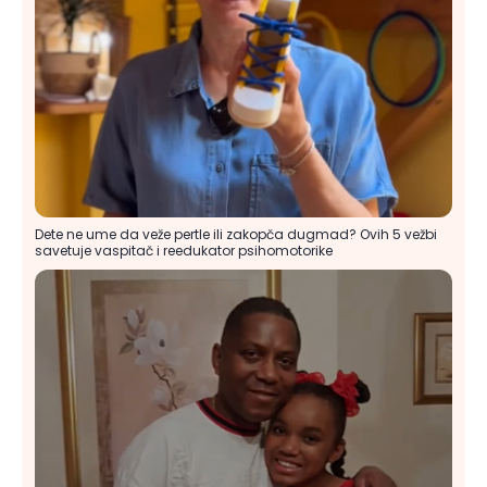
Dete ne ume da veže pertle ili zakopča dugmad? Ovih 5 vežbi
savetuje vaspitač i reedukator psihomotorike