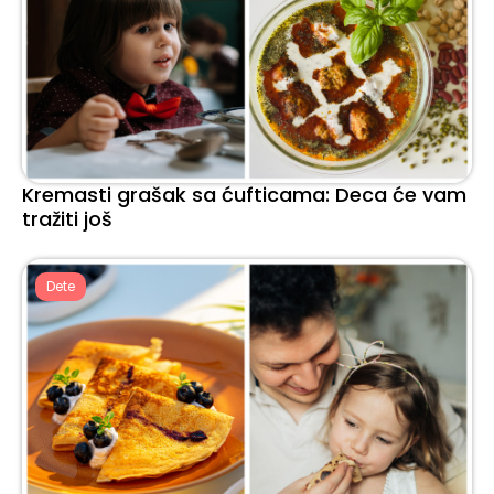
Kremasti grašak sa ćufticama: Deca će vam
tražiti još
Dete