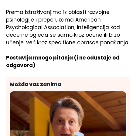
Prema istraživanjima iz oblasti razvojne
psihologije i preporukama American
Psychological Association, inteligencija kod
dece ne ogleda se samo kroz ocene ili brzo
učenje, već kroz specifične obrasce ponašanja.
Postavlja mnogo pitanja (i ne odustaje od
odgovora)
Možda vas zanima