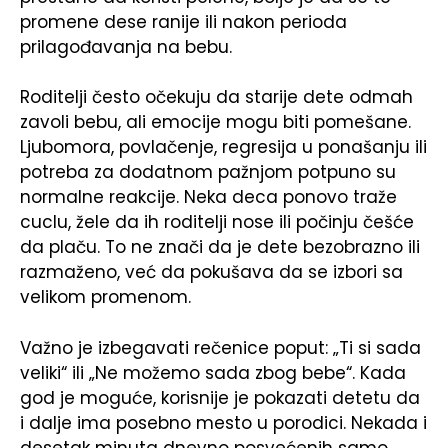
promene dese ranije ili nakon perioda
prilagođavanja na bebu.
Roditelji često očekuju da starije dete odmah
zavoli bebu, ali emocije mogu biti pomešane.
Ljubomora, povlačenje, regresija u ponašanju ili
potreba za dodatnom pažnjom potpuno su
normalne reakcije. Neka deca ponovo traže
cuclu, žele da ih roditelji nose ili počinju češće
da plaču. To ne znači da je dete bezobrazno ili
razmaženo, već da pokušava da se izbori sa
velikom promenom.
Važno je izbegavati rečenice poput: „Ti si sada
veliki“ ili „Ne možemo sada zbog bebe“. Kada
god je moguće, korisnije je pokazati detetu da
i dalje ima posebno mesto u porodici. Nekada i
desetak minuta dnevno posvećenih samo