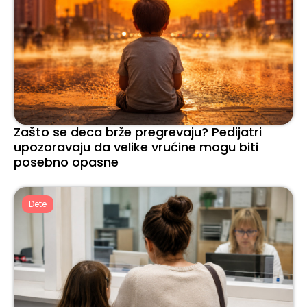
Zašto se deca brže pregrevaju? Pedijatri
upozoravaju da velike vrućine mogu biti
posebno opasne
Dete