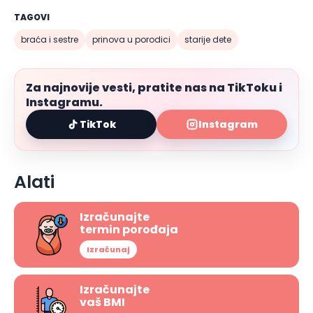
TAGOVI
braća i sestre
prinova u porodici
starije dete
Za najnovije vesti, pratite nas na TikToku i
Instagramu.
TikTok
Instagram
Alati
Izračunajte
termin porođaja
Izračunaj
Izračunajte
vaš BMI