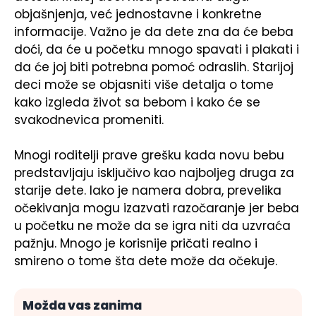
objašnjenja, već jednostavne i konkretne
informacije. Važno je da dete zna da će beba
doći, da će u početku mnogo spavati i plakati i
da će joj biti potrebna pomoć odraslih. Starijoj
deci može se objasniti više detalja o tome
kako izgleda život sa bebom i kako će se
svakodnevica promeniti.
Mnogi roditelji prave grešku kada novu bebu
predstavljaju isključivo kao najboljeg druga za
starije dete. Iako je namera dobra, prevelika
očekivanja mogu izazvati razočaranje jer beba
u početku ne može da se igra niti da uzvraća
pažnju. Mnogo je korisnije pričati realno i
smireno o tome šta dete može da očekuje.
Možda vas zanima