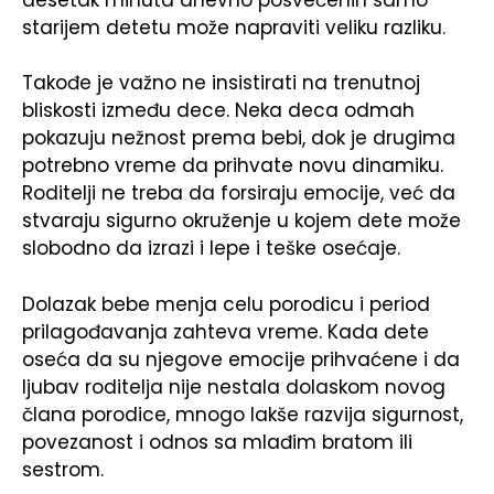
starijem detetu može napraviti veliku razliku.
Takođe je važno ne insistirati na trenutnoj
bliskosti između dece. Neka deca odmah
pokazuju nežnost prema bebi, dok je drugima
potrebno vreme da prihvate novu dinamiku.
Roditelji ne treba da forsiraju emocije, već da
stvaraju sigurno okruženje u kojem dete može
slobodno da izrazi i lepe i teške osećaje.
Dolazak bebe menja celu porodicu i period
prilagođavanja zahteva vreme. Kada dete
oseća da su njegove emocije prihvaćene i da
ljubav roditelja nije nestala dolaskom novog
člana porodice, mnogo lakše razvija sigurnost,
povezanost i odnos sa mlađim bratom ili
sestrom.