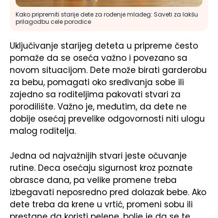
Kako pripremiti starije dete za rođenje mlađeg: Saveti za lakšu
prilagodbu cele porodice
Uključivanje starijeg deteta u pripreme često
pomaže da se oseća važno i povezano sa
novom situacijom. Dete može birati garderobu
za bebu, pomagati oko sređivanja sobe ili
zajedno sa roditeljima pakovati stvari za
porodilište. Važno je, međutim, da dete ne
dobije osećaj prevelike odgovornosti niti ulogu
malog roditelja.
Jedna od najvažnijih stvari jeste očuvanje
rutine. Deca osećaju sigurnost kroz poznate
obrasce dana, pa velike promene treba
izbegavati neposredno pred dolazak bebe. Ako
dete treba da krene u vrtić, promeni sobu ili
prestane da koristi pelene, bolje je da se te