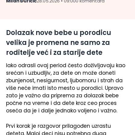
Milan Đuričić
28.05.2026 • 09:00
0 komentara
Dolazak nove bebe u porodicu
velika je promena ne samo za
roditelje već i za starije dete
Iako odrasli ovaj period često doživljavaju kao
srećan i uzbudljiv, za dete on može doneti
zbunjenost, nesigurnost, ljubomoru i strah da
više neće imati isto mesto u porodici. Upravo
zato je važno da priprema za dolazak bebe
počne na vreme i da dete kroz ceo proces
oseća da je i dalje jednako voljeno i važno.
Prvi korak je razgovor prilagođen uzrastu
deteta. Maloj deci nisu potrebna duga