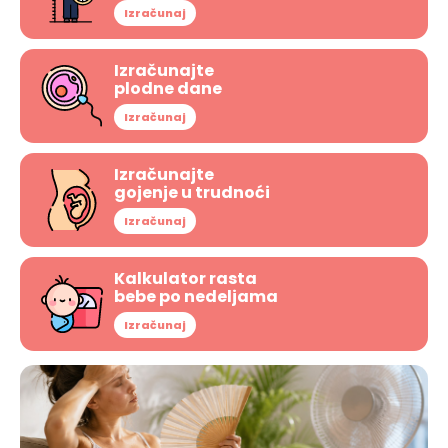
Izračunaj
Izračunajte
plodne dane
Izračunaj
Izračunajte
gojenje u trudnoći
Izračunaj
Kalkulator rasta
bebe po nedeljama
Izračunaj