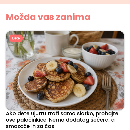
Možda vas zanima
Dete
Ako dete ujutru traži samo slatko, probajte
ove palačinkice: Nema dodatog šećera, a
smazaće ih za čas