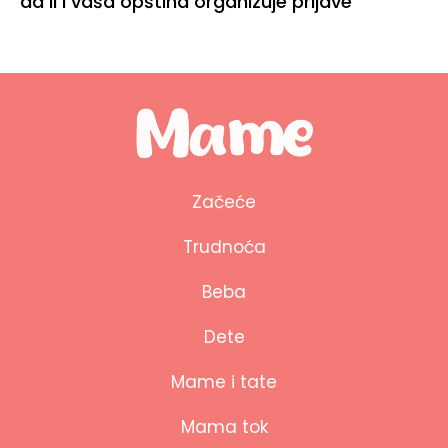
da li i vaša opština organizuje prijave
Začeće
Trudnoća
Beba
Dete
Mame i tate
Mama tok