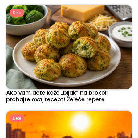
Dete
Ako vam dete kaže „bljak“ na brokoli,
probajte ovaj recept! Želeće repete
Dete