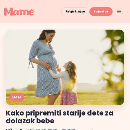
Skip
to
Men
Registruj se
Prijavi se
content
Dete
Kako pripremiti starije dete za
dolazak bebe