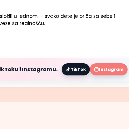
ložili u jednom — svako dete je priča za sebe i
veze sa realnošću.
TikToku i Instagramu.
TikTok
Instagram