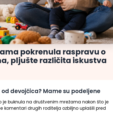
 Mama pokrenula raspravu o
, pljušte različita iskustva
iji od devojčica? Mame su podeljene
o je buknula na društvenim mrežama nakon što je
komentari drugih roditelja ozbiljno uplašili pred