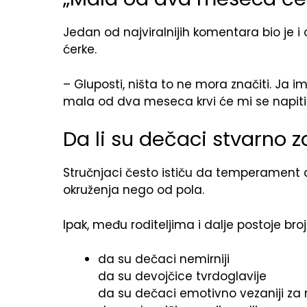
Jedan od najviralnijih komentara bio je i
ćerke.
– Gluposti, ništa to ne mora značiti. J
mala od dva meseca krvi će mi se napiti 
Da li su dečaci stvarno z
Stručnjaci često ističu da temperament d
okruženja nego od pola.
Ipak, među roditeljima i dalje postoje bro
da su dečaci nemirniji
da su devojčice tvrdoglavije
da su dečaci emotivno vezaniji z