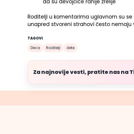
da su devojčice ranije zrelije
Roditelji u komentarima uglavnom su se s
unapred stvoreni strahovi često nemaju 
TAGOVI
Deca
Roditelji
dete
Za najnovije vesti, pratite nas na 