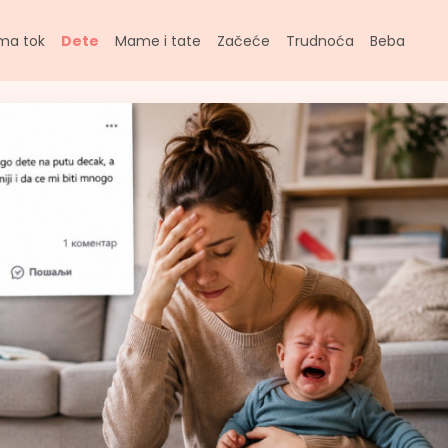
ma tok
Dete
Mame i tate
Začeće
Trudnoća
Beba