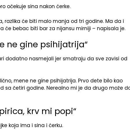
o očekuje sina nakon ćerke.
razlika će biti malo manja od tri godine. Ma da i
e bebac biti bar za nijansu mirniji – napisala je.
 ne gine psihijatrija“
i dodatno nasmejali jer smatraju da sve zavisi od
slično, mene ne gine psihijatrija. Prvo dete bilo kao
sad sa četiri godine. Nerealno mi je da drugo može d
irica, krv mi popi“
 koja ima i sina i ćerku.