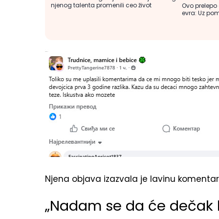
njenog talenta promenili ceo život
Ovo prelepo
evra: Uz pom
Njena objava izazvala je lavinu komentar
„Nadam se da će dečak bi