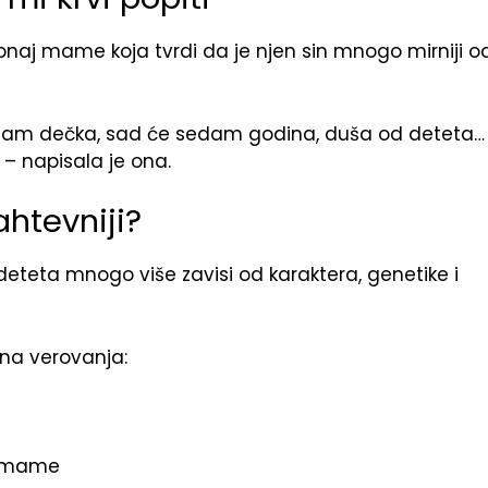
 onaj mame koja tvrdi da je njen sin mnogo mirniji o
a imam dečka, sad će sedam godina, duša od deteta…
– napisala je ona.
ahtevniji?
eteta mnogo više zavisi od karaktera, genetike i
jna verovanja:
a mame