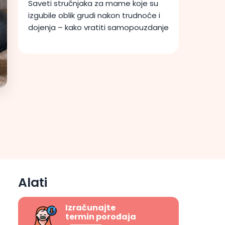
Saveti stručnjaka za mame koje su
izgubile oblik grudi nakon trudnoće i
dojenja – kako vratiti samopouzdanje
Alati
Izračunajte
termin porođaja