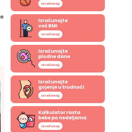
Izračunaj
če
Izračunajte
vaš BMI
Izračunaj
Izračunajte
plodne dane
Izračunaj
Izračunajte
gojenje u trudnoći
Izračunaj
Kalkulator rasta
bebe po nedeljama
Izračunaj