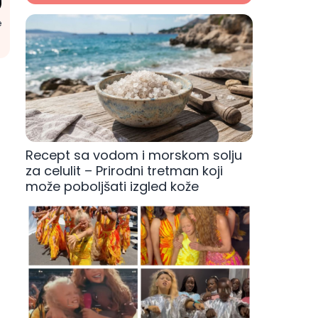
e
Recept sa vodom i morskom solju
za celulit – Prirodni tretman koji
može poboljšati izgled kože