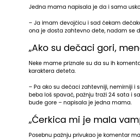
Jedna mama napisala je da i sama uskor
– Ja imam devojčicu i sad čekam dečaka, 
ona je dosta zahtevno dete, nadam se da ć
„Ako su dečaci gori, mene
Neke mame priznale su da su ih komentar
karaktera deteta.
– Pa ako su dečaci zahtevniji, nemirniji i 
beba loš spavač, pažnju traži 24 sata i 
bude gore – napisala je jedna mama.
„Ćerkica mi je mala vamp
Posebnu pažnju privukao je komentar majke