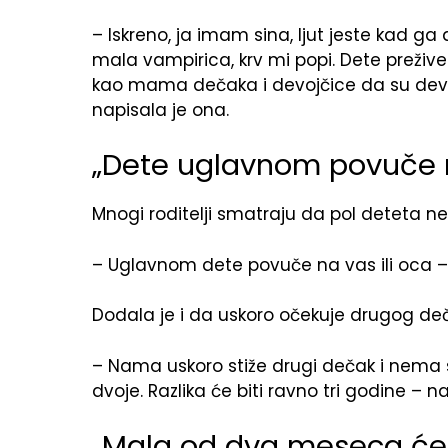
– Iskreno, ja imam sina, ljut jeste kad ga
mala vampirica, krv mi popi. Dete preživel
kao mama dečaka i devojčice da su devo
napisala je ona.
„Dete uglavnom povuče n
Mnogi roditelji smatraju da pol detet
– Uglavnom dete povuče na vas ili oca 
Dodala je i da uskoro očekuje drugog de
– Nama uskoro stiže drugi dečak i nema 
dvoje. Razlika će biti ravno tri godine – n
„Mala od dva meseca će m