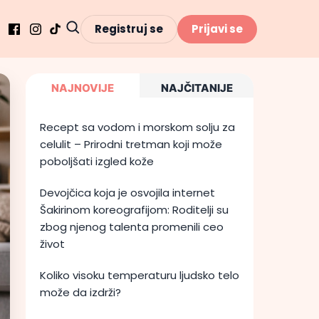
Registruj se
Prijavi se
NAJNOVIJE
NAJČITANIJE
Recept sa vodom i morskom solju za
celulit – Prirodni tretman koji može
poboljšati izgled kože
Devojčica koja je osvojila internet
Šakirinom koreografijom: Roditelji su
zbog njenog talenta promenili ceo
život
Koliko visoku temperaturu ljudsko telo
može da izdrži?