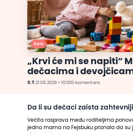
Dete
„Krvi će mi se napiti“
dečacima i devojčicama
S.T.
21.05.2026 • 10:00
0 komentara
Da li su dečaci zaista zahtevn
Večita rasprava među roditeljima ponov
jedna mama na Fejsbuku priznala da su je 