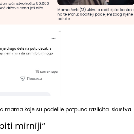
 domaćinstvo košta 50.000
oć države cena još niža
Mama ćerki (13) ukinula roditeljske kontrol
na telefonu: Roditelji podeljeni zbog njene
odluke
a mama koje su podelile potpuno različita iskustva.
ti mirniji“