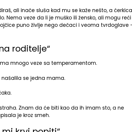
 diraš, ali inače sluša kad mu se kaže nešto, a ćerkic
o. Nema veze da li je muško ili žensko, ali mogu reći
jčice puno življe nego dečaci i veoma tvrdoglave 
a roditelje“
a nema mnogo veze sa temperamentom.
– našalila se jedna mama.
čaka.
straha. Znam da će biti kao da ih imam sto, a ne
apisala je kroz smeh.
i krvi popiti“