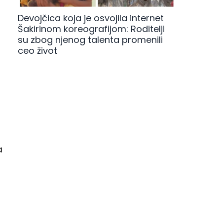
Devojčica koja je osvojila internet
Šakirinom koreografijom: Roditelji
su zbog njenog talenta promenili
ceo život
a