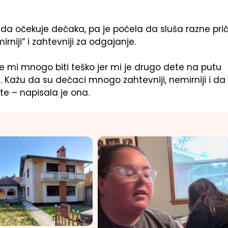
sada očekuje dečaka, pa je počela da sluša razne pri
niji“ i zahtevniji za odgajanje.
e mi mnogo biti teško jer mi je drugo dete na putu
a. Kažu da su dečaci mnogo zahtevniji, nemirniji i da
te – napisala je ona.