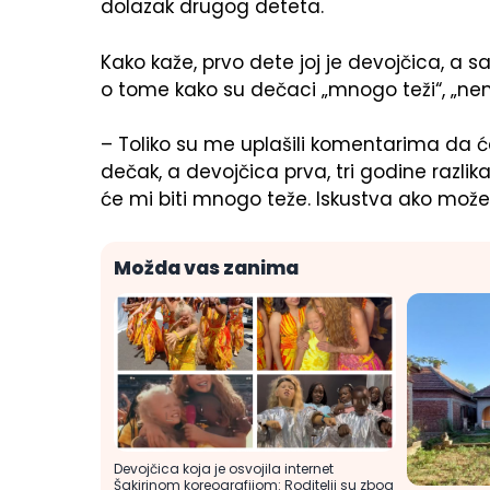
dolazak drugog deteta.
Kako kaže, prvo dete joj je devojčica, a 
o tome kako su dečaci „mnogo teži“, „nemir
– Toliko su me uplašili komentarima da ć
dečak, a devojčica prva, tri godine razlik
će mi biti mnogo teže. Iskustva ako može
Možda vas zanima
Devojčica koja je osvojila internet
Šakirinom koreografijom: Roditelji su zbog