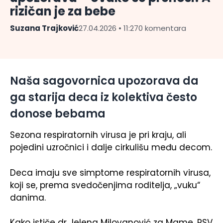
rizičan je za bebe
Suzana Trajković
27.04.2026 • 11:27
0 komentara
Naša sagovornica upozorava da
ga starija deca iz kolektiva često
donose bebama
Sezona respiratornih virusa je pri kraju, ali
pojedini uzročnici i dalje cirkulišu među decom.
Deca imaju sve simptome respiratornih virusa,
koji se, prema svedočenjima roditelja, „vuku“
danima.
Kako ističe
dr Jelena Milovanović za Mame
, RSV