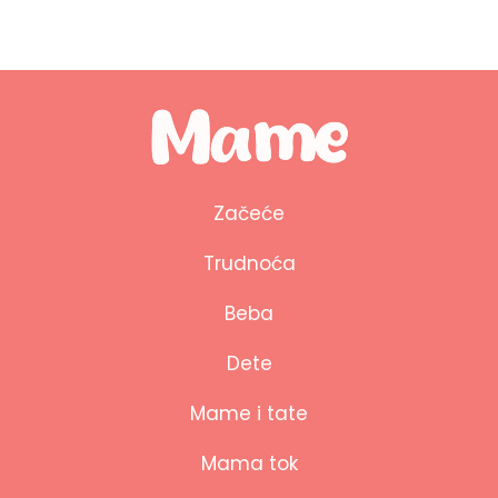
Začeće
Trudnoća
Beba
Dete
Mame i tate
Mama tok