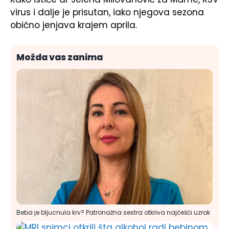
virus i dalje je prisutan, iako njegova sezona
obično jenjava krajem aprila.
Možda vas zanima
Beba je bljucnula krv? Patronažna sestra otkriva najčešći uzrok