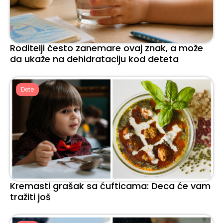
Roditelji često zanemare ovaj znak, a može
da ukaže na dehidrataciju kod deteta
Dete
Kremasti grašak sa ćufticama: Deca će vam
tražiti još