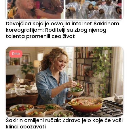
Devojčica koja je osvojila internet Šakirinom
koreografijom: Roditelji su zbog njenog
talenta promenili ceo život
Dete
Šakirin omiljeni ručak: Zdravo jelo koje će vaši
klinci obožavati