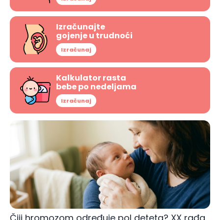
Izračunajte
gojenje u trudnoći
Izračunaj
Kalkulator rasta
bebe po nedeljama
Izračunaj
Čiji hromozom određuje pol deteta? XX rađa