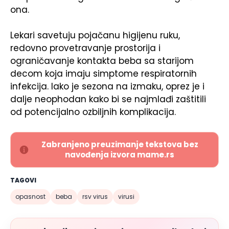
ona.
Lekari savetuju pojačanu higijenu ruku,
redovno provetravanje prostorija i
ograničavanje kontakta beba sa starijom
decom koja imaju simptome respiratornih
infekcija. Iako je sezona na izmaku, oprez je i
dalje neophodan kako bi se najmlađi zaštitili
od potencijalno ozbiljnih komplikacija.
Zabranjeno preuzimanje tekstova bez
navođenja izvora mame.rs
TAGOVI
opasnost
beba
rsv virus
virusi