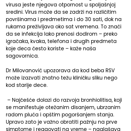
virusa jeste njegova otpornost u spoljašnjoj
sredini. Virus može da se zadrži na različitim
površinama i predmetima i do 30 sati, dok na
rukama preživljava oko sat vremena. To znači
da se infekcija lako prenosi dodirom – preko
igračaka, kvaka, telefona i drugih predmeta
koje deca često koriste – kaže naša
sagovornica.
Dr Milovanović upozorava da kod beba RSV
može izazvati znatno težu kliničku sliku nego
kod starije dece.
– Najčešće dolazi do razvoja bronhiolitisa, koji
se manifestuje otežanim disanjem, ubrzanim
radom pluća i opštim pogoršanjem stanja.
Upravo zato je važno obratiti pažnju na prve
simptome i reagovati na vreme – naglašava