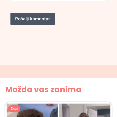
Možda vas zanima
Dete