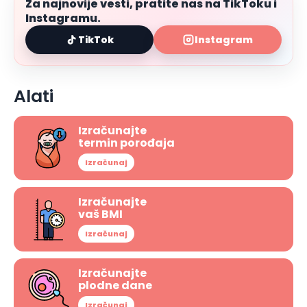
Za najnovije vesti, pratite nas na TikToku i
Instagramu.
TikTok
Instagram
Alati
Izračunajte
termin porođaja
Izračunaj
Izračunajte
vaš BMI
Izračunaj
Izračunajte
plodne dane
Izračunaj