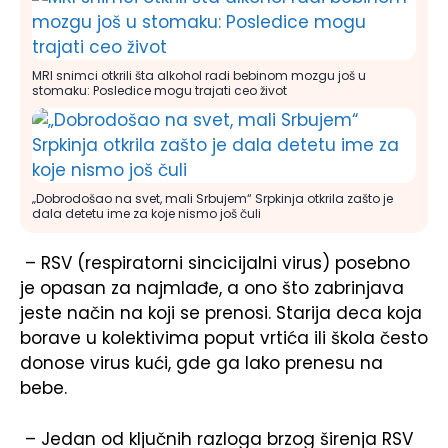
MRI snimci otkrili šta alkohol radi bebinom mozgu još u
stomaku: Posledice mogu trajati ceo život
„Dobrodošao na svet, mali Srbujem“ Srpkinja otkrila zašto je
dala detetu ime za koje nismo još čuli
– RSV (respiratorni sincicijalni virus) posebno
je opasan za najmlađe, a ono što zabrinjava
jeste način na koji se prenosi. Starija deca koja
borave u kolektivima poput vrtića ili škola često
donose virus kući, gde ga lako prenesu na
bebe.
– Jedan od ključnih razloga brzog širenja RSV