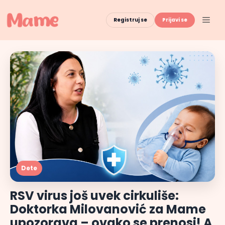
Skip
to
Men
Registruj se
Prijavi se
content
Dete
RSV virus još uvek cirkuliše:
Doktorka Milovanović za Mame
upozorava – ovako se prenosi! A