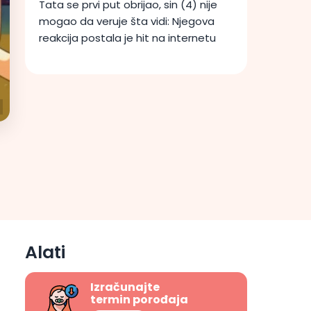
Tata se prvi put obrijao, sin (4) nije
mogao da veruje šta vidi: Njegova
reakcija postala je hit na internetu
Alati
Izračunajte
termin porođaja