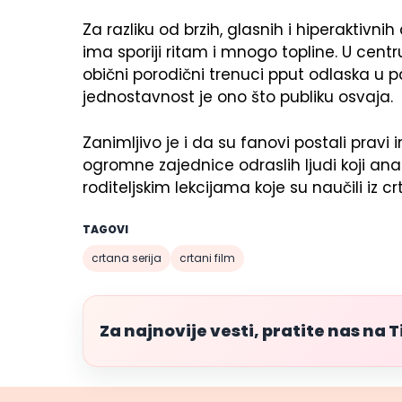
Za razliku od brzih, glasnih i hiperaktivni
ima sporiji ritam i mnogo topline. U centru
obični porodični trenuci pput odlaska u pa
jednostavnost je ono što publiku osvaja.
Zanimljivo je i da su fanovi postali pravi
ogromne zajednice odraslih ljudi koji anal
roditeljskim lekcijama koje su naučili iz c
TAGOVI
crtana serija
crtani film
Za najnovije vesti, pratite nas na 