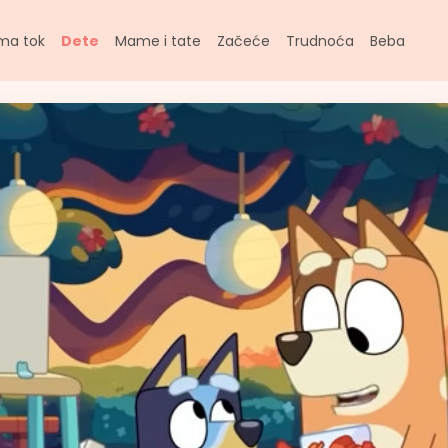
ma tok
Dete
Mame i tate
Začeće
Trudnoća
Beba