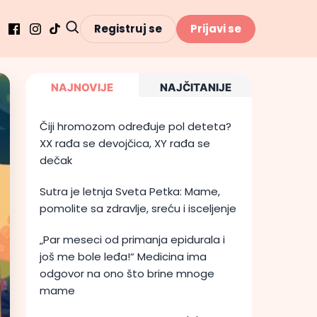
Registruj se
Prijavi se
NAJNOVIJE
NAJČITANIJE
Čiji hromozom određuje pol deteta?
XX rađa se devojčica, XY rađa se
dečak
Sutra je letnja Sveta Petka: Mame,
pomolite sa zdravlje, sreću i isceljenje
„Par meseci od primanja epidurala i
još me bole leđa!“ Medicina ima
odgovor na ono što brine mnoge
mame