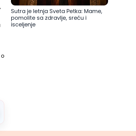
“
Sutra je letnja Sveta Petka: Mame,
pomolite sa zdravlje, sreću i
isceljenje
a
 o