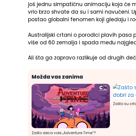
još jednu simpatičnu animaciju koja će m
vrlo brzo shvate da su i sami navučeni. U
postao globalni fenomen koji gledaju i rodit
Australijski crtani o porodici plavih pasa
više od 60 zemalja i spada među najgled
Ali šta ga zapravo razlikuje od drugih deč
Možda vas zanima
Zašto su crt
Zašto deca vole „Adventure Time“?