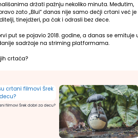
ališanima držati pažnju nekoliko minuta. Međutim,
pravo zato „Blui“ danas nije samo dečji crtani već je
elji, tinejdžeri, pa čak i odrasli bez dece.
 prvi put se pojavio 2018. godine, a danas se emituje 
anije sadržaje na striming platformama.
jih crtaća?
ani filmovi Šrek dobri za decu?