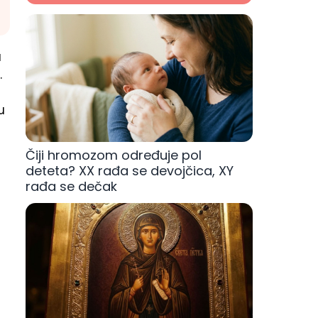
a
.
u
Čiji hromozom određuje pol
deteta? XX rađa se devojčica, XY
rađa se dečak