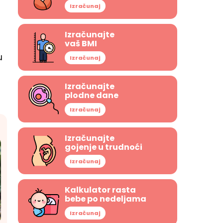
Izračunaj
Izračunajte
vaš BMI
u
Izračunaj
Izračunajte
plodne dane
Izračunaj
Izračunajte
gojenje u trudnoći
Izračunaj
Kalkulator rasta
bebe po nedeljama
Izračunaj