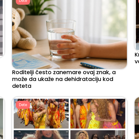
Dete
K
v
Roditelji često zanemare ovaj znak, a
može da ukaže na dehidrataciju kod
deteta
Dete