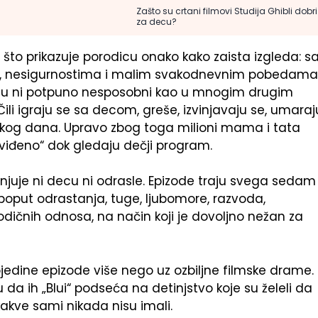
Zašto su crtani filmovi Studija Ghibli dobri
za decu?
to prikazuje porodicu onako kako zaista izgleda: s
 nesigurnostima i malim svakodnevnim pobedama
i nisu ni potpuno nesposobni kao u mnogim drugim
li igraju se sa decom, greše, izvinjavaju se, umaraj
svakog dana. Upravo zbog toga milioni mama i tata
„viđeno“ dok gledaju dečji program.
enjuje ni decu ni odrasle. Epizode traju svega sedam
 poput odrastanja, tuge, ljubomore, razvoda,
rodičnih odnosa, na način koji je dovoljno nežan za
pojedine epizode više nego uz ozbiljne filmske drame.
da ih „Blui“ podseća na detinjstvo koje su želeli da
kakve sami nikada nisu imali.