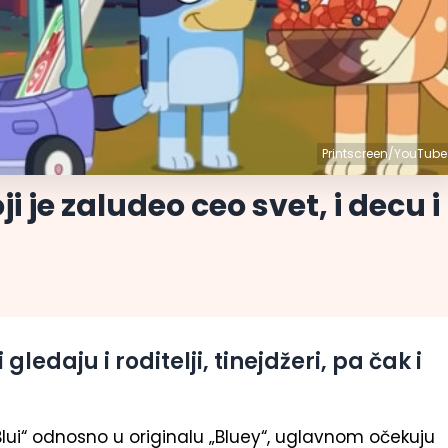
Printscreen/YouTube
ji je zaludeo ceo svet, i decu i
ledaju i roditelji, tinejdžeri, pa čak i
„Blui“ odnosno u originalu „Bluey“, uglavnom očekuju