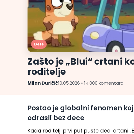
Dete
Zašto je „Blui“ crtani ko
roditelje
Milan Đuričić
10.05.2026 • 14:00
0 komentara
Postao je globalni fenomen koji g
odrasli bez dece
Kada roditelji prvi put puste deci crtani 