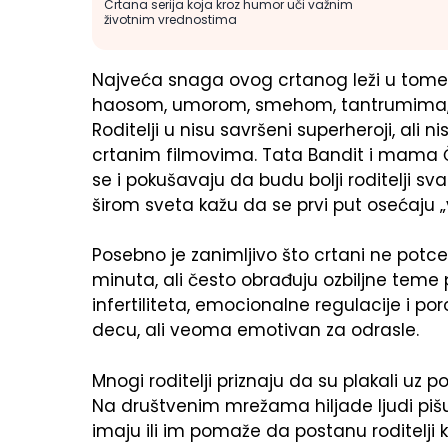
Crtana serija koja kroz humor uči važnim
životnim vrednostima
Najveća snaga ovog crtanog leži u tome š
haosom, umorom, smehom, tantrumima,
Roditelji u nisu savršeni superheroji, al
crtanim filmovima. Tata Bandit i mama Či
se i pokušavaju da budu bolji roditelji 
širom sveta kažu da se prvi put osećaju 
Posebno je zanimljivo što crtani ne potc
minuta, ali često obrađuju ozbiljne teme
infertiliteta, emocionalne regulacije i po
decu, ali veoma emotivan za odrasle.
Mnogi roditelji priznaju da su plakali uz 
Na društvenim mrežama hiljade ljudi pišu 
imaju ili im pomaže da postanu roditelji 