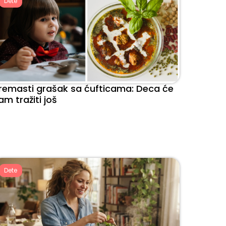
Dete
remasti grašak sa ćufticama: Deca će
am tražiti još
Dete