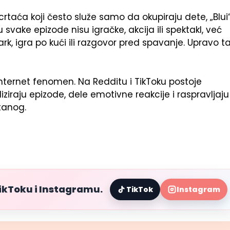
h crtaća koji često služe samo da okupiraju dete, „Blui
 svake epizode nisu igračke, akcija ili spektakl, već
rk, igra po kući ili razgovor pred spavanje. Upravo t
 internet fenomen. Na Redditu i TikToku postoje
iziraju epizode, dele emotivne reakcije i raspravljaju
rtanog.
TikToku i Instagramu.
TikTok
Instagram