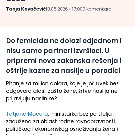
Tanja Kovačević
18.05.2026 • 17:00
0 komentara
Do femicida ne dolazi odjednom i
nisu samo partneri izvršioci. U
pripremi nova zakonska rešenja i
oštrije kazne za nasilje u porodici
Pitanje za milion dolara, koje je još uvek bez
odgovora glasi: zašto žene, žrtve nasilja ne
prijavljuju nasilnike?
Tatjana Macura
, ministarka bez portfelja
zadužena za oblast rodne ravnopravnosti,
političkog i ekonomskog osnaživanja žena i