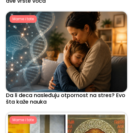
dve vrste voća
Mame i tate
Da li deca nasleđuju otpornost na stres? Evo
šta kaže nauka
Mame i tate