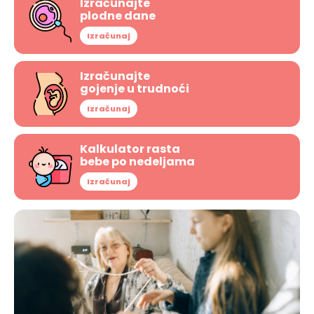
Izračunajte
plodne dane
Izračunaj
Izračunajte
gojenje u trudnoći
Izračunaj
Kalkulator rasta
bebe po nedeljama
Izračunaj