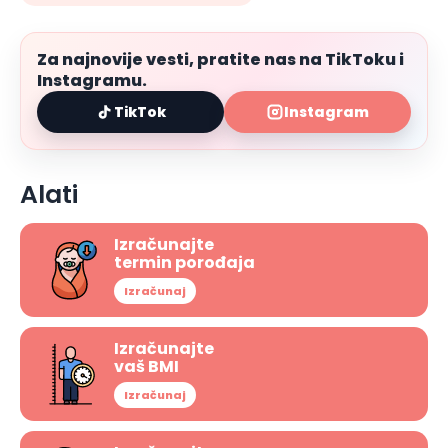
Za najnovije vesti, pratite nas na TikToku i
Instagramu.
TikTok
Instagram
Alati
Izračunajte
termin porođaja
Izračunaj
Izračunajte
vaš BMI
Izračunaj