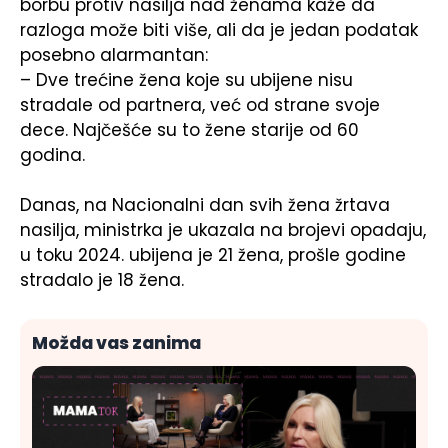
borbu protiv nasilja nad ženama kaže da
razloga može biti više, ali da je jedan podatak
posebno alarmantan:
– Dve trećine žena koje su ubijene nisu
stradale od partnera, već od strane svoje
dece. Najčešće su to žene starije od 60
godina.
Danas, na Nacionalni dan svih žena žrtava
nasilja, ministrka je ukazala na brojevi opadaju,
u toku 2024. ubijena je 21 žena, prošle godine
stradalo je 18 žena.
Možda vas zanima