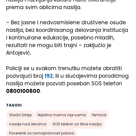
prema svim oblicima nasilja.
– Bez jasne i nedvosmislene društvene osude
nasilja, bez koordinisanog delovanja institucija
i kontinuirane edukacije, posebno mladih,
rezultati ne mogu biti trajni – zaključio je
Antojević.
Policiji se u svakom trenutku možete obratiti
pozivajući broj
192
, ili u slučajevima porodičnog
nasilja možete pozvati poseban SOS telefon
0800100600
.
TAGOVI
Vlada Srbije
Nijedna mama nije sama
femicid
nasilje nad ženama
SOS telefon za žrtve nasilja
Poverenik za ravnopravnost polova