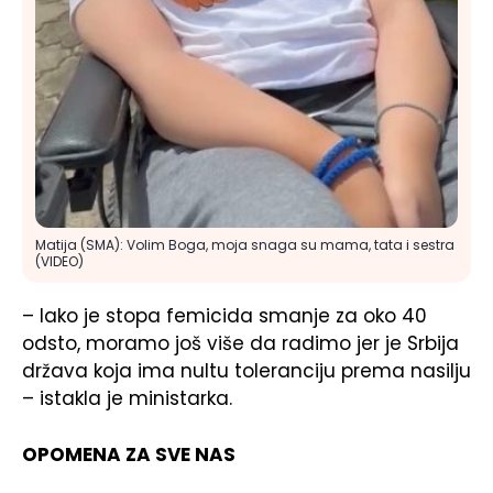
Matija (SMA): Volim Boga, moja snaga su mama, tata i sestra
(VIDEO)
– Iako je stopa femicida smanje za oko 40
odsto, moramo još više da radimo jer je Srbija
država koja ima nultu toleranciju prema nasilju
– istakla je ministarka.
OPOMENA ZA SVE NAS