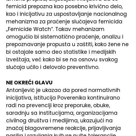
femicid prepozna kao posebno krivično delo,
kao i inicijativu za uspostavljanje nacionalnog
mehanizma za praćenje slučajeva femicida
„Femicide Watch“. Takav mehanizam
omogućio bi sistematično praćenje, analizu i
prepoznavanje propusta u zaštiti, kako žene ne
bi ostajale samo deo statistike i medijskih
izveštaja, već kako bi se na osnovu svakog
slučaja učilo i delovalo preventivno.
NE OKREĆI GLAVU
Antonijević je ukazao da pored normativnih
inicijativa, istitucija Poverenika kontinuirano
radi na prevenciji kroz preporuke, obuke,
saradnju sa institucijama, organizacijama
civilnog društva i medijima, ukazujući na
značaj blagovremene reakcije, prijavljivanja
nasilja i razvijanja kulture nulte tolerancije