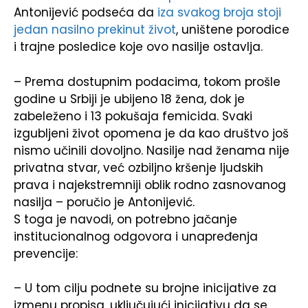
Antonijević podseća da
iza svakog broja stoji
jedan nasilno prekinut život
, uništene porodice
i trajne posledice koje ovo nasilje ostavlja.
– Prema dostupnim podacima, tokom prošle
godine u Srbiji je ubijeno 18 žena, dok je
zabeleženo i 13 pokušaja femicida. Svaki
izgubljeni život opomena je da kao društvo još
nismo učinili dovoljno. Nasilje nad ženama nije
privatna stvar, već ozbiljno kršenje ljudskih
prava i najekstremniji oblik rodno zasnovanog
nasilja – poručio je Antonijević.
S toga je navodi, on potrebno jačanje
institucionalnog odgovora i unapređenja
prevencije:
– U tom cilju podnete su brojne inicijative za
izmenu propisa, uključujući inicijativu da se