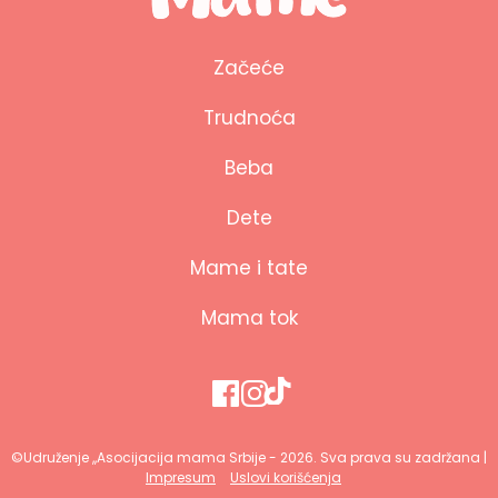
Začeće
Trudnoća
Beba
Dete
Mame i tate
Mama tok
©Udruženje ,,Asocijacija mama Srbije - 2026. Sva prava su zadržana |
Impresum
Uslovi korišćenja