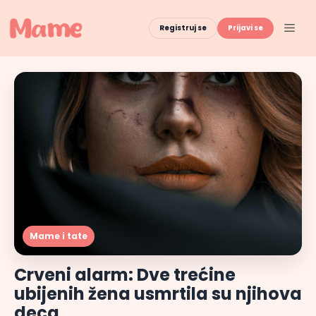
Skip
to
Men
Registruj se
Prijavi se
content
Mame i tate
Crveni alarm: Dve trećine
ubijenih žena usmrtila su njihova
deca