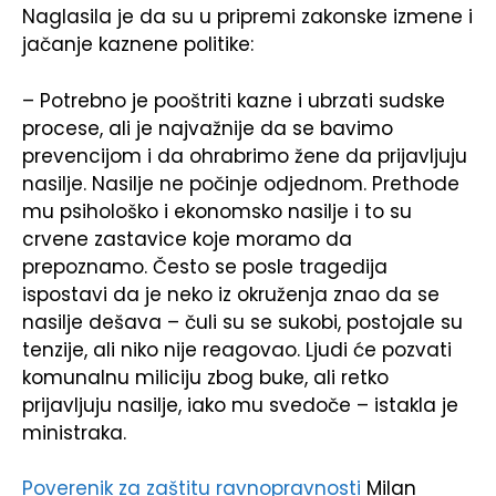
Naglasila je da su u pripremi zakonske izmene i
jačanje kaznene politike:
– Potrebno je pooštriti kazne i ubrzati sudske
procese, ali je najvažnije da se bavimo
prevencijom i da ohrabrimo žene da prijavljuju
nasilje. Nasilje ne počinje odjednom. Prethode
mu psihološko i ekonomsko nasilje i to su
crvene zastavice koje moramo da
prepoznamo. Često se posle tragedija
ispostavi da je neko iz okruženja znao da se
nasilje dešava – čuli su se sukobi, postojale su
tenzije, ali niko nije reagovao. Ljudi će pozvati
komunalnu miliciju zbog buke, ali retko
prijavljuju nasilje, iako mu svedoče – istakla je
ministraka.
Poverenik za zaštitu ravnopravnosti
Milan