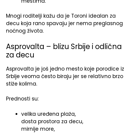
mestima.
Mnogi roditelji kažu da je Toroni idealan za
decu koja rano spavaju jer nema preglasnog
noćnog života.
Asprovalta – blizu Srbije i odlična
za decu
Asprovalta je još jedno mesto koje porodice iz
Srbije veoma često biraju jer se relativno brzo
stiže kolima.
Prednosti su:
velika uređena plaža,
dosta prostora za decu,
mirnije more,