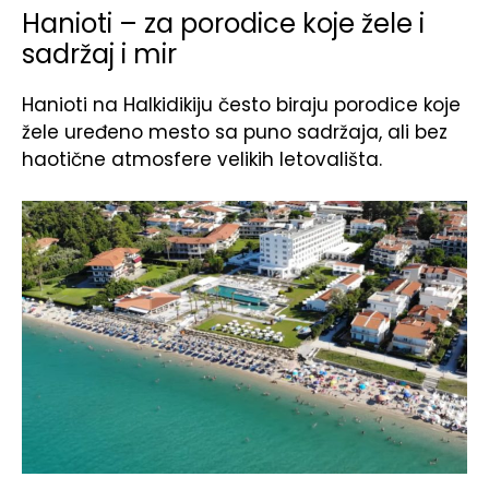
Hanioti – za porodice koje žele i
sadržaj i mir
Hanioti na Halkidikiju često biraju porodice koje
žele uređeno mesto sa puno sadržaja, ali bez
haotične atmosfere velikih letovališta.