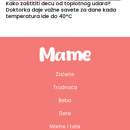
Kako zaštititi decu od toplotnog udara?
Doktorka daje važne savete za dane kada
temperatura ide do 40°C
Začeće
Trudnoća
Beba
Dete
Mame i tate