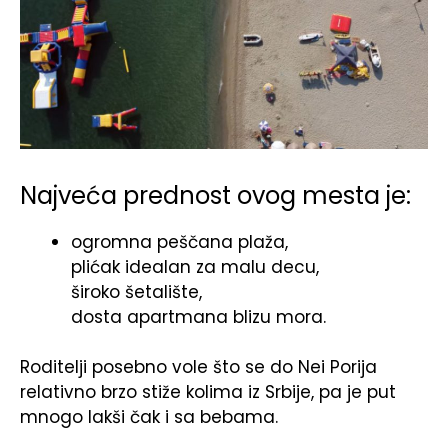
Najveća prednost ovog mesta je:
ogromna peščana plaža,
plićak idealan za malu decu,
široko šetalište,
dosta apartmana blizu mora.
Roditelji posebno vole što se do Nei Porija
relativno brzo stiže kolima iz Srbije, pa je put
mnogo lakši čak i sa bebama.