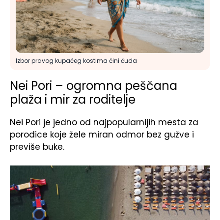
Izbor pravog kupaćeg kostima čini čuda
Nei Pori – ogromna peščana
plaža i mir za roditelje
Nei Pori je jedno od najpopularnijih mesta za
porodice koje žele miran odmor bez gužve i
previše buke.