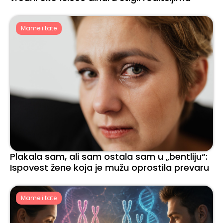
Mame i tate
Plakala sam, ali sam ostala sam u „bentliju“:
Ispovest žene koja je mužu oprostila prevaru
Mame i tate