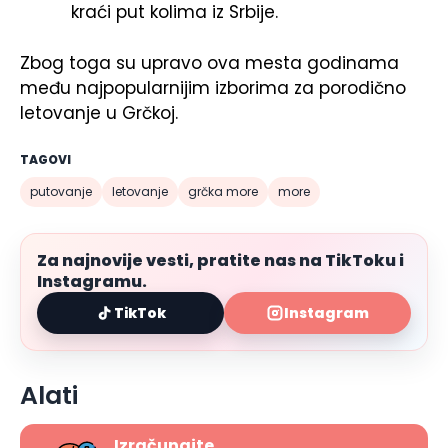
kraći put kolima iz Srbije.
Zbog toga su upravo ova mesta godinama
među najpopularnijim izborima za porodično
letovanje u Grčkoj.
TAGOVI
putovanje
letovanje
grčka more
more
Za najnovije vesti, pratite nas na TikToku i
Instagramu.
TikTok
Instagram
Alati
Izračunajte