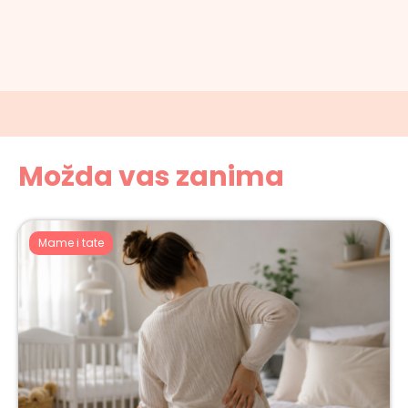
Možda vas zanima
Mame i tate