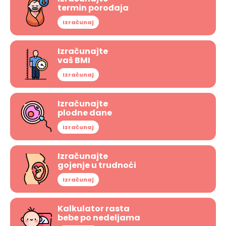
termin porođaja
Izračunaj
Izračunajte
vaš BMI
Izračunaj
Izračunajte
plodne dane
Izračunaj
Izračunajte
gojenje u trudnoći
Izračunaj
Kalkulator rasta
bebe po nedeljama