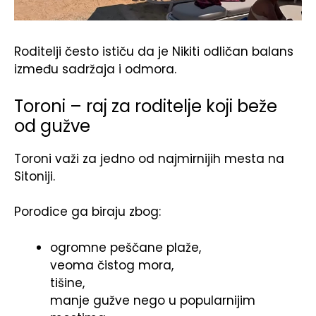
Roditelji često ističu da je Nikiti odličan balans
između sadržaja i odmora.
Toroni – raj za roditelje koji beže
od gužve
Toroni važi za jedno od najmirnijih mesta na
Sitoniji.
Porodice ga biraju zbog:
ogromne peščane plaže,
veoma čistog mora,
tišine,
manje gužve nego u popularnijim