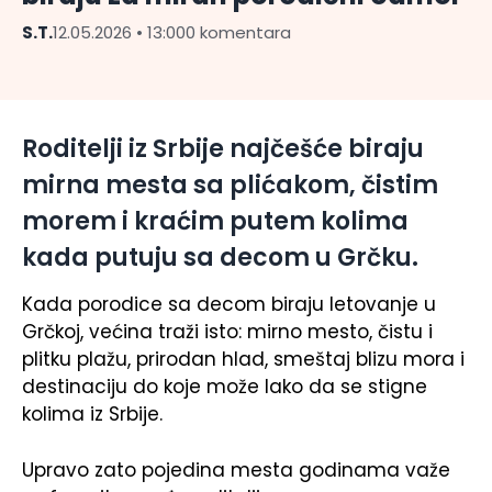
S.T.
12.05.2026 • 13:00
0 komentara
Roditelji iz Srbije najčešće biraju
mirna mesta sa plićakom, čistim
morem i kraćim putem kolima
kada putuju sa decom u Grčku.
Kada porodice sa decom biraju letovanje u
Grčkoj, većina traži isto: mirno mesto, čistu i
plitku plažu, prirodan hlad, smeštaj blizu mora i
destinaciju do koje može lako da se stigne
kolima iz Srbije.
Upravo zato pojedina mesta godinama važe