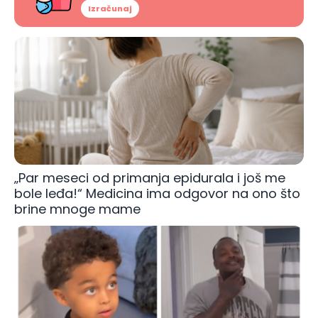
Izračunaj
„Par meseci od primanja epidurala i još me
bole leđa!“ Medicina ima odgovor na ono što
brine mnoge mame