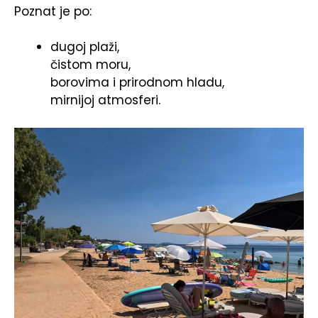
Poznat je po:
dugoj plaži,
čistom moru,
borovima i prirodnom hladu,
mirnijoj atmosferi.