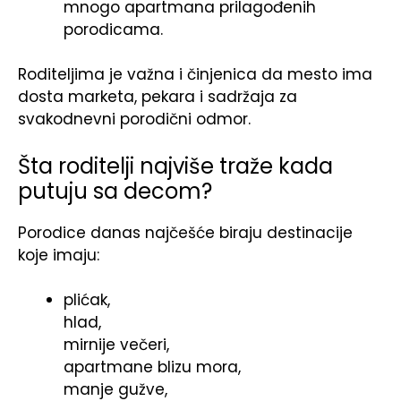
mnogo apartmana prilagođenih
porodicama.
Roditeljima je važna i činjenica da mesto ima
dosta marketa, pekara i sadržaja za
svakodnevni porodični odmor.
Šta roditelji najviše traže kada
putuju sa decom?
Porodice danas najčešće biraju destinacije
koje imaju:
plićak,
hlad,
mirnije večeri,
apartmane blizu mora,
manje gužve,