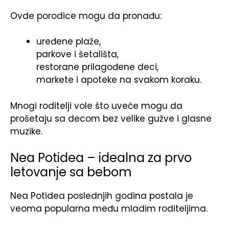
Ovde porodice mogu da pronađu:
uređene plaže,
parkove i šetališta,
restorane prilagođene deci,
markete i apoteke na svakom koraku.
Mnogi roditelji vole što uveče mogu da
prošetaju sa decom bez velike gužve i glasne
muzike.
Nea Potidea – idealna za prvo
letovanje sa bebom
Nea Potidea poslednjih godina postala je
veoma popularna među mladim roditeljima.