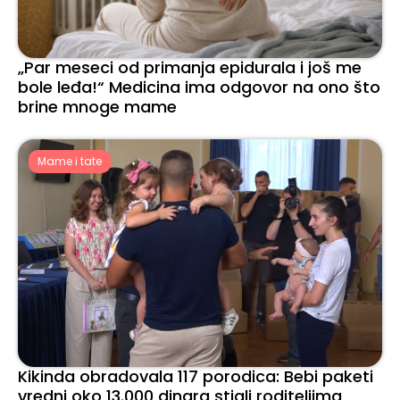
„Par meseci od primanja epidurala i još me
bole leđa!“ Medicina ima odgovor na ono što
brine mnoge mame
Mame i tate
Kikinda obradovala 117 porodica: Bebi paketi
vredni oko 13.000 dinara stigli roditeljima