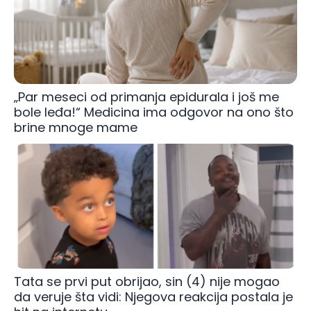
„Par meseci od primanja epidurala i još me
bole leđa!“ Medicina ima odgovor na ono što
brine mnoge mame
Tata se prvi put obrijao, sin (4) nije mogao
da veruje šta vidi: Njegova reakcija postala je