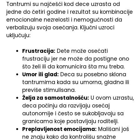
Tantrumi su najčešći kod dece uzrasta od
jedne do četiri godine i rezultat su kombinacije
emocionalne nezrelosti i nemogućnosti da
verbalizuju svoja osećanja. Ključni uzroci
uključuju:
Frustracija:
Dete može osećati
frustraciju jer ne može da postigne ono
što želi ili da komunicira šta mu treba.
Umor ili glad:
Deca su posebno sklona
tantrumima kada su umorna, gladna ili
previše stimulisana.
Želja za samostalnošću:
U ovom uzrastu,
deca počinju da razvijaju osećaj
autonomije i često se sukobljavaju sa
granicama koje postavljaju roditelji.
Preplavljenost emocijama:
Mališani još
ne znaju kako da kontrolišu snažne