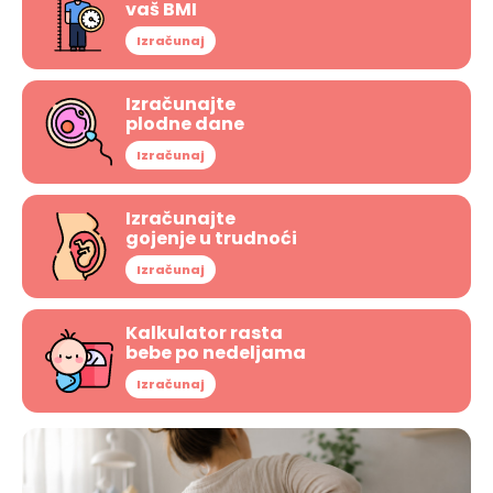
vaš BMI
Izračunaj
Izračunajte
plodne dane
Izračunaj
Izračunajte
gojenje u trudnoći
Izračunaj
Kalkulator rasta
bebe po nedeljama
Izračunaj