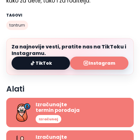
kako za dete, tako i za roditelja.
TAGOVI
tantrum
Za najnovije vesti, pratite nas na TikToku i
Instagramu.
TikTok
Instagram
Alati
Izračunajte
termin porođaja
Izračunaj
Izračunajte