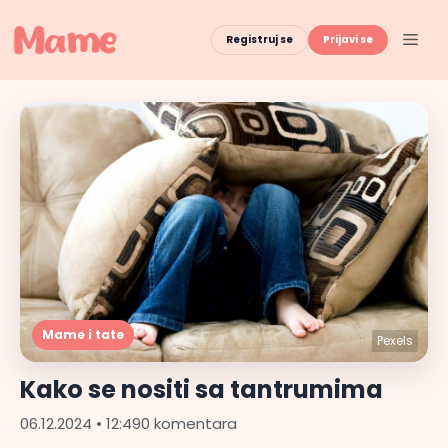
Skip
to
Men
Registruj se
Prijavi se
content
Mame i tate
Pexels
Kako se nositi sa tantrumima
06.12.2024 • 12:49
0 komentara