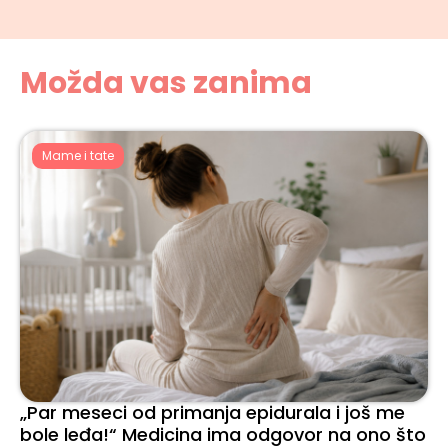
Možda vas zanima
Mame i tate
„Par meseci od primanja epidurala i još me
bole leđa!“ Medicina ima odgovor na ono što