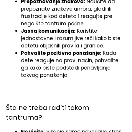
Prepoznavanje znakova:
Naučite da
prepoznate znakove umora, gladi ili
frustracije kod deteta i reagujte pre
nego što tantrum počne.
Jasna komunikacija:
Koristite
jednostavne i razumljive reči kako biste
detetu objasnili pravila i granice.
Pohvalite pozitivno ponašanje:
Kada
dete reaguje na pravi način, pohvalite
ga kako biste podstakli ponavljanje
takvog ponašanja.
Šta ne treba raditi tokom
tantruma?
Ne vičite:
Vikanje samo povećava stres