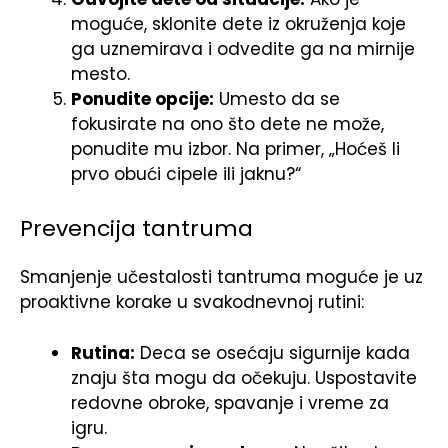
moguće, sklonite dete iz okruženja koje
ga uznemirava i odvedite ga na mirnije
mesto.
Ponudite opcije:
Umesto da se
fokusirate na ono što dete ne može,
ponudite mu izbor. Na primer, „Hoćeš li
prvo obući cipele ili jaknu?“
Prevencija tantruma
Smanjenje učestalosti tantruma moguće je uz
proaktivne korake u svakodnevnoj rutini:
Rutina:
Deca se osećaju sigurnije kada
znaju šta mogu da očekuju. Uspostavite
redovne obroke, spavanje i vreme za
igru.