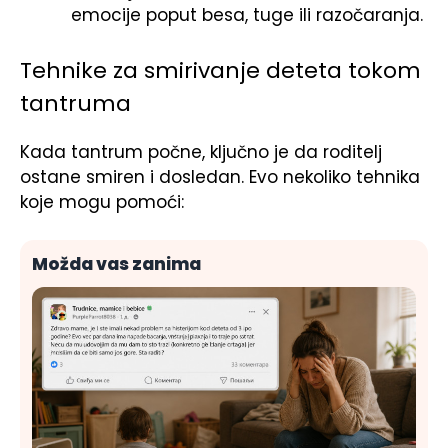
emocije poput besa, tuge ili razočaranja.
Tehnike za smirivanje deteta tokom
tantruma
Kada tantrum počne, ključno je da roditelj
ostane smiren i dosledan. Evo nekoliko tehnika
koje mogu pomoći:
Možda vas zanima