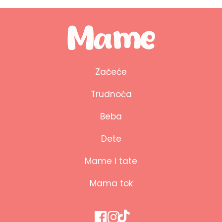
Začeće
Trudnoća
Beba
Dete
Mame i tate
Mama tok