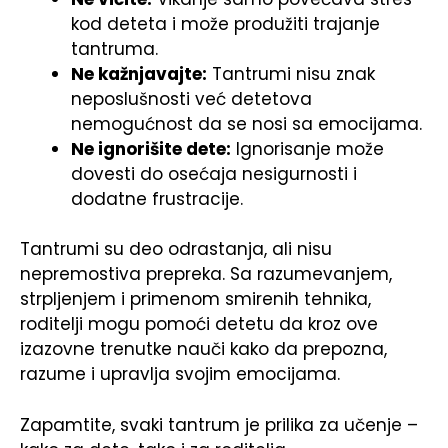
kod deteta i može produžiti trajanje
tantruma.
Ne kažnjavajte:
Tantrumi nisu znak
neposlušnosti već detetova
nemogućnost da se nosi sa emocijama.
Ne ignorišite dete:
Ignorisanje može
dovesti do osećaja nesigurnosti i
dodatne frustracije.
Tantrumi su deo odrastanja, ali nisu
nepremostiva prepreka. Sa razumevanjem,
strpljenjem i primenom smirenih tehnika,
roditelji mogu pomoći detetu da kroz ove
izazovne trenutke nauči kako da prepozna,
razume i upravlja svojim emocijama.
Zapamtite, svaki tantrum je prilika za učenje –