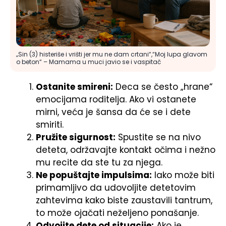
„Sin (3) histeriše i vrišti jer mu ne dam crtani“,“Moj lupa glavom
o beton“ – Mamama u muci javio se i vaspitač
Ostanite smireni:
Deca se često „hrane“
emocijama roditelja. Ako vi ostanete
mirni, veća je šansa da će se i dete
smiriti.
Pružite sigurnost:
Spustite se na nivo
deteta, održavajte kontakt očima i nežno
mu recite da ste tu za njega.
Ne popuštajte impulsima:
Iako može biti
primamljivo da udovoljite detetovim
zahtevima kako biste zaustavili tantrum,
to može ojačati neželjeno ponašanje.
Odvojite dete od situacije:
Ako je