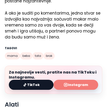
postane najzahtevnije.
A ako je suditi po komentarima, jedna stvar se
izdvojila kao najvažnija: sačuvati makar malo
vremena samo za vas dvoje, kada se dečji
smeh i igra utišaju, a partneri ponovo mogu
da budu samo muž i žena.
TAGOVI
mama
beba
tata
brak
Za najnovije vesti, pratite nas na TikToku i
Instagramu.
TikTok
Instagram
Alati