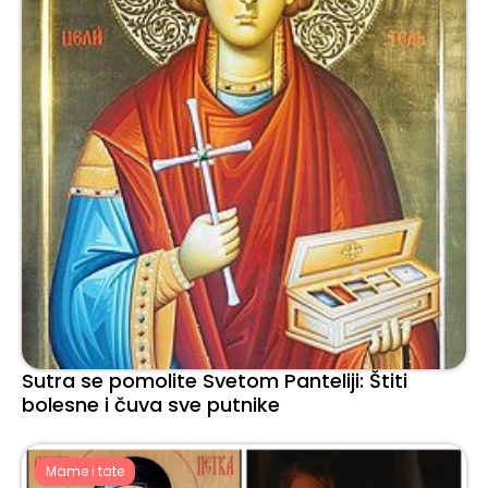
Sutra se pomolite Svetom Panteliji: Štiti
bolesne i čuva sve putnike
Mame i tate