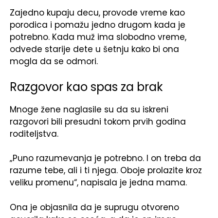
Zajedno kupaju decu, provode vreme kao
porodica i pomažu jedno drugom kada je
potrebno. Kada muž ima slobodno vreme,
odvede starije dete u šetnju kako bi ona
mogla da se odmori.
Razgovor kao spas za brak
Mnoge žene naglasile su da su iskreni
razgovori bili presudni tokom prvih godina
roditeljstva.
„Puno razumevanja je potrebno. I on treba da
razume tebe, ali i ti njega. Oboje prolazite kroz
veliku promenu“, napisala je jedna mama.
Ona je objasnila da je suprugu otvoreno