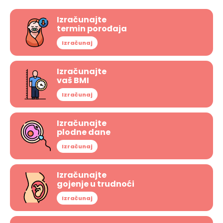
Izračunajte
termin porođaja
Izračunaj
Izračunajte
vaš BMI
Izračunaj
Izračunajte
plodne dane
Izračunaj
Izračunajte
gojenje u trudnoći
Izračunaj