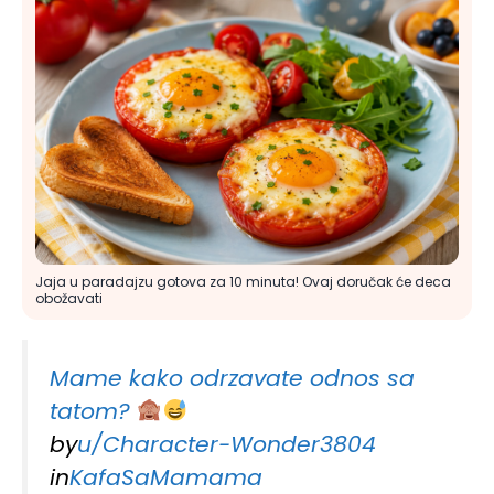
Jaja u paradajzu gotova za 10 minuta! Ovaj doručak će deca
obožavati
Mame kako odrzavate odnos sa
tatom?
by
u/Character-Wonder3804
in
KafaSaMamama