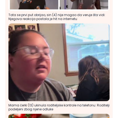
Tata se prvi put obrijao, sin (4) nije mogao da veruje šta vidi:
Njegova reakcija postala je hit na internetu
Mama ćerki (13) ukinula roditeljske kontrole na telefonu: Roditelji
podeljeni zbog njene odluke