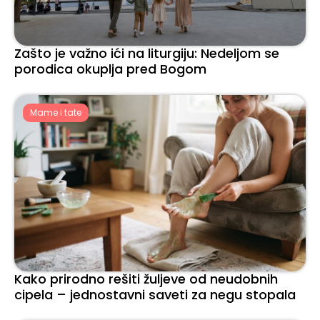
Zašto je važno ići na liturgiju: Nedeljom se
porodica okuplja pred Bogom
Mame i tate
Kako prirodno rešiti žuljeve od neudobnih
cipela – jednostavni saveti za negu stopala