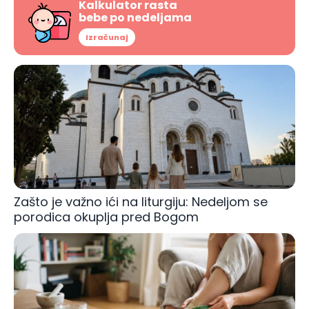
Kalkulator rasta
bebe po nedeljama
Izračunaj
Zašto je važno ići na liturgiju: Nedeljom se
porodica okuplja pred Bogom