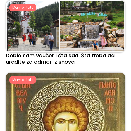
Mame i tate
Dobio sam vaučer i šta sad: Šta treba da
uradite za odmor iz snova
Mame i tate