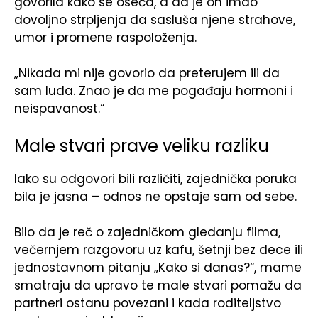
govorila kako se oseća, a da je on imao
dovoljno strpljenja da sasluša njene strahove,
umor i promene raspoloženja.
„Nikada mi nije govorio da preterujem ili da
sam luda. Znao je da me pogađaju hormoni i
neispavanost.“
Male stvari prave veliku razliku
Iako su odgovori bili različiti, zajednička poruka
bila je jasna – odnos ne opstaje sam od sebe.
Bilo da je reč o zajedničkom gledanju filma,
večernjem razgovoru uz kafu, šetnji bez dece ili
jednostavnom pitanju „Kako si danas?“, mame
smatraju da upravo te male stvari pomažu da
partneri ostanu povezani i kada roditeljstvo