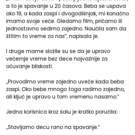
a to je spavanje u 20 časova. Beba se uspava
oko 19, a kada zaspi i dvogodišnjak, mi konačno
imamo svoje veče. Gledamo film, pričamo ili
jednostavno sedimo zajedno. Naučila sam da
štitim to vreme za nas“, napisala je.
I druge mame složile su se da je upravo
večernje vreme bez dece najvažnije za
očuvanje bliskosti.
„Provodimo vreme zajedno uveče kada beba
zaspi. Oko bebe mnogo toga radimo zajedno,
ali ključ je upravo u tom vremenu nasamo.“
Jedna korisnica kroz šalu je kratko poručila:
„Stavljamo decu rano na spavanje.“