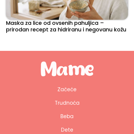
Maska za lice od ovsenih pahuljica –
prirodan recept za hidriranu i negovanu kožu
Začeće
Trudnoća
Beba
Dete