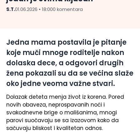
S.T.
01.06.2026 • 18:00
0 komentara
Jedna mama postavila je pitanje
koje muči mnoge roditelje nakon
dolaska dece, a odgovori drugih
žena pokazali su da se većina slaže
oko jedne veoma važne stvari.
Dolazak deteta menja život iz korena. Pored
novih obaveza, neprospavanih noći i
svakodnevne brige o mališanima, mnogi
parovi suočavaju se sa izazovom kako da
sačuvaju bliskost i kvalitetan odnos.