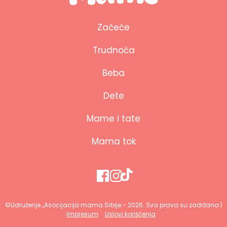
Začeće
Trudnoća
Beba
Dete
Mame i tate
Mama tok
©Udruženje ,,Asocijacija mama Srbije - 2026. Sva prava su zadržana |
Impresum
Uslovi korišćenja