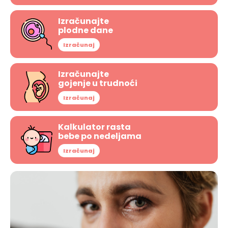
Izračunajte
plodne dane
Izračunaj
Izračunajte
gojenje u trudnoći
Izračunaj
Kalkulator rasta
bebe po nedeljama
Izračunaj