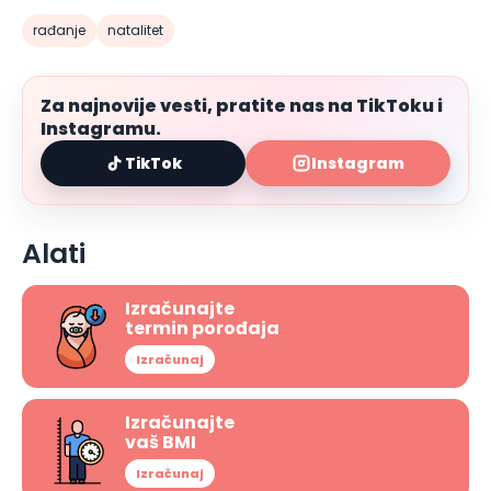
rađanje
natalitet
Za najnovije vesti, pratite nas na TikToku i
Instagramu.
TikTok
Instagram
Alati
Izračunajte
termin porođaja
Izračunaj
Izračunajte
vaš BMI
Izračunaj