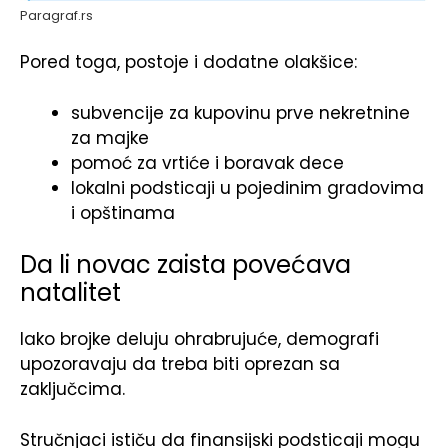
Paragraf.rs
Pored toga, postoje i dodatne olakšice:
subvencije za kupovinu prve nekretnine
za majke
pomoć za vrtiće i boravak dece
lokalni podsticaji u pojedinim gradovima
i opštinama
Da li novac zaista povećava
natalitet
Iako brojke deluju ohrabrujuće, demografi
upozoravaju da treba biti oprezan sa
zaključcima.
Stručnjaci ističu da finansijski podsticaji mogu