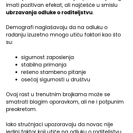
imati pozitivan efekat, ali najčešće u smislu
ubrzavanja odluke o roditeljstvu
.
Demografi naglašavaju da na odluku o
rađanju izuzetno mnogo utiču faktori kao što
su:
sigurnost zaposlenja
stabilna primanja
rešeno stambeno pitanje
osećaj sigurnosti u društvu
Ovaj rast u trenutnim brojkama može se
smatrati blagim oporavkom, ali ne i potpunim
preokretom.
Iako stručnjaci upozoravaju da novac nije
jedini faktor koji utiče na odluku o roditeljstvu,