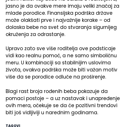
jasno je da ovakve mere imaju veliki značaj za
mlade porodice. Finansijska podrška države
može olakšati prve i najvažnije korake – od
dolaska bebe na svet do stvaranja sigurnijeg
okruženja za odrastanje.
Upravo zato sve više roditelja ove podsticaje
vidi kao realnu pomoć, a ne samo simboličnu
meru. U kombinaciji sa stabilnijim uslovima
života, ovakva podrška može biti važan motiv
više da se porodice odluče na proširenje.
Blagi rast broja rođenih beba pokazuje da
pomaci postoje – a uz nastavak i unapređenje
ovih mera, očekuje se da će pozitivni trendovi
biti još vidljiviji u narednim godinama.
TAGOVI