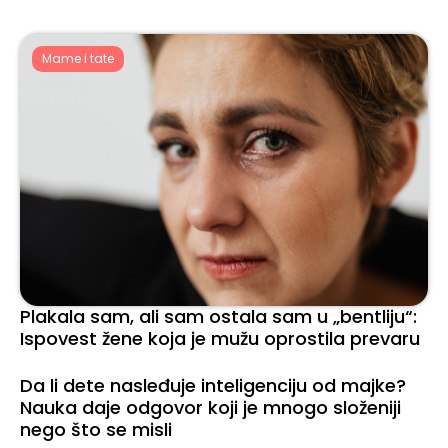
Mame i tate
Plakala sam, ali sam ostala sam u „bentliju“:
Ispovest žene koja je mužu oprostila prevaru
Da li dete nasleđuje inteligenciju od majke?
Mame i tate
Nauka daje odgovor koji je mnogo složeniji
nego što se misli