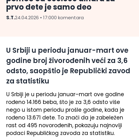
prvo dete je samo deo
S.T.
24.04.2026 • 17:00
0 komentara
U Srbiji u periodu januar-mart ove
godine broj živorođenih veći za 3,6
odsto, saopštio je Republički zavod
za statistiku
U Srbiji je u periodu januar–mart ove godine
rođeno 14.166 beba, što je za 3,6 odsto više
nego u istom periodu prošle godine, kada je
rođeno 13.671 dete. To znači da je zabeležen
rast od 495 novorođenih, pokazuju najnoviji
podaci Republičkog zavoda za statistiku.