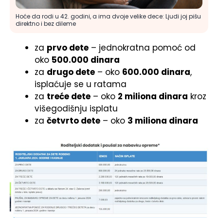
Hoće da rodi u 42. godini, a ima dvoje velike dece: Ljudi joj pišu
direktno i bez dileme
za
prvo dete
– jednokratna pomoć od
oko
500.000 dinara
za
drugo dete
– oko
600.000 dinara
,
isplaćuje se u ratama
za
treće dete
– oko
2 miliona dinara
kroz
višegodišnju isplatu
za
četvrto dete
– oko
3 miliona dinara