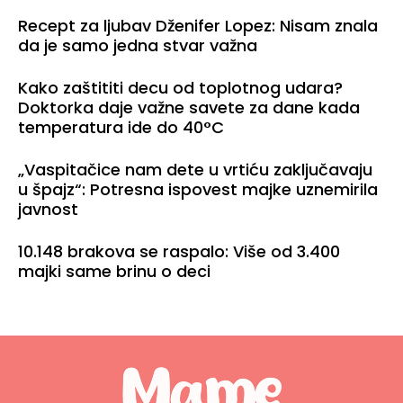
Recept za ljubav Dženifer Lopez: Nisam znala
Mame i tate
da je samo jedna stvar važna
Kako zaštititi decu od toplotnog udara?
Mame i tate
Doktorka daje važne savete za dane kada
temperatura ide do 40°C
„Vaspitačice nam dete u vrtiću zaključavaju
Mame i tate
u špajz“: Potresna ispovest majke uznemirila
javnost
10.148 brakova se raspalo: Više od 3.400
Mame i tate
majki same brinu o deci