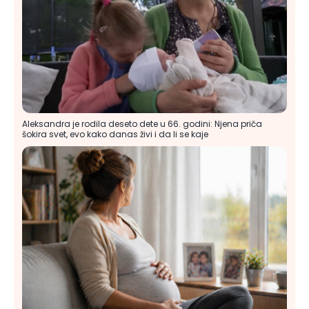
Aleksandra je rodila deseto dete u 66. godini: Njena priča
šokira svet, evo kako danas živi i da li se kaje