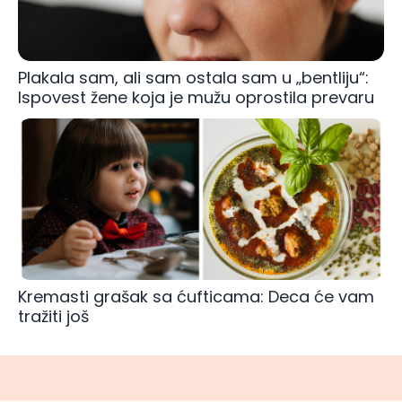
Plakala sam, ali sam ostala sam u „bentliju“:
Ispovest žene koja je mužu oprostila prevaru
Kremasti grašak sa ćufticama: Deca će vam
tražiti još