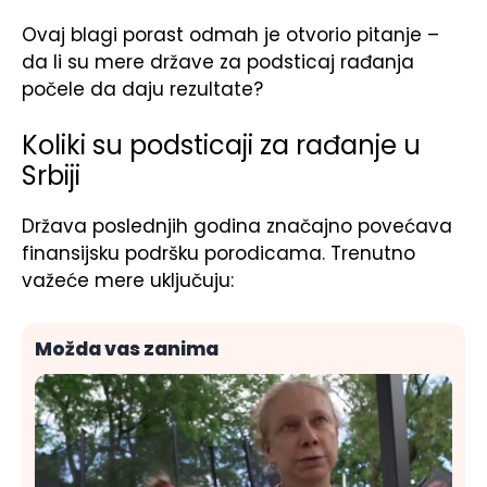
Ovaj blagi porast odmah je otvorio pitanje –
da li su mere države za podsticaj rađanja
počele da daju rezultate?
Koliki su podsticaji za rađanje u
Srbiji
Država poslednjih godina značajno povećava
finansijsku podršku porodicama. Trenutno
važeće mere uključuju:
Možda vas zanima