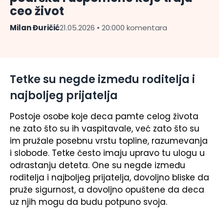
ceo život
Milan Đuričić
21.05.2026 • 20:00
0 komentara
Tetke su negde između roditelja i
najboljeg prijatelja
Postoje osobe koje deca pamte celog života
ne zato što su ih vaspitavale, već zato što su
im pružale posebnu vrstu topline, razumevanja
i slobode. Tetke često imaju upravo tu ulogu u
odrastanju deteta. One su negde između
roditelja i najboljeg prijatelja, dovoljno bliske da
pruže sigurnost, a dovoljno opuštene da deca
uz njih mogu da budu potpuno svoja.