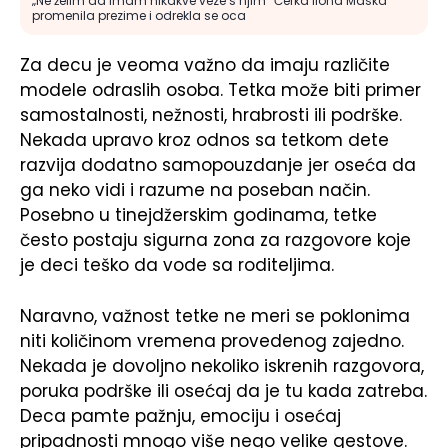
„Ne želim da imam nikakve veze s njim“ Ćerka Ilona Maska
promenila prezime i odrekla se oca
Za decu je veoma važno da imaju različite
modele odraslih osoba. Tetka može biti primer
samostalnosti, nežnosti, hrabrosti ili podrške.
Nekada upravo kroz odnos sa tetkom dete
razvija dodatno samopouzdanje jer oseća da
ga neko vidi i razume na poseban način.
Posebno u tinejdžerskim godinama, tetke
često postaju sigurna zona za razgovore koje
je deci teško da vode sa roditeljima.
Naravno, važnost tetke ne meri se poklonima
niti količinom vremena provedenog zajedno.
Nekada je dovoljno nekoliko iskrenih razgovora,
poruka podrške ili osećaj da je tu kada zatreba.
Deca pamte pažnju, emociju i osećaj
pripadnosti mnogo više nego velike gestove.