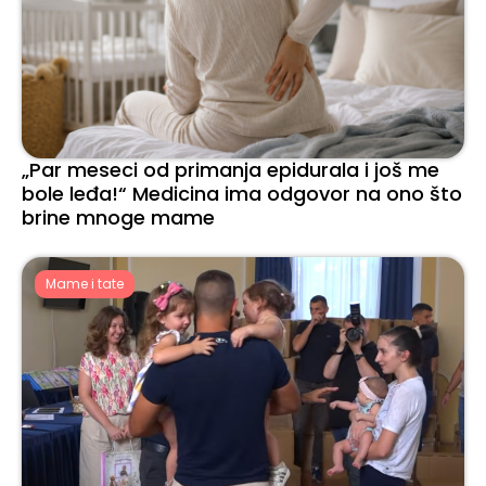
„Par meseci od primanja epidurala i još me
bole leđa!“ Medicina ima odgovor na ono što
brine mnoge mame
Mame i tate