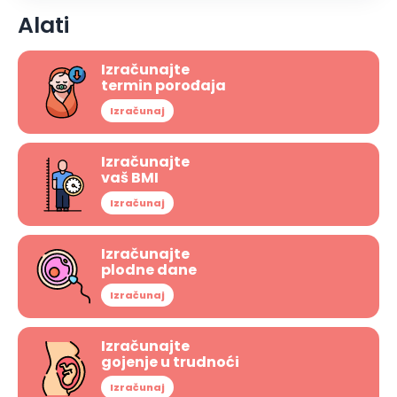
Alati
Izračunajte
termin porođaja
Izračunaj
Izračunajte
vaš BMI
Izračunaj
Izračunajte
plodne dane
Izračunaj
Izračunajte
gojenje u trudnoći
Izračunaj