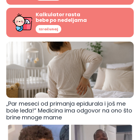
Kalkulator rasta
bebe po nedeljama
Izračunaj
„Par meseci od primanja epidurala i još me
bole leđa!“ Medicina ima odgovor na ono što
brine mnoge mame