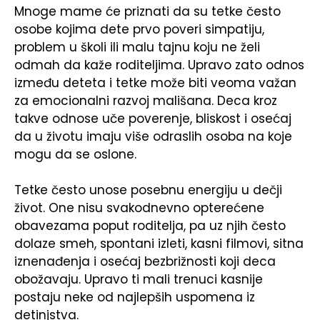
Mnoge mame će priznati da su tetke često
osobe kojima dete prvo poveri simpatiju,
problem u školi ili malu tajnu koju ne želi
odmah da kaže roditeljima. Upravo zato odnos
između deteta i tetke može biti veoma važan
za emocionalni razvoj mališana. Deca kroz
takve odnose uče poverenje, bliskost i osećaj
da u životu imaju više odraslih osoba na koje
mogu da se oslone.
Tetke često unose posebnu energiju u dečji
život. One nisu svakodnevno opterećene
obavezama poput roditelja, pa uz njih često
dolaze smeh, spontani izleti, kasni filmovi, sitna
iznenađenja i osećaj bezbrižnosti koji deca
obožavaju. Upravo ti mali trenuci kasnije
postaju neke od najlepših uspomena iz
detinjstva.