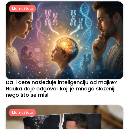
Mame i tate
Da li dete nasleđuje inteligenciju od majke?
Nauka daje odgovor koji je mnogo složeniji
nego što se misli
Mame i tate