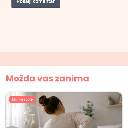
Možda vas zanima
Mame i tate