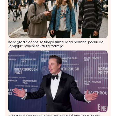
Kako graditi odnos sa tinejdžerima kada hormoni počnu da
„divljaju“: Stručni saveti za roditelje