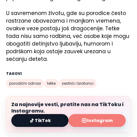
U savremenom životu, gde su porodice često
rastrzane obavezama i manjkom vremena,
ovakve veze postaju još dragocenije. Tetke
tada nisu samo rodbina, već osobe koje mogu
obogatiti detinjstvo ljubavlju, humorom i
podrškom koja ostaje zauvek urezana u
sećanju deteta.
TAGOVI
porodični odnosi
tetke
sestrići i bratanci
Za najnovije vesti, pratite nas na TikToku i
Instagramu.
TikTok
Instagram