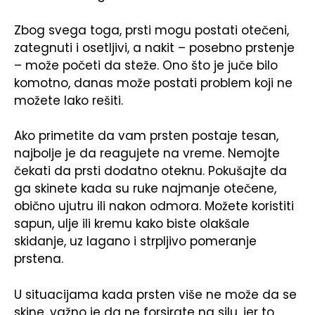
Zbog svega toga, prsti mogu postati otečeni,
zategnuti i osetljivi, a nakit – posebno prstenje
– može početi da steže. Ono što je juče bilo
komotno, danas može postati problem koji ne
možete lako rešiti.
Ako primetite da vam prsten postaje tesan,
najbolje je da reagujete na vreme. Nemojte
čekati da prsti dodatno oteknu. Pokušajte da
ga skinete kada su ruke najmanje otečene,
obično ujutru ili nakon odmora. Možete koristiti
sapun, ulje ili kremu kako biste olakšale
skidanje, uz lagano i strpljivo pomeranje
prstena.
U situacijama kada prsten više ne može da se
skine, važno je da ne forsirate na silu, jer to