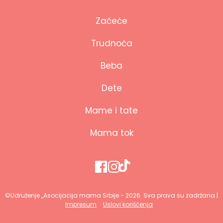
Začeće
Trudnoća
Beba
Dete
Mame i tate
Mama tok
©Udruženje ,,Asocijacija mama Srbije - 2026. Sva prava su zadržana |
Impresum
Uslovi korišćenja