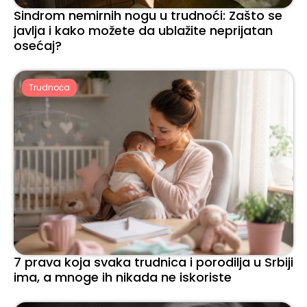
Sindrom nemirnih nogu u trudnoći: Zašto se
javlja i kako možete da ublažite neprijatan
osećaj?
Trudnoća
7 prava koja svaka trudnica i porodilja u Srbiji
ima, a mnoge ih nikada ne iskoriste