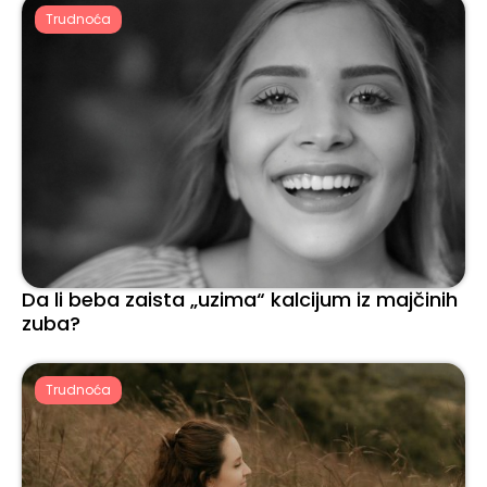
Trudnoća
Da li beba zaista „uzima“ kalcijum iz majčinih
zuba?
Trudnoća