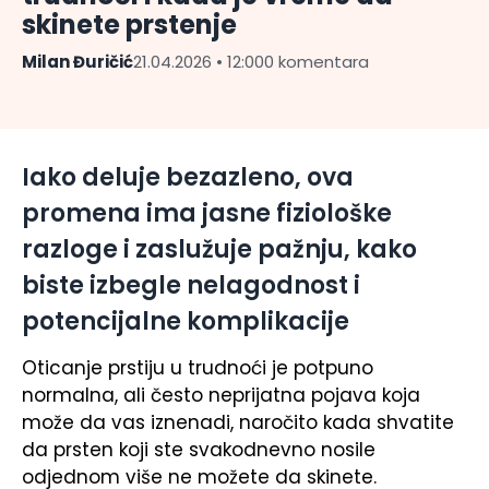
skinete prstenje
Milan Đuričić
21.04.2026 • 12:00
0 komentara
Iako deluje bezazleno, ova
promena ima jasne fiziološke
razloge i zaslužuje pažnju, kako
biste izbegle nelagodnost i
potencijalne komplikacije
Oticanje prstiju u trudnoći je potpuno
normalna, ali često neprijatna pojava koja
može da vas iznenadi, naročito kada shvatite
da prsten koji ste svakodnevno nosile
odjednom više ne možete da skinete.