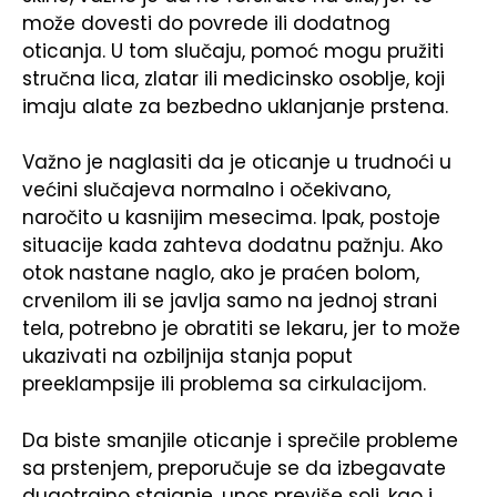
može dovesti do povrede ili dodatnog
oticanja. U tom slučaju, pomoć mogu pružiti
stručna lica, zlatar ili medicinsko osoblje, koji
imaju alate za bezbedno uklanjanje prstena.
Važno je naglasiti da je oticanje u trudnoći u
većini slučajeva normalno i očekivano,
naročito u kasnijim mesecima. Ipak, postoje
situacije kada zahteva dodatnu pažnju. Ako
otok nastane naglo, ako je praćen bolom,
crvenilom ili se javlja samo na jednoj strani
tela, potrebno je obratiti se lekaru, jer to može
ukazivati na ozbiljnija stanja poput
preeklampsije ili problema sa cirkulacijom.
Da biste smanjile oticanje i sprečile probleme
sa prstenjem, preporučuje se da izbegavate
dugotrajno stajanje, unos previše soli, kao i