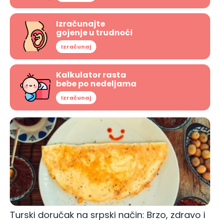
Izračunajte
gojenje u trudnoći
Izračunaj
Kalkulator rasta
bebe po nedeljama
Izračunaj
Turski doručak na srpski način: Brzo, zdravo i