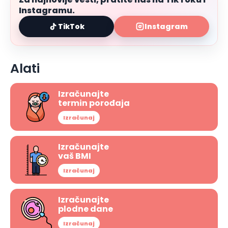
Instagramu.
TikTok
Instagram
Alati
Izračunajte
termin porođaja
Izračunaj
Izračunajte
vaš BMI
Izračunaj
Izračunajte
plodne dane
Izračunaj