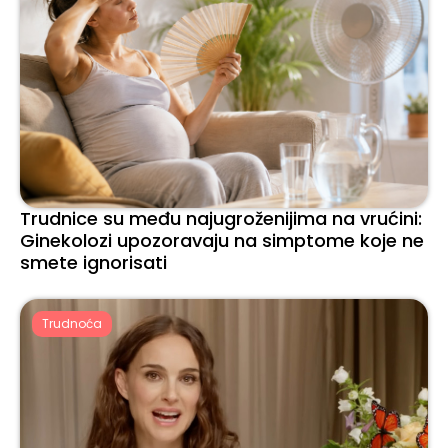
Trudnice su među najugroženijima na vrućini:
Ginekolozi upozoravaju na simptome koje ne
smete ignorisati
Trudnoća