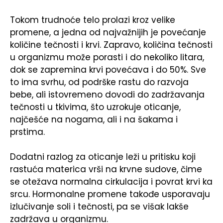
Tokom trudnoće telo prolazi kroz velike
promene, a jedna od najvažnijih je povećanje
količine tečnosti i krvi. Zapravo, količina tečnosti
u organizmu može porasti i do nekoliko litara,
dok se zapremina krvi povećava i do 50%. Sve
to ima svrhu, od podrške rastu do razvoja
bebe, ali istovremeno dovodi do zadržavanja
tečnosti u tkivima, što uzrokuje oticanje,
najčešće na nogama, ali i na šakama i
prstima.
Dodatni razlog za oticanje leži u pritisku koji
rastuća materica vrši na krvne sudove, čime
se otežava normalna cirkulacija i povrat krvi ka
srcu. Hormonalne promene takođe usporavaju
izlučivanje soli i tečnosti, pa se višak lakše
zadržava u organizmu.