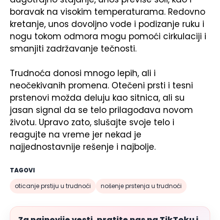
boravak na visokim temperaturama. Redovno
kretanje, unos dovoljno vode i podizanje ruku i
nogu tokom odmora mogu pomoći cirkulaciji i
smanjiti zadržavanje tečnosti.
Trudnoća donosi mnogo lepih, ali i
neočekivanih promena. Otečeni prsti i tesni
prstenovi možda deluju kao sitnica, ali su
jasan signal da se telo prilagođava novom
životu. Upravo zato, slušajte svoje telo i
reagujte na vreme jer nekad je
najjednostavnije rešenje i najbolje.
TAGOVI
oticanje prstiju u trudnoći
nošenje prstenja u trudnoći
Za najnovije vesti, pratite nas na TikToku i