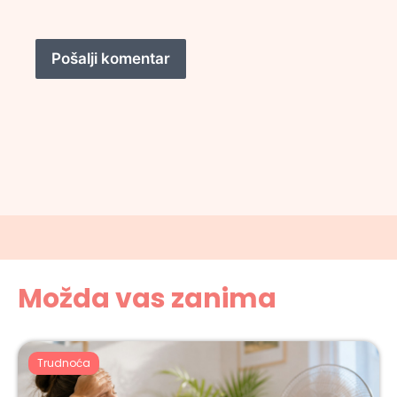
Možda vas zanima
Trudnoća