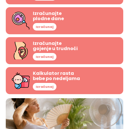
Izračunajte
plodne dane
Izračunaj
Izračunajte
gojenje u trudnoći
Izračunaj
Kalkulator rasta
bebe po nedeljama
Izračunaj