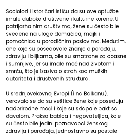
Sociolozi i istoričari ističu da su ove optužbe
imale duboke društvene i kulturne korene. U
patrijarhalnim društvima, žene su često bile
svedene na uloge domaćica, majki i
pomoćnica u porodičnim poslovima. Međutim,
one koje su posedovale znanje o porođaju,
zdravlju i biljkama, bile su smatrane za opasne
i sumnjive, jer su imale moć nad životom i
smrću, što je izazivalo strah kod muških
autoriteta i društvenih struktura.
U srednjovekovnoj Evropi (i na Balkanu),
verovalo se da su veštice žene koje poseduju
nadprirodne moći i koje su sklapale pakt sa
đavolom. Praksa babica i negovateljica, koje
su često bile jedini poznavaoci ženskog
zdravlja i porođaja, jednostavno su postale