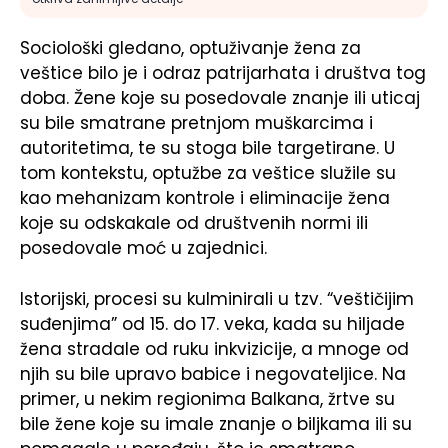
Sociološki gledano, optuživanje žena za
veštice bilo je i odraz patrijarhata i društva tog
doba. Žene koje su posedovale znanje ili uticaj
su bile smatrane pretnjom muškarcima i
autoritetima, te su stoga bile targetirane. U
tom kontekstu, optužbe za veštice služile su
kao mehanizam kontrole i eliminacije žena
koje su odskakale od društvenih normi ili
posedovale moć u zajednici.
Istorijski, procesi su kulminirali u tzv. “veštičijim
suđenjima” od 15. do 17. veka, kada su hiljade
žena stradale od ruku inkvizicije, a mnoge od
njih su bile upravo babice i negovateljice. Na
primer, u nekim regionima Balkana, žrtve su
bile žene koje su imale znanje o biljkama ili su