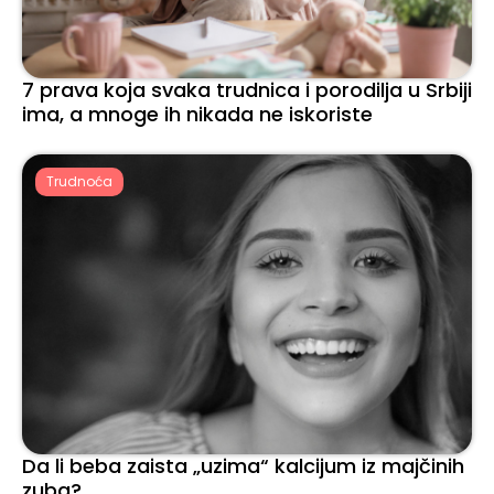
7 prava koja svaka trudnica i porodilja u Srbiji
ima, a mnoge ih nikada ne iskoriste
Trudnoća
Da li beba zaista „uzima“ kalcijum iz majčinih
zuba?