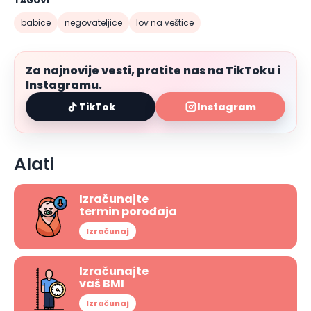
TAGOVI
babice
negovateljice
lov na veštice
Za najnovije vesti, pratite nas na TikToku i
Instagramu.
TikTok
Instagram
Alati
Izračunajte
termin porođaja
Izračunaj
Izračunajte
vaš BMI
Izračunaj