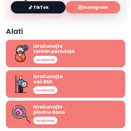
TikTok
Instagram
Alati
Izračunajte
termin porođaja
Izračunaj
Izračunajte
vaš BMI
Izračunaj
Izračunajte
plodne dane
Izračunaj