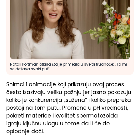
Natali Portman otkrila šta je primetila u sve tri trudnoće: „To mi
se dešava svaki put“
Snimci i animacije koji prikazuju ovaj proces
često izazivaju veliku pažnju jer jasno pokazuju
koliko je konkurencija „sužena“ i koliko prepreka
postoji na tom putu. Promene u pH vrednosti,
pokreti materice i kvalitet spermatozoida
igraju ključnu ulogu u tome da li će do
oplodnje doći.