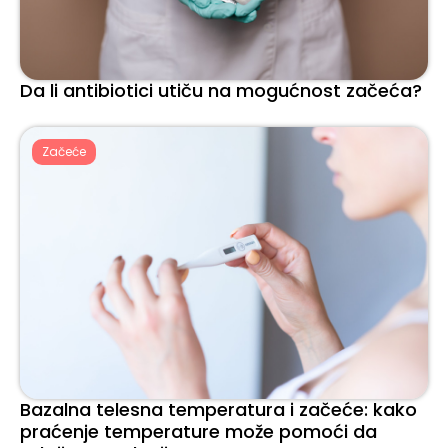
Da li antibiotici utiču na mogućnost začeća?
Začeće
Bazalna telesna temperatura i začeće: kako
praćenje temperature može pomoći da