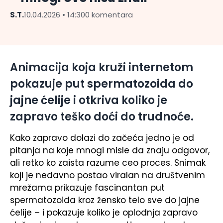
S.T.
10.04.2026 • 14:30
0 komentara
Animacija koja kruži internetom
pokazuje put spermatozoida do
jajne ćelije i otkriva koliko je
zapravo teško doći do trudnoće.
Kako zapravo dolazi do začeća jedno je od
pitanja na koje mnogi misle da znaju odgovor,
ali retko ko zaista razume ceo proces. Snimak
koji je nedavno postao viralan na društvenim
mrežama prikazuje fascinantan put
spermatozoida kroz žensko telo sve do jajne
ćelije – i pokazuje koliko je oplodnja zapravo