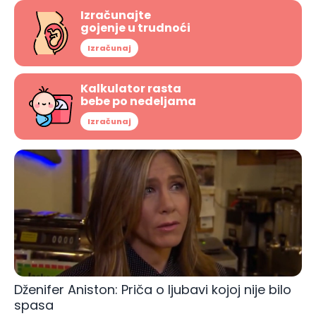
Izračunajte
gojenje u trudnoći
Izračunaj
Kalkulator rasta
bebe po nedeljama
Izračunaj
Dženifer Aniston: Priča o ljubavi kojoj nije bilo
spasa