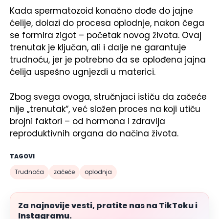
Kada spermatozoid konačno dođe do jajne
ćelije, dolazi do procesa oplodnje, nakon čega
se formira zigot – početak novog života. Ovaj
trenutak je ključan, ali i dalje ne garantuje
trudnoću, jer je potrebno da se oplođena jajna
ćelija uspešno ugnjezdi u materici.
Zbog svega ovoga, stručnjaci ističu da začeće
nije „trenutak“, već složen proces na koji utiču
brojni faktori – od hormona i zdravlja
reproduktivnih organa do načina života.
TAGOVI
Trudnoća
začeće
oplodnja
Za najnovije vesti, pratite nas na TikToku i
Instagramu.