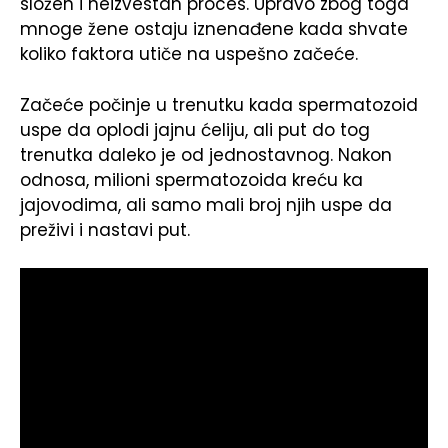
složen i neizvestan proces. Upravo zbog toga
mnoge žene ostaju iznenađene kada shvate
koliko faktora utiče na uspešno začeće.
Začeće počinje u trenutku kada spermatozoid
uspe da oplodi jajnu ćeliju, ali put do tog
trenutka daleko je od jednostavnog. Nakon
odnosa, milioni spermatozoida kreću ka
jajovodima, ali samo mali broj njih uspe da
preživi i nastavi put.