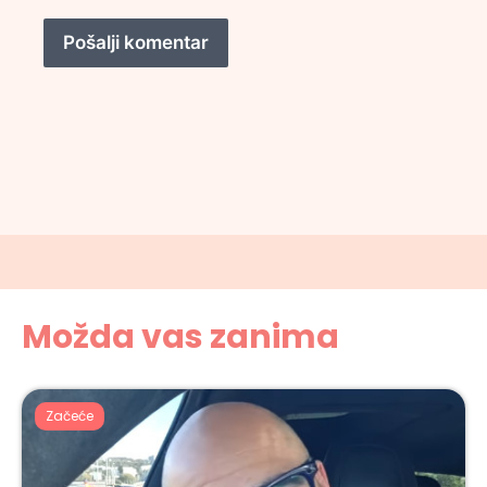
Možda vas zanima
Začeće