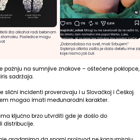
tkrili šta alkohol radi bebinom
 stomaku: Posledice mogu
vot
„Dobrodošao na svet, mali Srbujem“
Srpkinja otkrila zašto je dala detetu ime z
koje nismo još čuli
e pažnju na sumnjive znakove – oštećene poklopce,
ris sadržaja.
e slični incidenti proveravaju i u Slovačkoj i Češkoj.
blem mogao imati međunarodni karakter.
ama ključno brzo utvrditi gde je došlo do
 distribucije.
enje građanima da sporni proizvod ne konzumiraju.