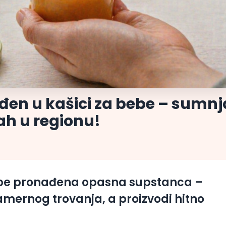
đen u kašici za bebe – sumnj
rah u regionu!
bebe pronađena opasna supstanca –
amernog trovanja, a proizvodi hitno