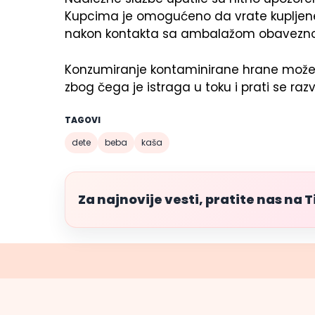
Kupcima je omogućeno da vrate kupljene 
nakon kontakta sa ambalažom obavezno 
Konzumiranje kontaminirane hrane može pred
zbog čega je istraga u toku i prati se razv
TAGOVI
dete
beba
kaša
Za najnovije vesti, pratite nas na 