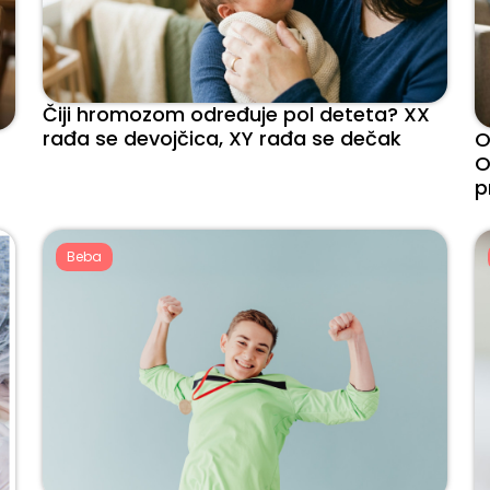
Čiji hromozom određuje pol deteta? XX
rađa se devojčica, XY rađa se dečak
O
O
p
Beba