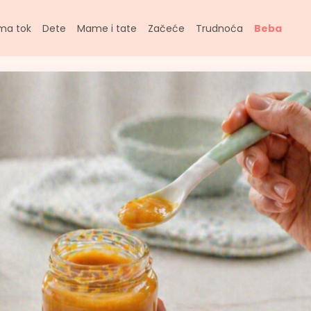
ma tok
Dete
Mame i tate
Začeće
Trudnoća
Beba