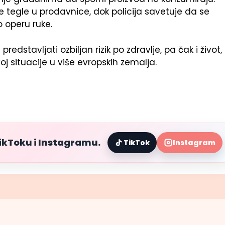
tegle u prodavnice, dok policija savetuje da se
operu ruke.
stavljati ozbiljan rizik po zdravlje, pa čak i život,
oj situacije u više evropskih zemalja.
TikToku i Instagramu.
TikTok
Instagram