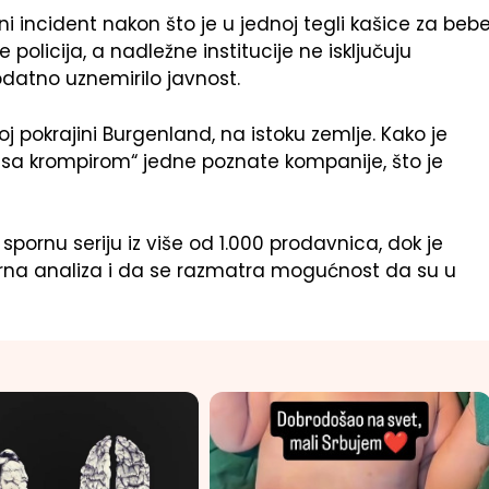
ni incident nakon što je u jednoj tegli kašice za beb
policija, a nadležne institucije ne isključuju
datno uznemirilo javnost.
 pokrajini Burgenland, na istoku zemlje. Kako je
 sa krompirom“ jedne poznate kompanije, što je
ornu seriju iz više od 1.000 prodavnica, dok je
erna analiza i da se razmatra mogućnost da su u