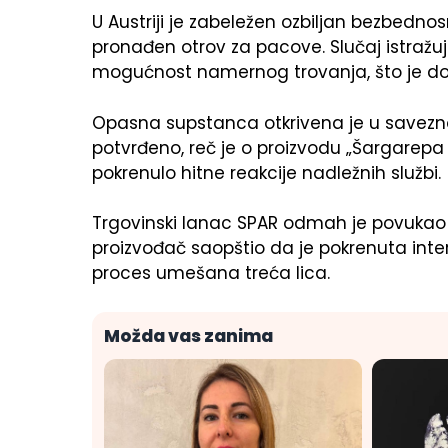
U Austriji je zabeležen ozbiljan bezbednos
pronađen otrov za pacove. Slučaj istražuje 
mogućnost namernog trovanja, što je do
Opasna supstanca otkrivena je u saveznoj
potvrđeno, reč je o proizvodu „Šargarepa
pokrenulo hitne reakcije nadležnih službi.
Trgovinski lanac SPAR odmah je povukao sp
proizvođač saopštio da je pokrenuta int
proces umešana treća lica.
Možda vas zanima