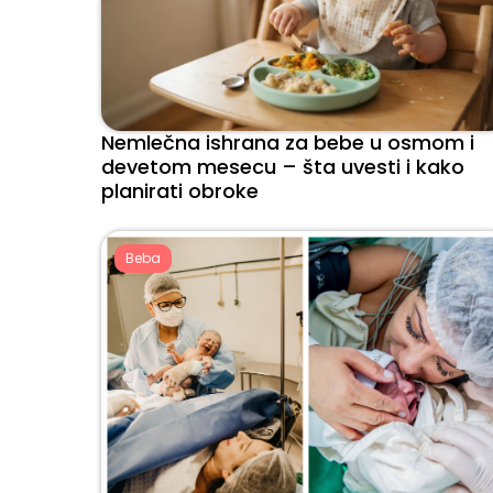
Nemlečna ishrana za bebe u osmom i
devetom mesecu – šta uvesti i kako
planirati obroke
Beba