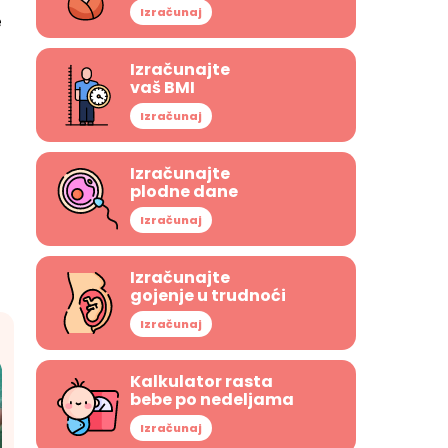
Izračunaj
e
Izračunajte
vaš BMI
Izračunaj
Izračunajte
plodne dane
Izračunaj
Izračunajte
gojenje u trudnoći
Izračunaj
Kalkulator rasta
bebe po nedeljama
Izračunaj