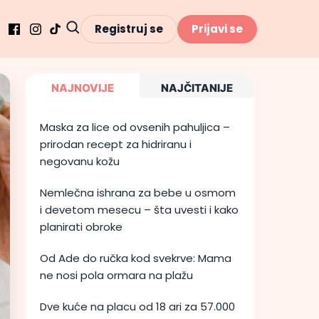
Registruj se
Prijavi se
NAJNOVIJE
NAJČITANIJE
Maska za lice od ovsenih pahuljica –
prirodan recept za hidriranu i
negovanu kožu
Nemlečna ishrana za bebe u osmom
i devetom mesecu – šta uvesti i kako
planirati obroke
Od Ade do ručka kod svekrve: Mama
ne nosi pola ormara na plažu
Dve kuće na placu od 18 ari za 57.000