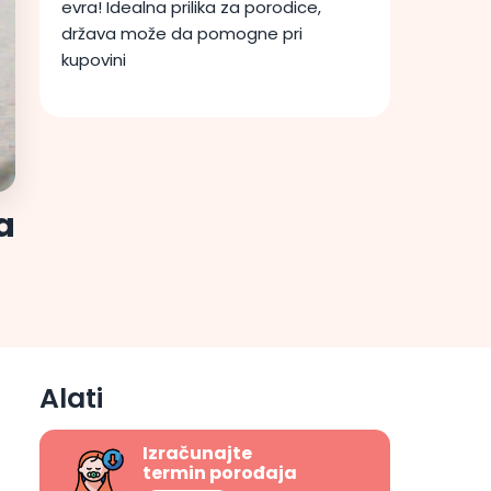
evra! Idealna prilika za porodice,
država može da pomogne pri
kupovini
a
Alati
Izračunajte
termin porođaja