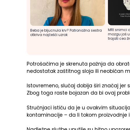
MRI snimci o
Beba je bljucnula krv? Patronažna sestra
mozgu još u
otkriva najčešći uzrok
trajati ceo ži
Potrošačima je skrenuta pažnja da obrat
nedostatak zaštitnog sloja ili neobičan mi
Istovremeno, slučaj dobija širi značaj jer s
Zbog toga raste bojazan da bi ovaj pro
Stručnjaci ističu da je u ovakvim situacij
kontaminacije – da li tokom proizvodnje ili
Nadležne službe uputile su hitno upozor