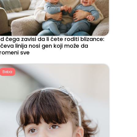
d čega zavisi da li ćete roditi blizance:
čeva linija nosi gen koji može da
romeni sve
Beba