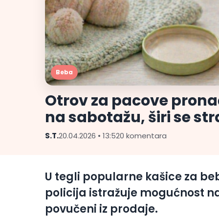
Beba
Otrov za pacove prona
na sabotažu, širi se st
S.T.
20.04.2026 • 13:52
0 komentara
U tegli popularne kašice za 
policija istražuje mogućnost n
povučeni iz prodaje.