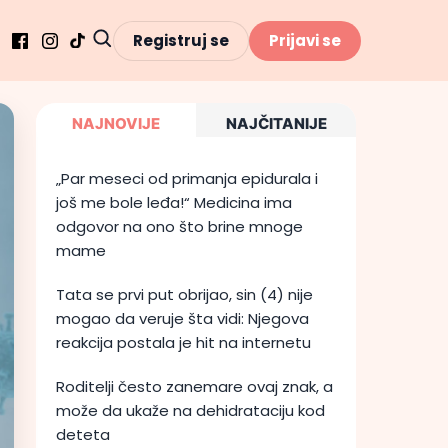
Registruj se
Prijavi se
NAJNOVIJE
NAJČITANIJE
„Par meseci od primanja epidurala i
još me bole leđa!“ Medicina ima
odgovor na ono što brine mnoge
mame
Tata se prvi put obrijao, sin (4) nije
mogao da veruje šta vidi: Njegova
reakcija postala je hit na internetu
Roditelji često zanemare ovaj znak, a
može da ukaže na dehidrataciju kod
deteta