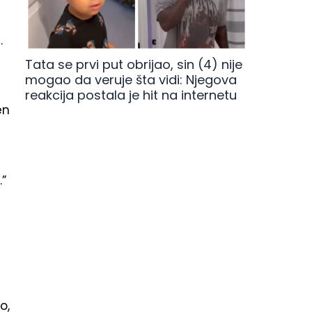
.
Tata se prvi put obrijao, sin (4) nije
mogao da veruje šta vidi: Njegova
reakcija postala je hit na internetu
en
.”
o,