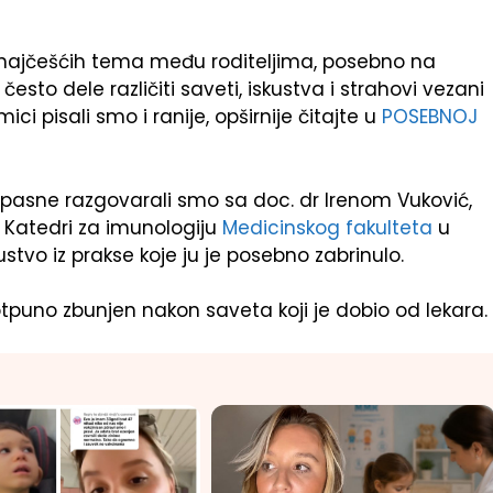
najčešćih tema među roditeljima, posebno na
o dele različiti saveti, iskustva i strahovi vezani
ci pisali smo i ranije, opširnije čitajte u
POSEBNOJ
opasne razgovarali smo sa doc. dr Irenom Vuković,
 Katedri za imunologiju
Medicinskog fakulteta
u
stvo iz prakse koje ju je posebno zabrinulo.
o potpuno zbunjen nakon saveta koji je dobio od lekara.