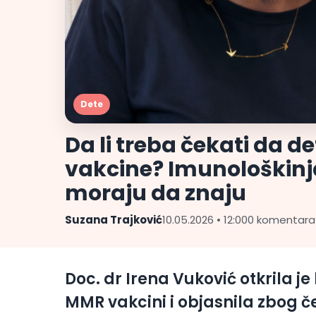
Dete
Da li treba čekati da 
vakcine? Imunološkinja
moraju da znaju
Suzana Trajković
10.05.2026 • 12:00
0 komentara
Doc. dr Irena Vuković otkrila je
MMR vakcini i objasnila zbog č