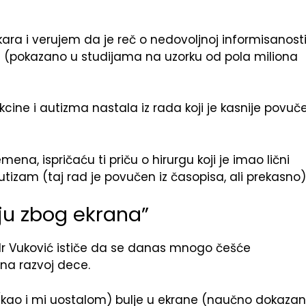
ara i verujem da je reč o nedovoljnoj informisanosti
(pokazano u studijama na uzorku od pola miliona
cine i autizma nastala iz rada koji je kasnije povuč
a, ispričaću ti priču o hirurgu koji je imao lični
tizam (taj rad je povučen iz časopisa, ali prekasno)
ju zbog ekrana”
 dr Vuković ističe da se danas mnogo češće
 na razvoj dece.
 (kao i mi uostalom) bulje u ekrane (naučno dokazan