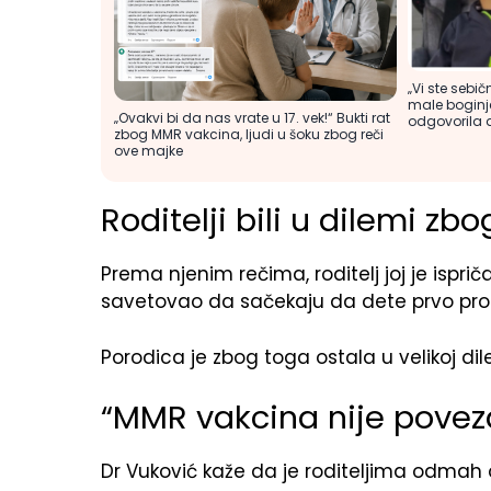
„Vi ste seb
male boginje
„Ovakvi bi da nas vrate u 17. vek!“ Bukti rat
odgovorila 
zbog MMR vakcina, ljudi u šoku zbog reči
ove majke
Roditelji bili u dilemi z
Prema njenim rečima, roditelj joj je ispri
savetovao da sačekaju da dete prvo prog
Porodica je zbog toga ostala u velikoj dil
“MMR vakcina nije pove
Dr Vuković kaže da je roditeljima odmah 