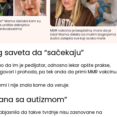
ični!“ Mama dečaka kom su
 uništile detinjstvo
antivakserima
MMR vakcina je besplatna, mora da je
loša! Mama deteta sa malim boginjama
žustro zalepila sve koji ovako misle
bog saveta da “sačekaju”
čao da im je pedijatar, odnosno lekar opšte prakse,
ovori i prohoda, pa tek onda da primi MMR vakcinu
emi i nije znala kome da veruje.
zana sa autizmom”
objasnila da takve tvrdnje nisu zasnovane na