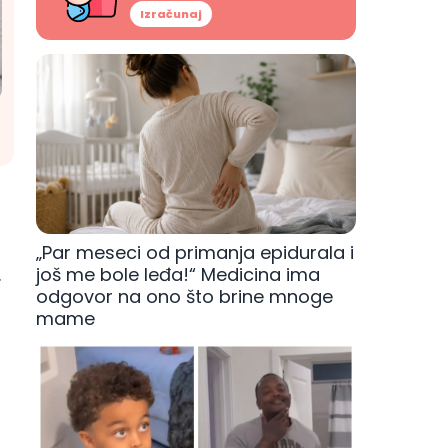
Izračunaj
„Par meseci od primanja epidurala i
još me bole leđa!“ Medicina ima
.
odgovor na ono što brine mnoge
mame