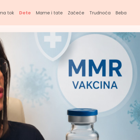
ma tok
Dete
Mame i tate
Začeće
Trudnoća
Beba