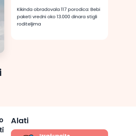
Kikinda obradovala 117 porodica: Bebi
paketi vredni oko 13.000 dinara stigli
roditeljima
i
 o
Alati
ti
Izračunajte