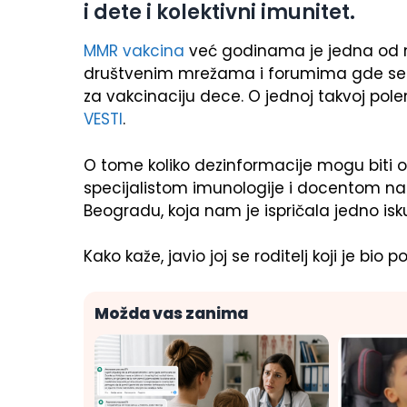
i dete i kolektivni imunitet.
MMR vakcina
već godinama je jedna od 
društvenim mrežama i forumima gde se čest
za vakcinaciju dece. O jednoj takvoj polemi
VESTI
.
O tome koliko dezinformacije mogu biti 
specijalistom imunologije i docentom na
Beogradu, koja nam je ispričala jedno isku
Kako kaže, javio joj se roditelj koji je bi
Možda vas zanima