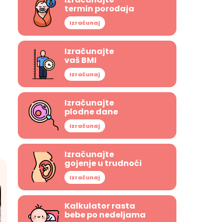
termin porođaja
Izračunaj
Izračunajte
vaš BMI
Izračunaj
Izračunajte
plodne dane
Izračunaj
Izračunajte
gojenje u trudnoći
Izračunaj
Kalkulator rasta
bebe po nedeljama