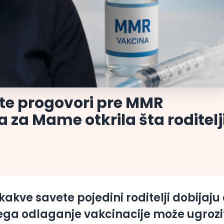
dete progovori pre MMR
 za Mame otkrila šta roditelj
 kakve savete pojedini roditelji dobijaju
ega odlaganje vakcinacije može ugrozi