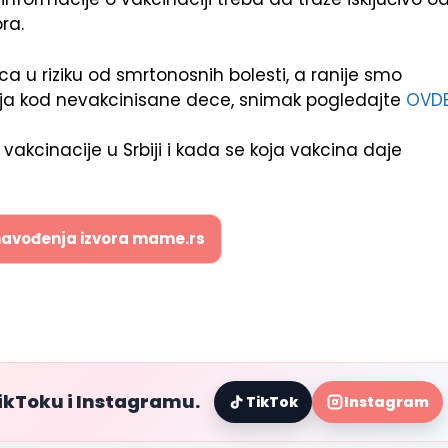
ra.
 u riziku od smrtonosnih bolesti, a ranije smo
jenja kod nevakcinisane dece, snimak pogledajte
OVD
akcinacije u Srbiji i kada se koja vakcina daje
navođenja izvora mame.rs
TikToku i Instagramu.
TikTok
Instagram