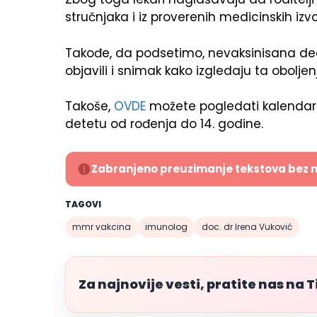
stručnjaka i iz proverenih medicinskih izvo
Takođe, da podsetimo, nevaksinisana deca
objavili i snimak kako izgledaju ta obol
Takoše,
OVDE
možete pogledati kalendar v
detetu od rođenja do 14. godine.
Zabranjeno preuzimanje tekstova bez 
TAGOVI
mmr vakcina
imunolog
doc. dr Irena Vuković
Za najnovije vesti, pratite nas na 