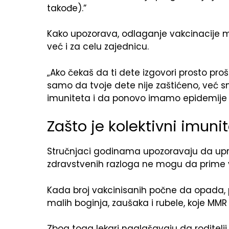
takođe).”
Kako upozorava, odlaganje vakcinacije m
već i za celu zajednicu.
„Ako čekaš da ti dete izgovori prosto pro
samo da tvoje dete nije zaštićeno, već 
imuniteta i da ponovo imamo epidemije bo
Zašto je kolektivni imuni
Stručnjaci godinama upozoravaju da uprav
zdravstvenih razloga ne mogu da prime 
Kada broj vakcinisanih počne da opada, 
malih boginja, zaušaka i rubele, koje MM
Zbog toga lekari naglašavaju da roditelji 