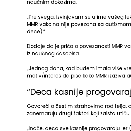
naučnim dokazima.
„Pre svega, izvinjavam se u ime vašeg lek
MMR vakcina nije povezana sa autizmom 
dece).”
Dodaje da je priča o povezanosti MMR vak
iz naučnog časopisa.
„Jednog dana, kad budem imala više vremen
motiv/interes da piše kako MMR izaziva au
“Deca kasnije progovara
Govoreći o čestim strahovima roditelja,
zanemaruju drugi faktori koji zaista utiču
„Inače, deca sve kasnije progovaraju jer