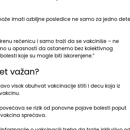
ože imati ozbiljne posledice ne samo za jedno det
širenu rečenicu i samo traži da se vakciniše – ne
smo u opasnosti da ostanemo bez kolektivnog
lesti koje su mogle biti iskorenjene.”
tet važan?
o visok obuhvat vakcinacije štiti i decu koja iz
vakcinu.
povećava se rizik od ponovne pojave bolesti poput
R vakcina sprečava.
informacije o vakcinaciji treba da traže isključivo o