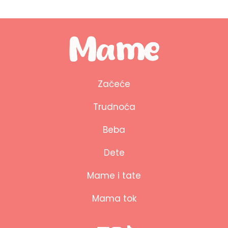
Začeće
Trudnoća
Beba
Dete
Mame i tate
Mama tok