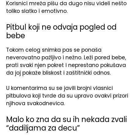
Korisnici mreža pišu da dugo nisu videli nešto
toliko slatko i emotivno.
Pitbul koji ne odvaja pogled od
bebe
Tokom celog snimka pas se ponaša
neverovatno pažljivo i nežno. Leži pored bebe,
prati svaki njen pokret i neprestano pokušava
da joj pokaže bliskost i zaštitnički odnos.
U komentarima su se javili brojni vlasnici
pitbulova koji tvrde da su upravo ovakvi prizori
njihova svakodnevica.
Malo ko zna da su ih nekada zvali
“dadiljama za decu”