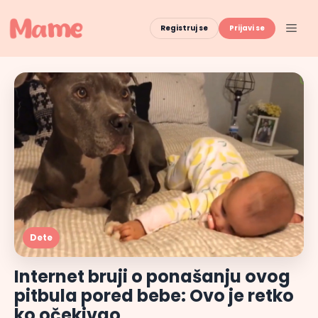
Skip
to
Men
Registruj se
Prijavi se
content
Dete
Internet bruji o ponašanju ovog
pitbula pored bebe: Ovo je retko
ko očekivao