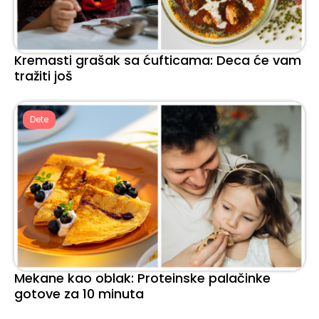
Kremasti grašak sa ćufticama: Deca će vam
tražiti još
Dete
Mekane kao oblak: Proteinske palačinke
gotove za 10 minuta