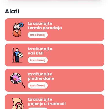
Alati
Izračunajte
termin porođaja
Izračunaj
Izračunajte
vaš BMI
Izračunaj
Izračunajte
plodne dane
Izračunaj
Izračunajte
gojenje u trudnoći