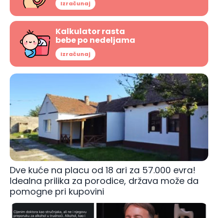
Izračunaj
Kalkulator rasta
bebe po nedeljama
Izračunaj
Dve kuće na placu od 18 ari za 57.000 evra!
Idealna prilika za porodice, država može da
pomogne pri kupovini