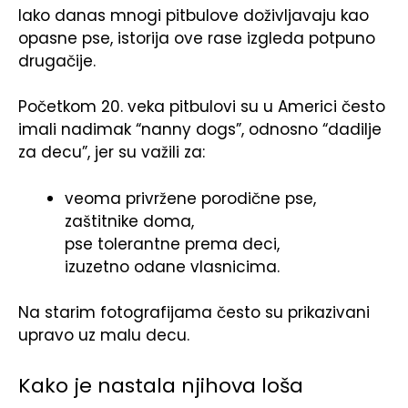
Iako danas mnogi pitbulove doživljavaju kao
opasne pse, istorija ove rase izgleda potpuno
drugačije.
Početkom 20. veka pitbulovi su u Americi često
imali nadimak “nanny dogs”, odnosno “dadilje
za decu”, jer su važili za:
veoma privržene porodične pse,
zaštitnike doma,
pse tolerantne prema deci,
izuzetno odane vlasnicima.
Na starim fotografijama često su prikazivani
upravo uz malu decu.
Kako je nastala njihova loša