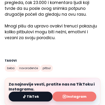
pregleda, čak 23.000 i komentara ljudi koji
tvrde da su posle ovog snimka potpuno
drugačije počeli da gledaju na ovu rasu.
Mnogi pišu da upravo ovakvi trenuci pokazuju
koliko pitbulovi mogu biti nežni, emotivni i
vezani za svoju porodicu.
TAGOVI
beba
novorođenče
pitbul
Za najnovije vesti, pratite nas na TikToku i
Instagramu.
TikTok
Instagram