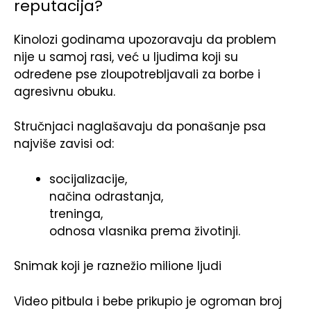
reputacija?
Kinolozi godinama upozoravaju da problem
nije u samoj rasi, već u ljudima koji su
određene pse zloupotrebljavali za borbe i
agresivnu obuku.
Stručnjaci naglašavaju da ponašanje psa
najviše zavisi od:
socijalizacije,
načina odrastanja,
treninga,
odnosa vlasnika prema životinji.
Snimak koji je raznežio milione ljudi
Video pitbula i bebe prikupio je ogroman broj