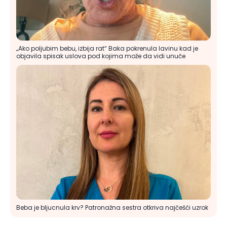
„Ako poljubim bebu, izbija rat“ Baka pokrenula lavinu kad je
objavila spisak uslova pod kojima može da vidi unuče
Beba je bljucnula krv? Patronažna sestra otkriva najčešći uzrok