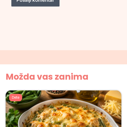
Možda vas zanima
Dete