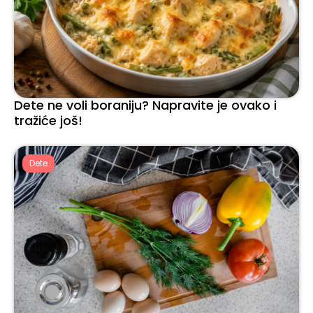
Dete ne voli boraniju? Napravite je ovako i
tražiće još!
Dete