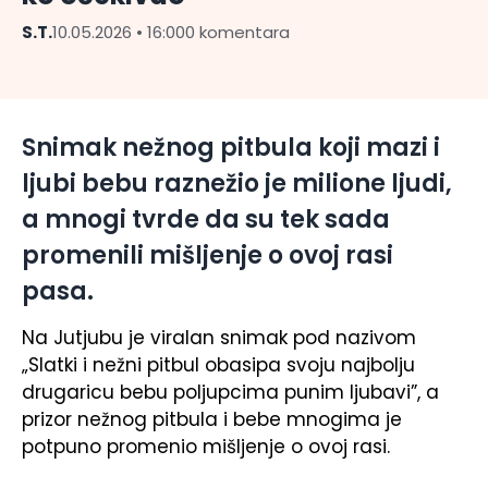
S.T.
10.05.2026 • 16:00
0 komentara
Snimak nežnog pitbula koji mazi i
ljubi bebu raznežio je milione ljudi,
a mnogi tvrde da su tek sada
promenili mišljenje o ovoj rasi
pasa.
Na Jutjubu je viralan snimak pod nazivom
„Slatki i nežni pitbul obasipa svoju najbolju
drugaricu bebu poljupcima punim ljubavi”, a
prizor nežnog pitbula i bebe mnogima je
potpuno promenio mišljenje o ovoj rasi.