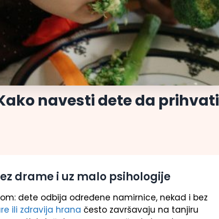
: Kako navesti dete da prihvati
 bez drame i uz malo psihologije
ovom: dete odbija određene namirnice, nekad i bez
re ili zdravija hrana
često završavaju na tanjiru