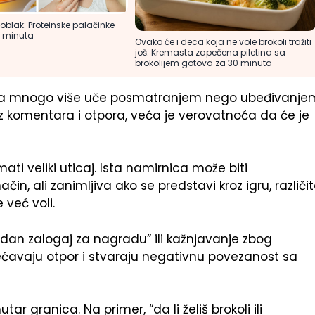
blak: Proteinske palačinke
0 minuta
Ovako će i deca koja ne vole brokoli tražiti
još: Kremasta zapečena piletina sa
brokolijem gotova za 30 minuta
eca mnogo više uče posmatranjem nego ubeđivanje
ez komentara i otpora, veća je verovatnoća da će je
ti veliki uticaj. Ista namirnica može biti
čin, ali zanimljiva ako se predstavi kroz igru, različi
 već voli.
edan zalogaj za nagradu” ili kažnjavanje zbog
većavaju otpor i stvaraju negativnu povezanost sa
tar granica. Na primer, “da li želiš brokoli ili