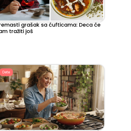
remasti grašak sa ćufticama: Deca će
am tražiti još
Dete