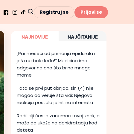
Registruj se
Prijavi se
NAJNOVIJE
NAJČITANIJE
„Par meseci od primanja epidurala i
još me bole leđa!“ Medicina ima
odgovor na ono što brine mnoge
mame
Tata se prvi put obrijao, sin (4) nije
mogao da veruje šta vidi: Njegova
reakcija postala je hit na internetu
Roditelji često zanemare ovaj znak, a
može da ukaže na dehidrataciju kod
deteta