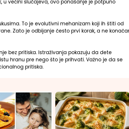
ak, u većini slučajeva, ovo ponašanje je potpuno
sima. To je evolutivni mehanizam koji ih štiti od
ane. Zato je odbijanje često prvi korak, a ne konača
je bez pritiska. Istraživanja pokazuju da dete
istu hranu pre nego što je prihvati. Važno je da se
cionalnog pritiska.