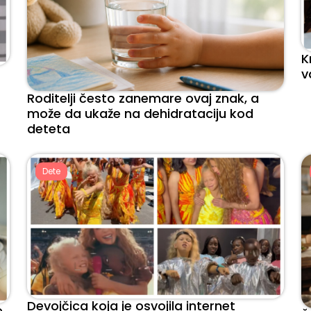
K
v
Roditelji često zanemare ovaj znak, a
može da ukaže na dehidrataciju kod
deteta
Dete
Devojčica koja je osvojila internet
e