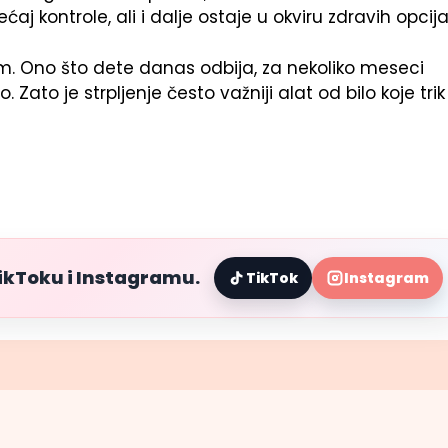
j kontrole, ali i dalje ostaje u okviru zdravih opcija
m. Ono što dete danas odbija, za nekoliko meseci
. Zato je strpljenje često važniji alat od bilo koje trik
TikToku i Instagramu.
TikTok
Instagram