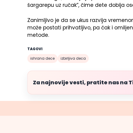
šargarepu uz ručak”, čime dete dobija oseća
Zanimljivo je da se ukus razvija vremeno
može postati prihvatljivo, pa čak i omiljeno
metode.
TAGOVI
ishrana dece
izbirljiva deca
Za najnovije vesti, pratite nas na 