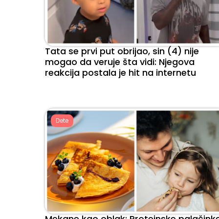
Tata se prvi put obrijao, sin (4) nije
mogao da veruje šta vidi: Njegova
reakcija postala je hit na internetu
Dete
Mekane kao oblak: Proteinske palačink