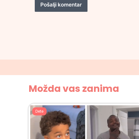
Možda vas zanima
Dete