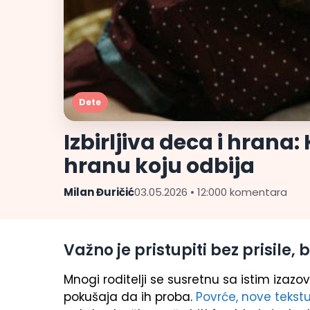
Dete
Izbirljiva deca i hrana
hranu koju odbija
Milan Đuričić
03.05.2026 • 12:00
0 komentara
Važno je pristupiti bez prisile,
Mnogi roditelji se susretnu sa istim izaz
pokušaja da ih proba.
Povrće, nove tekstu