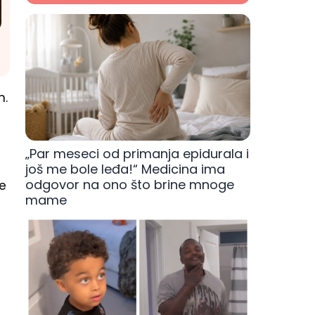
m.
„Par meseci od primanja epidurala i
još me bole leđa!“ Medicina ima
odgovor na ono što brine mnoge
te
mame