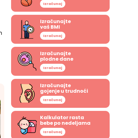
Izračunaj
Izračunajte
vaš BMI
n
Izračunaj
Izračunajte
plodne dane
Izračunaj
Izračunajte
gojenje u trudnoći
Izračunaj
Kalkulator rasta
bebe po nedeljama
Izračunaj