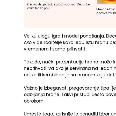
Kremasti grašak sa ćufticama: Deca će
vam tražiti još
Mekane kao o
gotove za 1
Veliku ulogu igra i model ponašanja. D
Ako vide roditelje kako jedu istu hranu b
vremenom i sama prihvatiti.
Takođe, način prezentacije hrane može ima
neprihvatljiva ako je servirana na jedan na
oblike ili kombinacije sa hranom koju dete
Važno je izbegavati pregovaranje tipa “j
odbijanja hrane. Takvi pristupi često po
obrokom.
Umesto toga, korisnije je ponuditi izbor unu