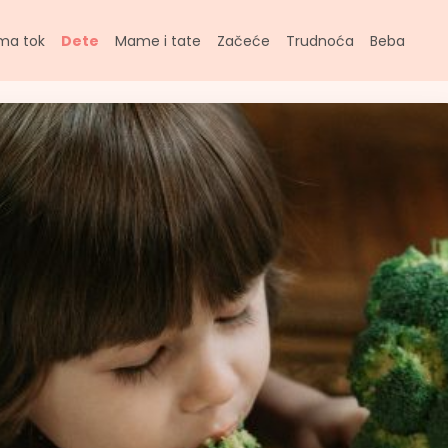
ma tok
Dete
Mame i tate
Začeće
Trudnoća
Beba