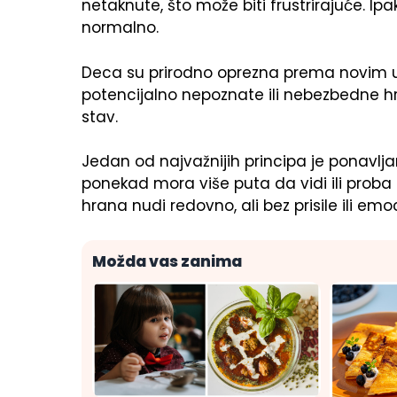
netaknute, što može biti frustrirajuće. Ip
normalno.
Deca su prirodno oprezna prema novim uku
potencijalno nepoznate ili nebezbedne hr
stav.
Jedan od najvažnijih principa je ponavljan
ponekad mora više puta da vidi ili proba 
hrana nudi redovno, ali bez prisile ili emo
Možda vas zanima