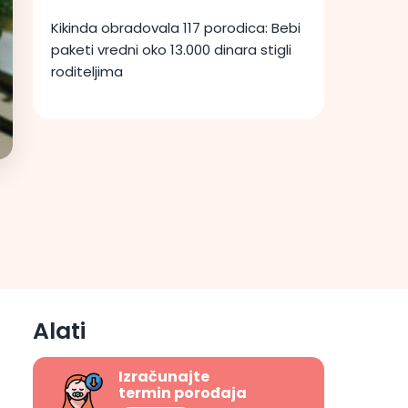
Kikinda obradovala 117 porodica: Bebi
paketi vredni oko 13.000 dinara stigli
roditeljima
Alati
Izračunajte
termin porođaja