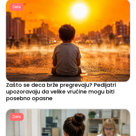
Dete
Zašto se deca brže pregrevaju? Pedijatri
upozoravaju da velike vrućine mogu biti
posebno opasne
Dete