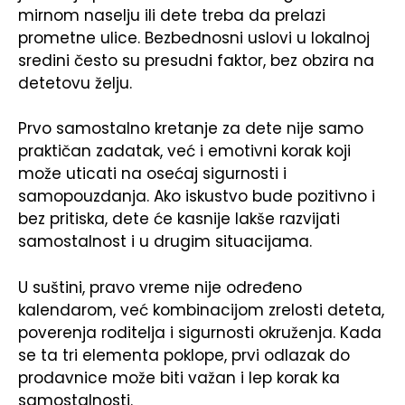
mirnom naselju ili dete treba da prelazi
prometne ulice. Bezbednosni uslovi u lokalnoj
sredini često su presudni faktor, bez obzira na
detetovu želju.
Prvo samostalno kretanje za dete nije samo
praktičan zadatak, već i emotivni korak koji
može uticati na osećaj sigurnosti i
samopouzdanja. Ako iskustvo bude pozitivno i
bez pritiska, dete će kasnije lakše razvijati
samostalnost i u drugim situacijama.
U suštini, pravo vreme nije određeno
kalendarom, već kombinacijom zrelosti deteta,
poverenja roditelja i sigurnosti okruženja. Kada
se ta tri elementa poklope, prvi odlazak do
prodavnice može biti važan i lep korak ka
samostalnosti.