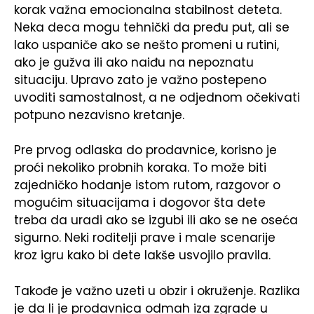
korak važna emocionalna stabilnost deteta.
Neka deca mogu tehnički da pređu put, ali se
lako uspaniče ako se nešto promeni u rutini,
ako je gužva ili ako naiđu na nepoznatu
situaciju. Upravo zato je važno postepeno
uvoditi samostalnost, a ne odjednom očekivati
potpuno nezavisno kretanje.
Pre prvog odlaska do prodavnice, korisno je
proći nekoliko probnih koraka. To može biti
zajedničko hodanje istom rutom, razgovor o
mogućim situacijama i dogovor šta dete
treba da uradi ako se izgubi ili ako se ne oseća
sigurno. Neki roditelji prave i male scenarije
kroz igru kako bi dete lakše usvojilo pravila.
Takođe je važno uzeti u obzir i okruženje. Razlika
je da li je prodavnica odmah iza zgrade u