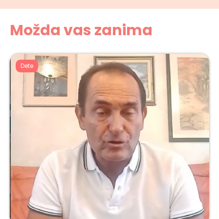
Možda vas zanima
Dete