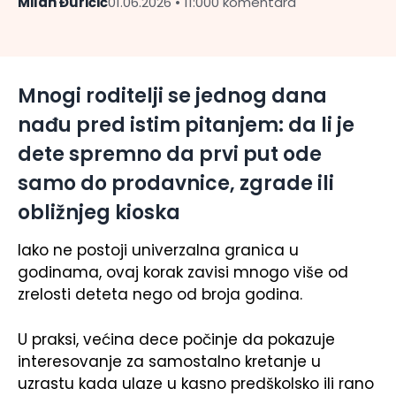
Milan Đuričić
01.06.2026 • 11:00
0 komentara
Mnogi roditelji se jednog dana
nađu pred istim pitanjem: da li je
dete spremno da prvi put ode
samo do prodavnice, zgrade ili
obližnjeg kioska
Iako ne postoji univerzalna granica u
godinama, ovaj korak zavisi mnogo više od
zrelosti deteta nego od broja godina.
U praksi, većina dece počinje da pokazuje
interesovanje za samostalno kretanje u
uzrastu kada ulaze u kasno predškolsko ili rano