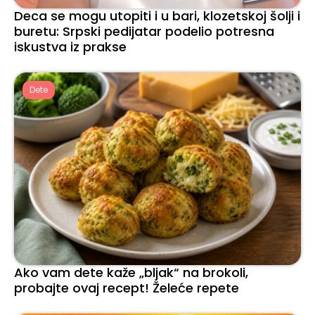
Deca se mogu utopiti i u bari, klozetskoj šolji i
buretu: Srpski pedijatar podelio potresna
iskustva iz prakse
Dete
Ako vam dete kaže „bljak“ na brokoli,
probajte ovaj recept! Želeće repete