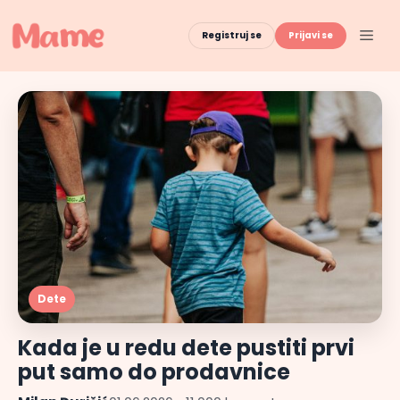
Skip
to
Men
Registruj se
Prijavi se
content
Dete
Kada je u redu dete pustiti prvi
put samo do prodavnice