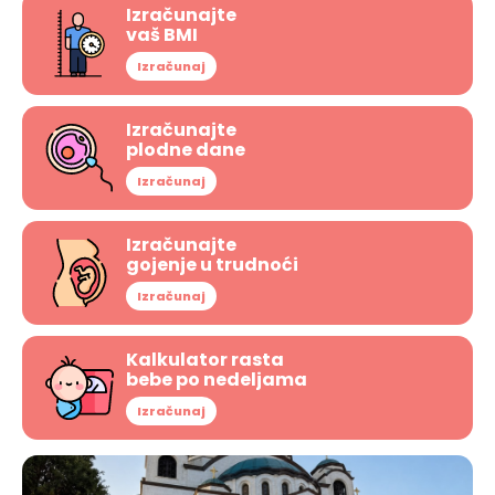
Izračunajte
vaš BMI
Izračunaj
Izračunajte
plodne dane
Izračunaj
Izračunajte
gojenje u trudnoći
Izračunaj
Kalkulator rasta
bebe po nedeljama
Izračunaj