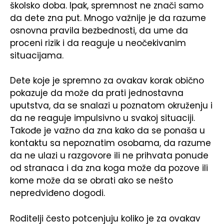
školsko doba. Ipak, spremnost ne znači samo
da dete zna put. Mnogo važnije je da razume
osnovna pravila bezbednosti, da ume da
proceni rizik i da reaguje u neočekivanim
situacijama.
Dete koje je spremno za ovakav korak obično
pokazuje da može da prati jednostavna
uputstva, da se snalazi u poznatom okruženju i
da ne reaguje impulsivno u svakoj situaciji.
Takođe je važno da zna kako da se ponaša u
kontaktu sa nepoznatim osobama, da razume
da ne ulazi u razgovore ili ne prihvata ponude
od stranaca i da zna koga može da pozove ili
kome može da se obrati ako se nešto
nepredviđeno dogodi.
Roditelji često potcenjuju koliko je za ovakav