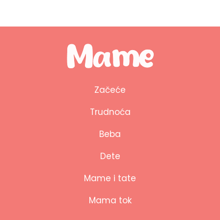
Začeće
Trudnoća
Beba
Dete
Mame i tate
Mama tok